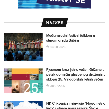
NAJAVE
Međunarodni festival folklora u
starom gradu Bribiru
04.08.2026
Pjesmom kroz ljetnu večer: Grižane u
petak domaćin glazbenog druženja u
sklopu 25. Vinodolskih ljetnih večeri
30.07.2026
NK Crikvenica najavljuje “Nogometno
ljeto” i otvara novu sezonu Škole