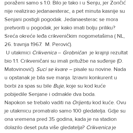
poraženi samo s 1:0. Bilo je tako i u Senju, jer Zoričić
nije realizirao jedanaesterac, a pet minuta kasnije su
Senjani postigli pogodak. Jedanaesterac se mora
pretvoriti u pogodak, jer kako imati bolju priliku?
Sreća okreće leđa crikveničkim nogometašima ( NL,
26. travnja 1967. M. Perović).
U utakmici
Crikvenica
–
Grobničan
je krajnji rezultat
bio 1:1. Crikveničani su imali pritužbe na suđenje (D.
Matovinović).
Suci se kvare –
pisale su novine. Nada
u opstanak je bila sve manja. Izravni konkurent u
borbi za spas su bile
Buje
, koje su kod kuće
pobijedile Senjane i odmakle dva boda.
Napokon se trebalo vaditi na
Orijentu
kod kuće. Ovu
je utakmicu promatralo samo 100 gledatelja. Gdje su
ona vremena pred 35 godina, kada je na stadion
dolazilo deset puta više gledatelja?
Crikvenica
je