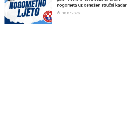
nogometa uz osnažen stručni kadar
30.07.2026