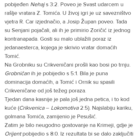
pobijeđen
Nehaj
s 3:2. Poveo je Svast udarcem u
rašlje vratara Z. Tomića. U živoj igri je uz savezništvo
vjetra R. Car izjednačio, a Josip Župan poveo. Tada
su Senjani pojačali, ali ih je primirio Zoričić iz jednog
kontranapada. Gosti su malo ublažili poraz iz
jedanaesterca, kojega je skrivio vratar domaćih
Tomić.
Na Grobniku su Crikveničani prošli kao bosi po trnju.
Grobničan
ih je pobijedio s 5:1. Bila je puna
dominacija domaćih, a Tomić i Ornik su spasili
Crikveničane od još težeg poraza.
Tjedan dana kasnije je pala još jedna petica, i to kod
kuće (
Crikvenica
–
Lokomotiva
2:5). Najslabiju kariku,
golmana Tomića, zamijenio je Pesušić.
Zatim je bilo neugodno gostovanje na Krimeji, gdje je
Orijent
pobijedio s 8:0. Iz rezultata bi se dalo zaključiti