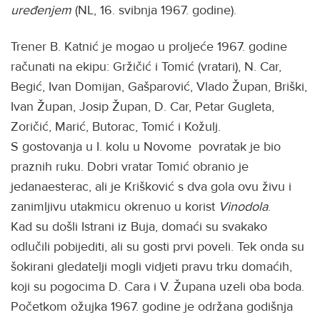
uređenjem
(NL, 16. svibnja 1967. godine).
Trener B. Katnić je mogao u proljeće 1967. godine
računati na ekipu: Gržičić i Tomić (vratari), N. Car,
Begić, Ivan Domijan, Gašparović, Vlado Župan, Briški,
Ivan Župan, Josip Župan, D. Car, Petar Gugleta,
Zoričić, Marić, Butorac, Tomić i Kožulj.
S gostovanja u I. kolu u Novome povratak je bio
praznih ruku. Dobri vratar Tomić obranio je
jedanaesterac, ali je Krišković s dva gola ovu živu i
zanimljivu utakmicu okrenuo u korist
Vinodola
.
Kad su došli Istrani iz Buja, domaći su svakako
odlučili pobijediti, ali su gosti prvi poveli. Tek onda su
šokirani gledatelji mogli vidjeti pravu trku domaćih,
koji su pogocima D. Cara i V. Župana uzeli oba boda.
Početkom ožujka 1967. godine je održana godišnja