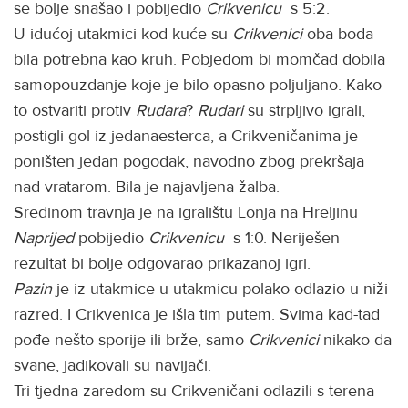
se bolje snašao i pobijedio
Crikvenicu
s 5:2.
U idućoj utakmici kod kuće su
Crikvenici
oba boda
bila potrebna kao kruh. Pobjedom bi momčad dobila
samopouzdanje koje je bilo opasno poljuljano. Kako
to ostvariti protiv
Rudara
?
Rudari
su strpljivo igrali,
postigli gol iz jedanaesterca, a Crikveničanima je
poništen jedan pogodak, navodno zbog prekršaja
nad vratarom. Bila je najavljena žalba.
Sredinom travnja je na igralištu Lonja na Hreljinu
Naprijed
pobijedio
Crikvenicu
s 1:0. Neriješen
rezultat bi bolje odgovarao prikazanoj igri.
Pazin
je iz utakmice u utakmicu polako odlazio u niži
razred. I Crikvenica je išla tim putem. Svima kad-tad
pođe nešto sporije ili brže, samo
Crikvenici
nikako da
svane, jadikovali su navijači.
Tri tjedna zaredom su Crikveničani odlazili s terena