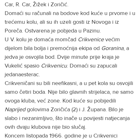
Car, R. Car, Žižek i Zoričić.
Domaći su računali na bodove kod kuće u prvome i u
trećemu kolu, ali su ih uzeli gosti iz Novoga i iz
Poreča. Ostvarena je pobjeda u Pazinu.
U V. kolu je domaća momčad
Crikvenice
većim
dijelom bila bolja i premoćnija ekipa od
Goranina
, a
jedva je osvojila bod. Dvije minute prije kraja je
Vukelić spasio
Crikvenicu
. Domaći su zapucali
jedanaesterac.
Crikveničani su bili neefikasni, a u pet kola su osvojili
samo četiri boda. Nije bilo glavnih strijelaca, ne samo
ovoga kluba, već zone. Kod kuće su pobijedili
Naprijed
golovima Zoričića (2) i J. Župana. Bilo je
slabo i nezanimljivo, što inače u povijesti natjecanja
ovih dvaju klubova nije bio slučaj.
Koncem listopada 1966. godine je u Crikvenici