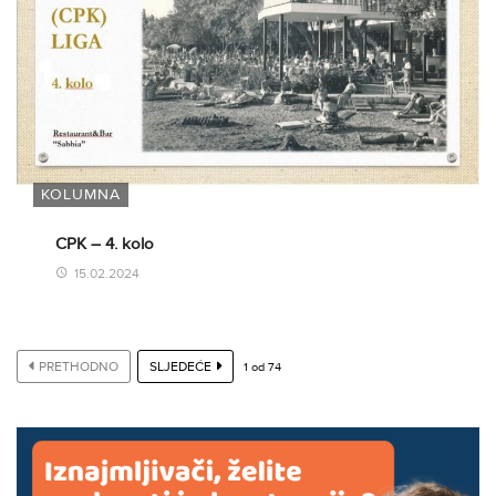
KOLUMNA
CPK – 4. kolo
15.02.2024
PRETHODNO
SLJEDEĆE
1
od
74