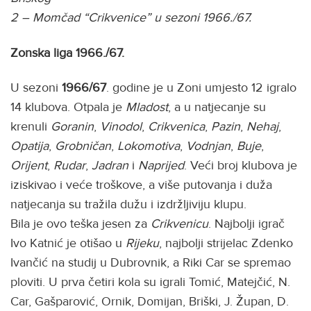
2 – Momčad “Crikvenice” u sezoni 1966./67.
Zonska liga 1966./67.
U sezoni
1966/67
. godine je u Zoni umjesto 12 igralo
14 klubova. Otpala je
Mladost
, a u natjecanje su
krenuli
Goranin
,
Vinodol
,
Crikvenica
,
Pazin
,
Nehaj
,
Opatija
,
Grobničan
,
Lokomotiva
,
Vodnjan
,
Buje
,
Orijent
,
Rudar
,
Jadran
i
Naprijed
. Veći broj klubova je
iziskivao i veće troškove, a više putovanja i duža
natjecanja su tražila dužu i izdržljiviju klupu.
Bila je ovo teška jesen za
Crikvenicu
. Najbolji igrač
Ivo Katnić je otišao u
Rijeku
, najbolji strijelac Zdenko
Ivančić na studij u Dubrovnik, a Riki Car se spremao
ploviti. U prva četiri kola su igrali Tomić, Matejčić, N.
Car, Gašparović, Ornik, Domijan, Briški, J. Župan, D.