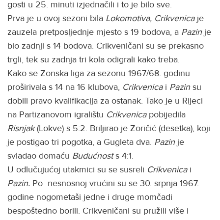
gosti u 25. minuti izjednačili i to je bilo sve.
Prva je u ovoj sezoni bila
Lokomotiva, Crikvenica
je
zauzela pretposljednje mjesto s 19 bodova, a
Pazin
je
bio zadnji s 14 bodova. Crikveničani su se prekasno
trgli, tek su zadnja tri kola odigrali kako treba.
Kako se Zonska liga za sezonu 1967/68. godinu
proširivala s 14 na 16 klubova,
Crikvenica
i
Pazin
su
dobili pravo kvalifikacija za ostanak. Tako je u Rijeci
na Partizanovom igralištu
Crikvenica
pobijedila
Risnjak
(Lokve) s 5:2. Briljirao je Zoričić (desetka), koji
je postigao tri pogotka, a Gugleta dva.
Pazin
je
svladao domaću
Budućnost
s 4:1.
U odlučujućoj utakmici su se susreli
Crikvenica
i
Pazin
.
Po nesnosnoj vrućini su se 30. srpnja 1967.
godine nogometaši jedne i druge momčadi
bespoštedno borili. Crikveničani su pružili više i