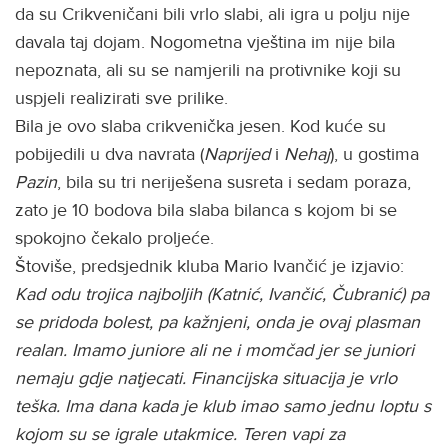
da su Crikveničani bili vrlo slabi, ali igra u polju nije
davala taj dojam. Nogometna vještina im nije bila
nepoznata, ali su se namjerili na protivnike koji su
uspjeli realizirati sve prilike.
Bila je ovo slaba crikvenička jesen. Kod kuće su
pobijedili u dva navrata (
Naprijed
i
Nehaj
), u gostima
Pazin
, bila su tri neriješena susreta i sedam poraza,
zato je 10 bodova bila slaba bilanca s kojom bi se
spokojno čekalo proljeće.
Štoviše, predsjednik kluba Mario Ivančić je izjavio:
Kad odu trojica najboljih (Katnić, Ivančić, Čubranić) pa
se pridoda bolest, pa kažnjeni, onda je ovaj plasman
realan. Imamo juniore ali ne i momčad jer se juniori
nemaju gdje natjecati. Financijska situacija je vrlo
teška. Ima dana kada je klub imao samo jednu loptu s
kojom su se igrale utakmice. Teren vapi za