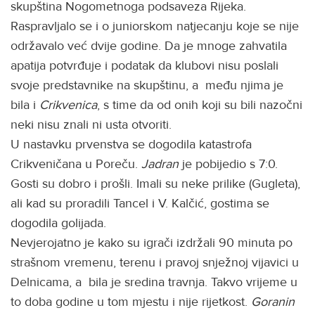
skupština Nogometnoga podsaveza Rijeka.
Raspravljalo se i o juniorskom natjecanju koje se nije
održavalo već dvije godine. Da je mnoge zahvatila
apatija potvrđuje i podatak da klubovi nisu poslali
svoje predstavnike na skupštinu, a među njima je
bila i
Crikvenica
, s time da od onih koji su bili nazočni
neki nisu znali ni usta otvoriti.
U nastavku prvenstva se dogodila katastrofa
Crikveničana u Poreču.
Jadran
je pobijedio s 7:0.
Gosti su dobro i prošli. Imali su neke prilike (Gugleta),
ali kad su proradili Tancel i V. Kalčić, gostima se
dogodila golijada.
Nevjerojatno je kako su igrači izdržali 90 minuta po
strašnom vremenu, terenu i pravoj snježnoj vijavici u
Delnicama, a bila je sredina travnja. Takvo vrijeme u
to doba godine u tom mjestu i nije rijetkost.
Goranin