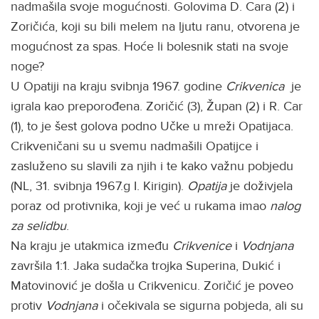
nadmašila svoje mogućnosti. Golovima D. Cara (2) i
Zoričića, koji su bili melem na ljutu ranu, otvorena je
mogućnost za spas. Hoće li bolesnik stati na svoje
noge?
U Opatiji na kraju svibnja 1967. godine
Crikvenica
je
igrala kao preporođena. Zoričić (3), Župan (2) i R. Car
(1), to je šest golova podno Učke u mreži Opatijaca.
Crikveničani su u svemu nadmašili Opatijce i
zasluženo su slavili za njih i te kako važnu pobjedu
(NL, 31. svibnja 1967.g I. Kirigin).
Opatija
je doživjela
poraz od protivnika, koji je već u rukama imao
nalog
za selidbu
.
Na kraju je utakmica između
Crikvenice
i
Vodnjana
završila 1:1. Jaka sudačka trojka Superina, Dukić i
Matovinović je došla u Crikvenicu. Zoričić je poveo
protiv
Vodnjana
i očekivala se sigurna pobjeda, ali su