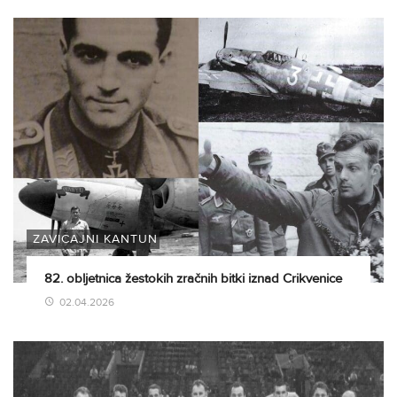
ZAVIČAJNI KANTUN
82. obljetnica žestokih zračnih bitki iznad Crikvenice
02.04.2026