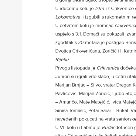
u gornji desni ugao, a lopta se smirila
U idućemu kolu je
Istra
iz Crikvenice o
Lokomotive
i izgubili s rukometnim re
U četvrtom kolu je momčad
Crikvenic
uspjelo s 3:1. Domaći su pokazali izvan
zgoditak s 20 metara je postigao Beris
Dvojica Crikveničana, Zoričić i I. Katni
Rijeku
.
Prvoga listopada je
Crikvenica
dočeka
Juniori su igrali vrlo slabo, u četiri ut
Marijan Brnjac – Silvo, vratar Dragan 
Pavličević, Marijan Zoričić, Ljubo Stojč
– Amančo, Mate Matejčić, Ivica Matejč
Siniša Tomašić, Petar Šarar – Bukal. V
navedenih pokucati na vrata seniorske
U VI. kolu u Labinu je
Rudar
dotučen go