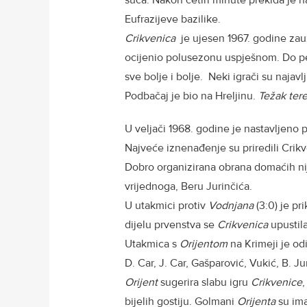
suca. Nakon četiri minute prekida je n
Eufrazijeve bazilike.
Crikvenica
je ujesen 1967. godine zauz
ocijenio polusezonu uspješnom. Do pet
sve bolje i bolje. Neki igrači su najavlj
Podbačaj je bio na Hreljinu.
Težak tere
U veljači 1968. godine je nastavljen
Najveće iznenađenje su priredili Crikv
Dobro organizirana obrana domaćih nije
vrijednoga, Beru Jurinčića.
U utakmici protiv
Vodnjana
(3:0) je pr
dijelu prvenstva se
Crikvenica
upustil
Utakmica s
Orijentom
na Krimeji je odi
D. Car, J. Car, Gašparović, Vukić, B. Ju
Orijent
sugerira slabu igru
Crikvenice
,
bijelih gostiju. Golmani
Orijenta
su ima