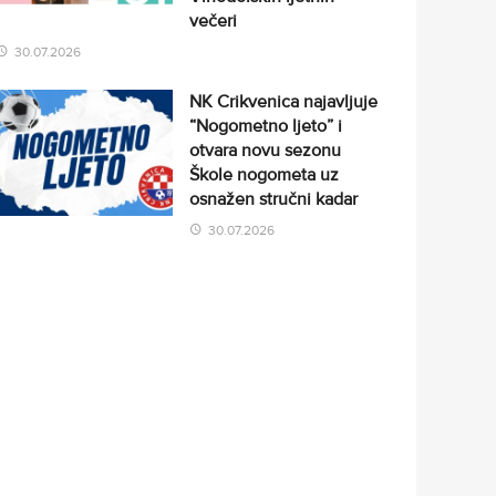
večeri
30.07.2026
NK Crikvenica najavljuje
“Nogometno ljeto” i
otvara novu sezonu
Škole nogometa uz
osnažen stručni kadar
30.07.2026