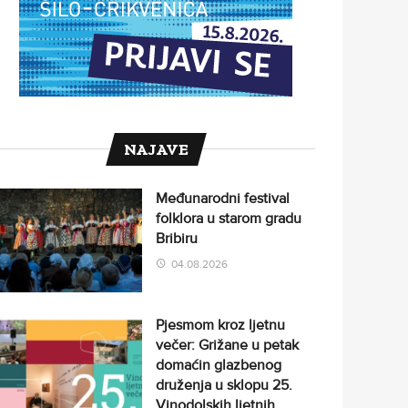
NAJAVE
Međunarodni festival
folklora u starom gradu
Bribiru
04.08.2026
Pjesmom kroz ljetnu
večer: Grižane u petak
domaćin glazbenog
druženja u sklopu 25.
Vinodolskih ljetnih