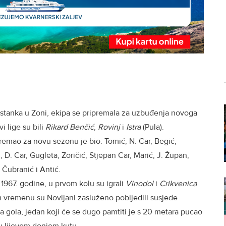
ostanka u Zoni, ekipa se pripremala za uzbuđenja novoga
i lige su bili
Rikard Benčić
,
Rovinj
i
Istra
(Pula).
ipremao za novu sezonu je bio: Tomić, N. Car, Begić,
 D. Car, Gugleta, Zoričić, Stjepan Car, Marić, J. Župan,
, Čubranić i Antić.
1967. godine, u prvom kolu su igrali
Vinodol
i
Crikvenica
om vremenu su Novljani zasluženo pobijedili susjede
a gola, jedan koji će se dugo pamtiti je s 20 metara pucao