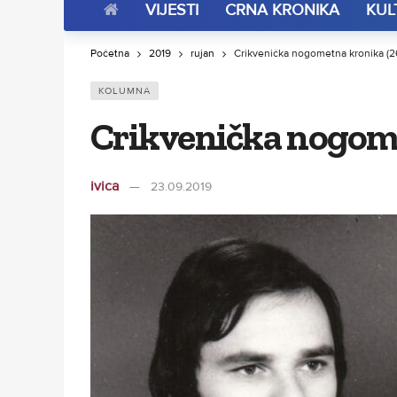
VIJESTI
CRNA KRONIKA
KUL
Početna
2019
rujan
Crikvenička nogometna kronika (2
KOLUMNA
Crikvenička nogome
ivica
23.09.2019