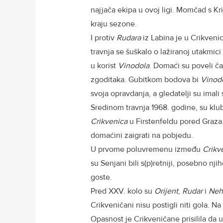
najjača ekipa u ovoj ligi. Momčad s 
kraju sezone.
I protiv
Rudara
iz Labina je u Crikvenic
travnja se šuškalo o lažiranoj utakmici
u korist
Vinodola
. Domaći su poveli ča
zgoditaka. Gubitkom bodova bi
Vinod
svoja opravdanja, a gledatelji su imali 
Sredinom travnja 1968. godine, su klu
Crikvenica
u Firstenfeldu pored Graza.
domaćini zaigrati na pobjedu.
U prvome poluvremenu između
Crikv
su Senjani bili s(p)retniji, posebno nj
goste.
Pred XXV. kolo su
Orijent
,
Rudar
i
Neh
Crikveničani nisu postigli niti gola. N
Opasnost je Crikveničane prisilila da