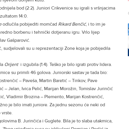
 u lijevom donjem kutu.
dnijela bod (2:2). Juniori Crikvenice su igrali s vršnjacima
zultatom 14:0.
e
odlučila pobijediti momčad
Rikard Benčić
, i to im je
redno borbenu i tehnički dotjeranu igru. Vrlo lijep
lav Gašparović.
ć, sudjelovali su u reprezentaciji Zone koja je pobijedila
la
Orijent
i izgubila (1:4). Teško je bilo igrati protiv lidera.
akmice su primili 46 golova. Juniorski sastav je tada bio:
Kostrenčić – Paveša, Martin Baretić – Tinkov, Pave
ić – Jelan, Ivica Pelić, Marijan Morožin, Tomislav Jurinčić
ić, Vladimir Brozina – Plemento, Marijan Kostrenčić,
ažno je bilo imati juniore. Za jednu sezonu će neki od
 vrste.
lovima B. Jurinčića i Guglete. Bila je to slaba utakmica,