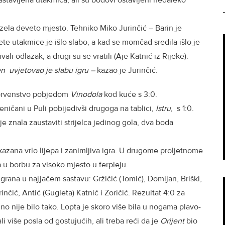
astavljena utakmica, ali su bodovi ostavljeni nedaleko
ela deveto mjesto. Tehniko Miko Jurinčić – Barin je
e utakmice je išlo slabo, a kad se momčad sredila išlo je
ivali odlazak, a drugi su se vratili (Aje Katnić iz Rijeke).
n uvjetovao je slabu igru –
kazao je Jurinčić.
o prvenstvo pobjedom
Vinodola
kod kuće s 3:0.
eničani u Puli pobijedivši drugoga na tablici,
Istru
, s 1:0.
 znala zaustaviti strijelca jedinog gola, dva boda
ikazana vrlo lijepa i zanimljiva igra. U drugome proljetnome
a u borbu za visoko mjesto u ferpleju.
grana u najjačem sastavu: Gržičić (Tomić), Domijan, Briški,
rinčić, Antić (Gugleta) Katnić i Zoričić. Rezultat 4:0 za
 no nije bilo tako. Lopta je skoro više bila u nogama plavo-
li više posla od gostujućih, ali treba reći da je
Orijent
bio