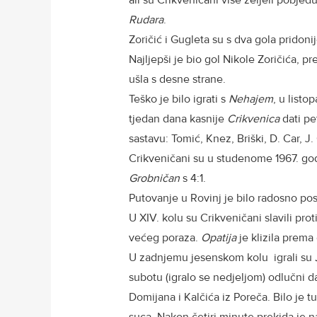
ali su Crikveničani više željeli pobjed
Rudara
.
Zoričić i Gugleta su s dva gola pridoni
Najljepši je bio gol Nikole Zoričića, pr
ušla s desne strane.
Teško je bilo igrati s
Nehajem
, u listo
tjedan dana kasnije
Crikvenica
dati pe
sastavu: Tomić, Knez, Briški, D. Car, J.
Crikveničani su u studenome 1967. godi
Grobničan
s 4:1.
Putovanje u Rovinj je bilo radosno pos
U XIV. kolu su Crikveničani slavili prot
većeg poraza.
Opatija
je klizila prema
U zadnjemu jesenskom kolu igrali su
subotu (igralo se nedjeljom) odlučni 
Domijana i Kalčića iz Poreča. Bilo je tu