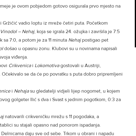
Krimeje je ovom pobjedom gotovo osigurala prvo mjesto na
i Gržičić vadio loptu iz mreže četiri puta. Početkom
Vinodol – Nehaj
, koja se igrala 24. ožujka i završila je 7:5
k sa 7:0, a potom je za 11 minuta
Nehaj
postigao pet
ol
došao u opasnu zonu. Klubovi su u novinama napisali
svoja viđenja.
bovi
Crikvenica
i
Lokomotiva
gostovali u Austriji,
 Očekivalo se da će po povratku s puta dobro pripremljeni
enice
i
Nehaja
su gledatelji vidjeli lijep nogomet, u kojem
ihovog golgeter Ilić s dva i Svast s jednim pogotkom, 0:3 za
aj
natovarili crikveničku mrežu s 11 pogodaka, a
a tablici su stajali opasno nad ponorom ispadanja.
 u Delnicama daju sve od sebe. Trkom u obrani i napadu