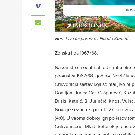
Berislav Gašparović i Nikola Zoričić
Zonska liga 1967./68.
Nakon što su odahnuli od straha oko 
prvenstva 1967/68. godine. Novi članov
Crikvenički sastav koji se marljivo pr
Domijan, Jurica Car, Gašparović, Kožul,
Briški, Katnić, B. Jurinčić, Knez, Vukić
Nova je sezona započela 27. kolovoza 
(4:0). U veoma dobroj igri po kišovit
Crikveničane. Mladi Sotošek je dao dv