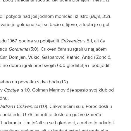
u. Zbog vrijeđanja suca su isključeni Domijan i Peršić iz
jeli pobjedi nad još jednom momčadi iz Istre (
Buje
, 3:2).
evario je golmana koji se bacio u lijevo, a lopta je u gol
padu 1967. godine su pobijedili
Crikvenicu
s 5:1, ali će
ticu
Goranima
(5:0). Crikveničani su igrali u najjačem
 Car, Domijan, Vukić, Gašparović, Katnić, Antić i Zoričić.
ne dobro igrali pred svojih 600 gledatelja i pobijedili
ebno na povratku s dva boda (1:2).
iv
Opatije
s 1:0. Golman Marinović je spasio svoj klub od
 dnu.
Jadran
i
Crikvenica
(1:0). Crikveničani su u Poreč došli u
da pobijede. U 76. minuti je došlo do gužve između
 i udaranja. Umiješali su se i gledaoci, a netko je udario i