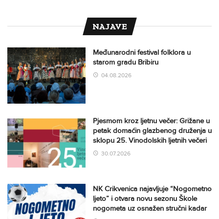
NAJAVE
Međunarodni festival folklora u
starom gradu Bribiru
04.08.2026
Pjesmom kroz ljetnu večer: Grižane u
petak domaćin glazbenog druženja u
sklopu 25. Vinodolskih ljetnih večeri
30.07.2026
NK Crikvenica najavljuje “Nogometno
ljeto” i otvara novu sezonu Škole
nogometa uz osnažen stručni kadar