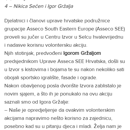
4 – Nikica Sečen i Igor Gržalja
Djelatnici i članovi uprave hrvatske podružnice
grupacije Asseco South Eastern Europe (Asseco SEE)
proveli su jučer u Centru Izvor u Selcu hvalevrijednu
i nadasve korisnu volontersku akciju.
Njih stotinjak, predvođeni
Igorom Gržaljom
predsjednikom Uprave Asseca SEE Hrvatska, došli su
u Izvor s kistovima i bojama te su nakon nekoliko sati
obojali sportsko igralište, fasade i ograde.
Nakon obavljenog posla dvorište Izvora zablistalo je
novim sjajem, a što ih je ponukalo na ovu akciju
saznali smo od Igora Gržalje:
– Naše je opredjeljenje da ovakvim volonterskim
akcijama napravimo nešto korisno za zajednicu,
posebno kad su u pitanju djeca i mladi. Želja nam je