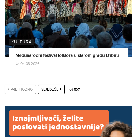
KULTURA
Međunarodni festival folklora u starom gradu Bribiru
04.08.2026
PRETHODNO
SLJEDEĆE
1
od
507