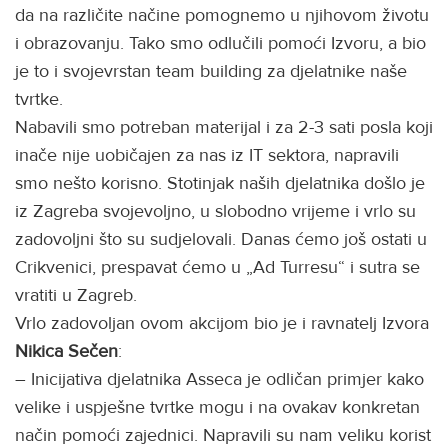
da na različite načine pomognemo u njihovom životu
i obrazovanju. Tako smo odlučili pomoći Izvoru, a bio
je to i svojevrstan team building za djelatnike naše
tvrtke.
Nabavili smo potreban materijal i za 2-3 sati posla koji
inače nije uobičajen za nas iz IT sektora, napravili
smo nešto korisno. Stotinjak naših djelatnika došlo je
iz Zagreba svojevoljno, u slobodno vrijeme i vrlo su
zadovoljni što su sudjelovali. Danas ćemo još ostati u
Crikvenici, prespavat ćemo u „Ad Turresu“ i sutra se
vratiti u Zagreb.
Vrlo zadovoljan ovom akcijom bio je i ravnatelj Izvora
Nikica Sečen
:
– Inicijativa djelatnika Asseca je odličan primjer kako
velike i uspješne tvrtke mogu i na ovakav konkretan
način pomoći zajednici. Napravili su nam veliku korist