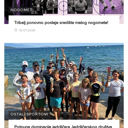
NOGOMET
Tribalj ponovno postaje središte malog nogometa!
16.07.2026
OSTALI SPORTOVI
Potpuna dominacija jedriličara Jedriličarskog društva