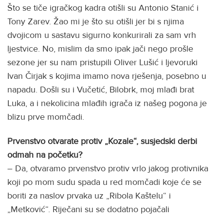
Što se tiče igračkog kadra otišli su Antonio Stanić i
Tony Zarev. Žao mi je što su otišli jer bi s njima
dvojicom u sastavu sigurno konkurirali za sam vrh
ljestvice. No, mislim da smo ipak jači nego prošle
sezone jer su nam pristupili Oliver Lušić i ljevoruki
Ivan Čirjak s kojima imamo nova rješenja, posebno u
napadu. Došli su i Vučetić, Bilobrk, moj mlađi brat
Luka, a i nekolicina mlađih igrača iz našeg pogona je
blizu prve momčadi.
Prvenstvo otvarate protiv „Kozale“, susjedski derbi
odmah na početku?
– Da, otvaramo prvenstvo protiv vrlo jakog protivnika
koji po mom sudu spada u red momčadi koje će se
boriti za naslov prvaka uz „Ribola Kaštelu“ i
„Metković“. Riječani su se dodatno pojačali