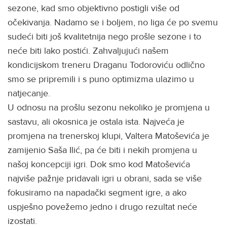
sezone, kad smo objektivno postigli više od
očekivanja. Nadamo se i boljem, no liga će po svemu
sudeći biti još kvalitetnija nego prošle sezone i to
neće biti lako postići. Zahvaljujući našem
kondicijskom treneru Draganu Todoroviću odlično
smo se pripremili i s puno optimizma ulazimo u
natjecanje.
U odnosu na prošlu sezonu nekoliko je promjena u
sastavu, ali okosnica je ostala ista. Najveća je
promjena na trenerskoj klupi, Valtera Matoševića je
zamijenio Saša Ilić, pa će biti i nekih promjena u
našoj koncepciji igri. Dok smo kod Matoševića
najviše pažnje pridavali igri u obrani, sada se više
fokusiramo na napadački segment igre, a ako
uspješno povežemo jedno i drugo rezultat neće
izostati.