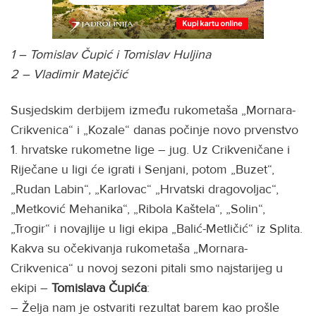
1 – Tomislav Čupić i Tomislav Huljina
2 – Vladimir Matejčić
Susjedskim derbijem između rukometaša „Mornara-
Crikvenica“ i „Kozale“ danas počinje novo prvenstvo
1. hrvatske rukometne lige – jug. Uz Crikveničane i
Riječane u ligi će igrati i Senjani, potom „Buzet“,
„Rudan Labin“, „Karlovac“ „Hrvatski dragovoljac“,
„Metković Mehanika“, „Ribola Kaštela“, „Solin“,
„Trogir“ i novajlije u ligi ekipa „Balić-Metličić“ iz Splita.
Kakva su očekivanja rukometaša „Mornara-
Crikvenica“ u novoj sezoni pitali smo najstarijeg u
ekipi –
Tomislava
Čupića
:
– Želja nam je ostvariti rezultat barem kao prošle