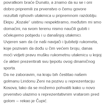
povratkom braće Dunato, a znamo da su se i oni
dobro pripremili za prvenstvo o čemu govore
rezultati njihovih utakmica u pripremnom razdoblju.
Ekipu „Kozale“ uistinu respektiramo, međutim mi smo
domaćini, na svom terenu nismo naučili gubiti i
očekujemo pobjedu i u današnjoj utakmici.
Uvjeren sam da će naši navijači i ljubitelji rukometa,
koje pozivam da dođu u čim većem broju, danas
moći vidjeti pravu mušku rukometnu utakmicu u kojoj
će akteri prezentirati svu ljepotu ovog dinamičnog
sporta.
Da ne zaboravim, na kraju bih čestitao našem
golmanu Liridonu Zeni na pozivu u reprezentaciju
Kosova, tako da se možemo pohvaliti kako u novo
prvenstvo ulazimo s reprezentativnim vratarom pred
golom – rekao je Čupić.