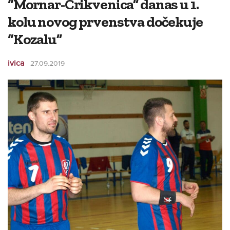
“Mornar-Crikvenica” danas u 1.
kolu novog prvenstva dočekuje
“Kozalu”
ivica
27.09.2019