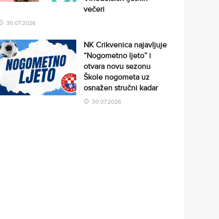
večeri
30.07.2026
NK Crikvenica najavljuje
“Nogometno ljeto” i
otvara novu sezonu
Škole nogometa uz
osnažen stručni kadar
30.07.2026