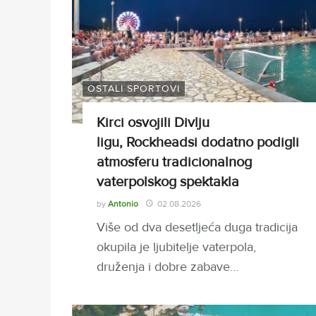
OSTALI SPORTOVI
Kirci osvojili Divlju
ligu, Rockheadsi dodatno podigli
atmosferu tradicionalnog
vaterpolskog spektakla
by
Antonio
02.08.2026
Više od dva desetljeća duga tradicija
okupila je ljubitelje vaterpola,
druženja i dobre zabave…