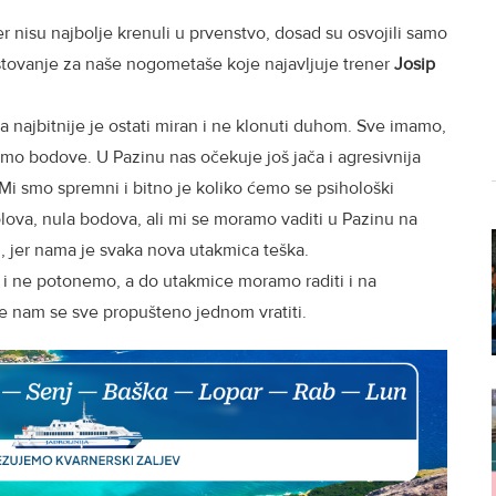
r nisu najbolje krenuli u prvenstvo, dosad su osvojili samo
stovanje za naše nogometaše koje najavljuje trener
Josip
a najbitnije je ostati miran i ne klonuti duhom. Sve imamo,
o bodove. U Pazinu nas očekuje još jača i agresivnija
 Mi smo spremni i bitno je koliko ćemo se psihološki
lova, nula bodova, ali mi se moramo vaditi u Pazinu na
 jer nama je svaka nova utakmica teška.
i i ne potonemo, a do utakmice moramo raditi i na
e nam se sve propušteno jednom vratiti.