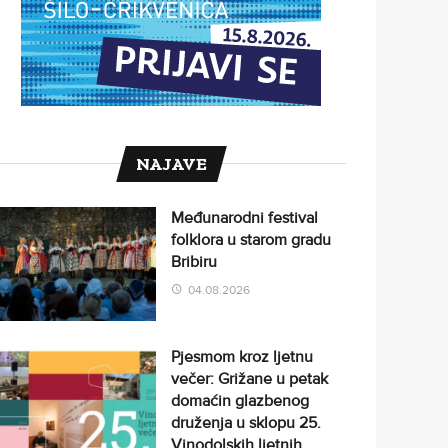
NAJAVE
Međunarodni festival
folklora u starom gradu
Bribiru
04.08.2026
Pjesmom kroz ljetnu
večer: Grižane u petak
domaćin glazbenog
druženja u sklopu 25.
Vinodolskih ljetnih