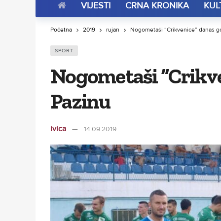
VIJESTI
CRNA KRONIKA
KUL
Početna
2019
rujan
Nogometaši “Crikvenice” danas go
SPORT
Nogometaši “Crikve
Pazinu
ivica
14.09.2019