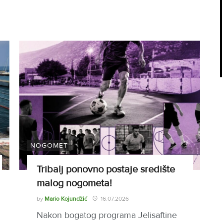
NOGOMET
Tribalj ponovno postaje središte
malog nogometa!
by
Mario Kojundžić
16.07.2026
Nakon bogatog programa Jelisaftine