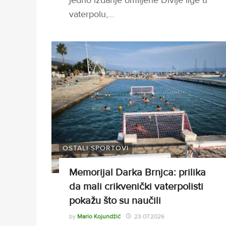
jedno izdanje omiljene Divlje lige u
vaterpolu,…
OSTALI SPORTOVI
Memorijal Darka Brnjca: prilika
da mali crikvenički vaterpolisti
pokažu što su naučili
by
Mario Kojundžić
23.07.2026