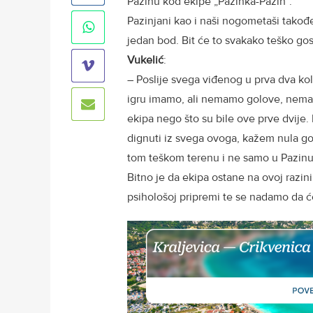
Pazinu kod ekipe „Pazinka-Pazin“.
Pazinjani kao i naši nogometaši takođe
jedan bod. Bit će to svakako teško go
Vukelić
:
– Poslije svega viđenog u prva dva kol
igru imamo, ali nemamo golove, nemam
ekipa nego što su bile ove prve dvije.
dignuti iz svega ovoga, kažem nula go
tom teškom terenu i ne samo u Pazinu,
Bitno je da ekipa ostane na ovoj razin
psihološoj pripremi te se nadamo da ć