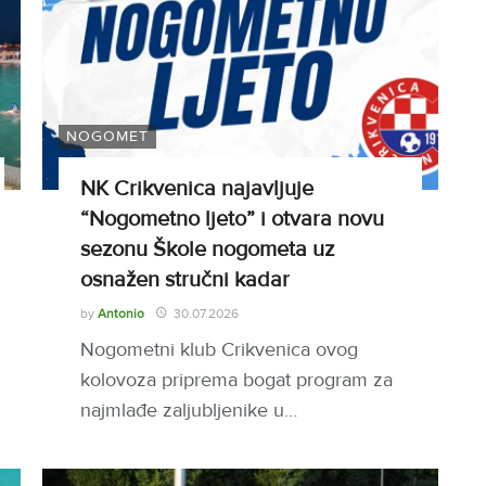
NOGOMET
NK Crikvenica najavljuje
“Nogometno ljeto” i otvara novu
sezonu Škole nogometa uz
osnažen stručni kadar
by
Antonio
30.07.2026
Nogometni klub Crikvenica ovog
kolovoza priprema bogat program za
najmlađe zaljubljenike u…