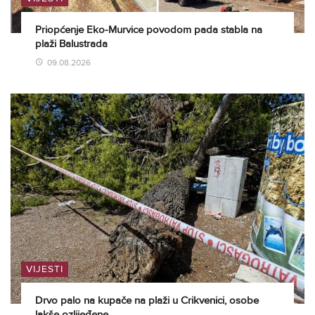
Priopćenje Eko-Murvice povodom pada stabla na
plaži Balustrada
09.08.2026
VIJESTI
Drvo palo na kupače na plaži u Crikvenici, osobe
lakše ozlijeđene