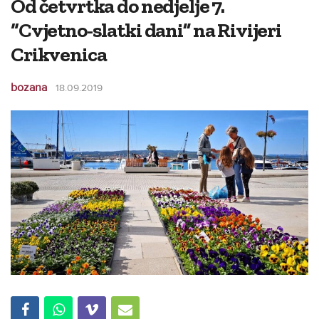
Od četvrtka do nedjelje 7.
“Cvjetno-slatki dani” na Rivijeri
Crikvenica
bozana
18.09.2019