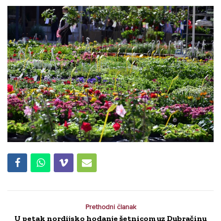
Prethodni članak
U petak nordijsko hodanje šetnicom uz Dubračinu