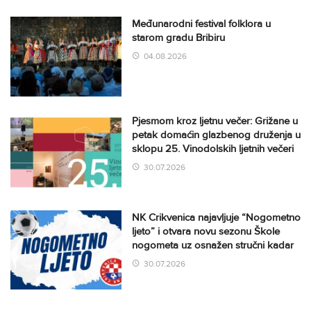
Međunarodni festival folklora u
starom gradu Bribiru
04.08.2026
Pjesmom kroz ljetnu večer: Grižane u
petak domaćin glazbenog druženja u
sklopu 25. Vinodolskih ljetnih večeri
30.07.2026
NK Crikvenica najavljuje “Nogometno
ljeto” i otvara novu sezonu Škole
nogometa uz osnažen stručni kadar
30.07.2026