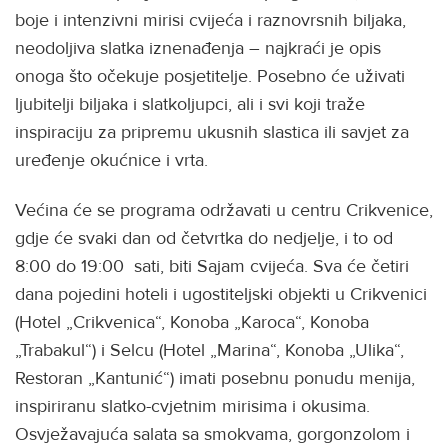
boje i intenzivni mirisi cvijeća i raznovrsnih biljaka,
neodoljiva slatka iznenađenja – najkraći je opis
onoga što očekuje posjetitelje. Posebno će uživati
ljubitelji biljaka i slatkoljupci, ali i svi koji traže
inspiraciju za pripremu ukusnih slastica ili savjet za
uređenje okućnice i vrta.
Većina će se programa održavati u centru Crikvenice,
gdje će svaki dan od četvrtka do nedjelje, i to od
8:00 do 19:00 sati, biti Sajam cvijeća. Sva će četiri
dana pojedini hoteli i ugostiteljski objekti u Crikvenici
(Hotel „Crikvenica“, Konoba „Karoca“, Konoba
„Trabakul“) i Selcu (Hotel „Marina“, Konoba „Ulika“,
Restoran „Kantunić“) imati posebnu ponudu menija,
inspiriranu slatko-cvjetnim mirisima i okusima.
Osvježavajuća salata sa smokvama, gorgonzolom i