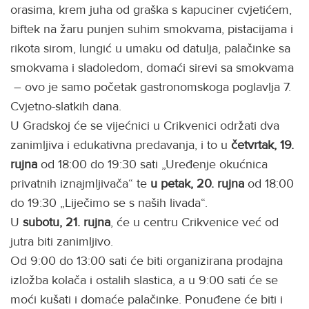
orasima, krem juha od graška s kapuciner cvjetićem,
biftek na žaru punjen suhim smokvama, pistacijama i
rikota sirom, lungić u umaku od datulja, palačinke sa
smokvama i sladoledom, domaći sirevi sa smokvama
– ovo je samo početak gastronomskoga poglavlja 7.
Cvjetno-slatkih dana.
U Gradskoj će se vijećnici u Crikvenici održati dva
zanimljiva i edukativna predavanja, i to u
četvrtak, 19.
rujna
od 18:00 do 19:30 sati „Uređenje okućnica
privatnih iznajmljivača“ te
u petak, 20. rujna
od 18:00
do 19:30 „Liječimo se s naših livada“.
U
subotu, 21. rujna
, će u centru Crikvenice već od
jutra biti zanimljivo.
Od 9:00 do 13:00 sati će biti organizirana prodajna
izložba kolača i ostalih slastica, a u 9:00 sati će se
moći kušati i domaće palačinke. Ponuđene će biti i