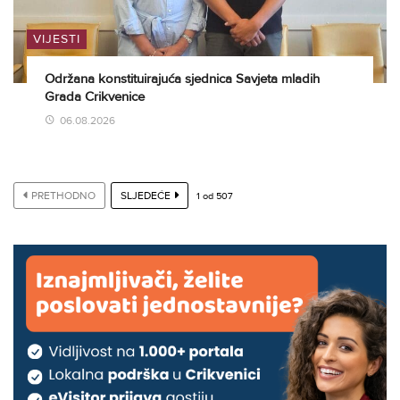
VIJESTI
Održana konstituirajuća sjednica Savjeta mladih
Grada Crikvenice
06.08.2026
PRETHODNO
SLJEDEĆE
1
od
507