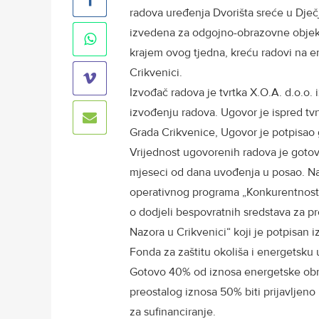
radova uređenja Dvorišta sreće u Dječj
izvedena za odgojno-obrazovne objekt
krajem ovog tjedna, kreću radovi na 
Crikvenici.
Izvođač radova je tvrtka X.O.A. d.o.o. 
izvođenju radova. Ugovor je ispred tvr
Grada Crikvenice, Ugovor je potpisao
Vrijednost ugovorenih radova je gotovo
mjeseci od dana uvođenja u posao. N
operativnog programa „Konkurentnost 
o dodjeli bespovratnih sredstava za 
Nazora u Crikvenici“ koji je potpisan 
Fonda za zaštitu okoliša i energetsku 
Gotovo 40% od iznosa energetske obno
preostalog iznosa 50% biti prijavljeno
za sufinanciranje.