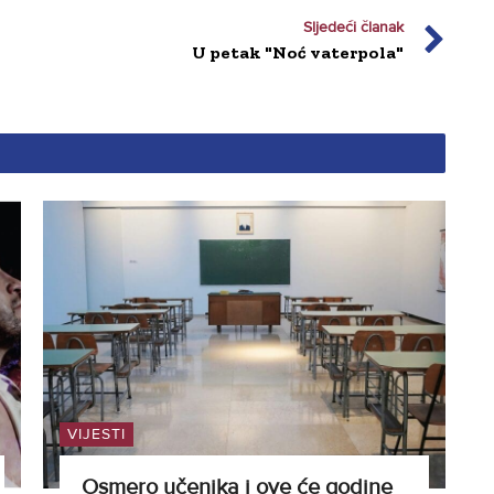
Sljedeći članak
U petak "Noć vaterpola"
VIJESTI
Osmero učenika i ove će godine