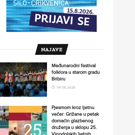
NAJAVE
Međunarodni festival
folklora u starom gradu
Bribiru
04.08.2026
Pjesmom kroz ljetnu
večer: Grižane u petak
domaćin glazbenog
druženja u sklopu 25.
Vinodolskih ljetnih