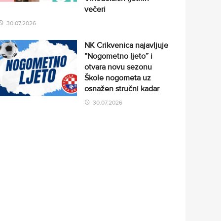
večeri
30.07.2026
NK Crikvenica najavljuje
“Nogometno ljeto” i
otvara novu sezonu
Škole nogometa uz
osnažen stručni kadar
30.07.2026