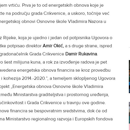
em vrtiću. Prva je to od energetskih obnova koje je
e na području grada Crikvenice, a uskoro, točnije već
energetskoj obnovi Osnovne škole Vladimira Nazora u
iz Rijeke, koja je ujedno i jedan od potpisnika Ugovora o
tke potpisao direktor
Amir Okić,
a s druge strane, ispred
 gradonačelnik Grada Crikvenice
Damir Rukavina
.
 šest milijuna kuna, a rok za izvođenje radova je pet
avedena energetska obnova financira se kroz provedbu
i kohezija 2014.-2020.“, a temeljem sklopljenog Ugovora
projekt „Energetska obnova Osnovne škole Vladimira
između Ministarstva graditeljstva i prostornog uređenja,
učinkovitost i Grada Crikvenice u travnju ove godine.
ve financira se bespovratnim sredstvima, dok će od
 na Ministarstvo regionalnog razvoja i Europskih fondova