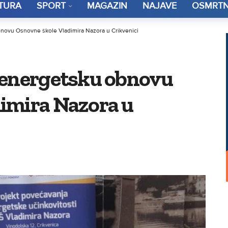
TURA
SPORT
MAGAZIN
NAJAVE
OSMRTN
novu Osnovne škole Vladimira Nazora u Crikvenici
 energetsku obnovu
imira Nazora u