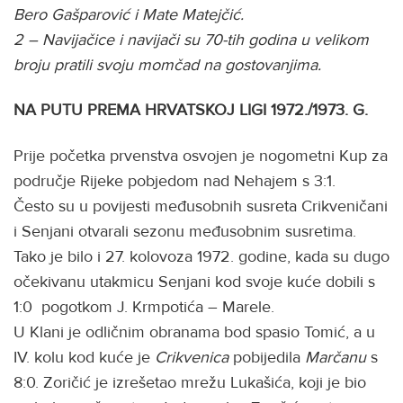
Bero Gašparović i Mate Matejčić.
2 – Navijačice i navijači su 70-tih godina u velikom
broju pratili svoju momčad na gostovanjima.
NA PUTU PREMA HRVATSKOJ LIGI
1972./1973. G.
Prije početka prvenstva osvojen je nogometni Kup za
područje Rijeke pobjedom nad Nehajem s 3:1.
Često su u povijesti međusobnih susreta Crikveničani
i Senjani otvarali sezonu međusobnim susretima.
Tako je bilo i 27. kolovoza 1972. godine, kada su dugo
očekivanu utakmicu Senjani kod svoje kuće dobili s
1:0 pogotkom J. Krmpotića – Marele.
U Klani je odličnim obranama bod spasio Tomić, a u
IV. kolu kod kuće je
Crikvenica
pobijedila
Marčanu
s
8:0. Zoričić je izrešetao mrežu Lukašića, koji je bio