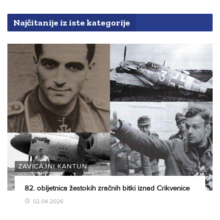
Najčitanije iz iste kategorije
ZAVIČAJNI KANTUN
82. obljetnica žestokih zračnih bitki iznad Crikvenice
02.04.2026