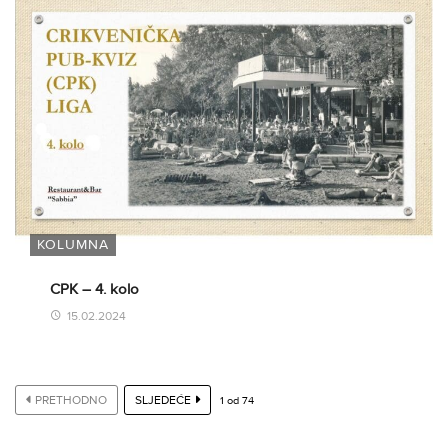
KOLUMNA
CPK – 4. kolo
15.02.2024
PRETHODNO
SLJEDEĆE
1
od
74