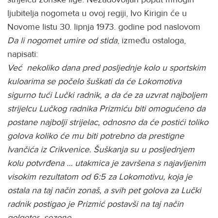
ljubitelja nogometa u ovoj regiji, Ivo Kirigin će u
Novome listu 30. lipnja 1973. godine pod naslovom
Da li nogomet umire od stida
, između ostaloga,
napisati:
Već nekoliko dana pred posljednje
kolo u sportskim
kuloarima se počelo šuškati da će
Lokomotiva
sigurno tući Lučki radnik, a da će za uzvrat najboljem
strijelcu Lučkog radnika Prizmiću biti omogućeno da
postane najbolji strijelac, odnosno da će postići toliko
golova koliko će mu biti potrebno da prestigne
Ivančića iz Crikvenice. Šuškanja su u posljednjem
kolu potvrđena … utakmica je završena s najavljenim
visokim rezultatom od 6:5 za Lokomotivu, koja je
ostala na taj način zonaš, a svih pet golova za Lučki
radnik postigao je Prizmić postavši na taj način
golgeter sezone …