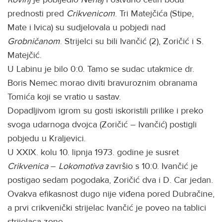
prednosti pred
Crikvenicom
. Tri Matejčića (Stipe,
Mate i Ivica) su sudjelovala u pobjedi nad
Grobničanom
. Strijelci su bili Ivančić (2), Zoričić i S.
Matejčić.
U Labinu je bilo 0:0. Tamo se sudac utakmice dr.
Boris Nemec morao diviti bravuroznim obranama
Tomića koji se vratio u sastav.
Dopadljivom igrom su gosti iskoristili prilike i preko
svoga udarnoga dvojca (Zoričić – Ivančić) postigli
pobjedu u Kraljevici.
U XXIX. kolu 10. lipnja 1973. godine je susret
Crikvenica
–
Lokomotiva
završio s 10:0. Ivančić je
postigao sedam pogodaka, Zoričić dva i D. Car jedan.
Ovakva efikasnost dugo nije viđena pored Dubračine,
a prvi crikvenički strijelac Ivančić je poveo na tablici
strijelaca zone.