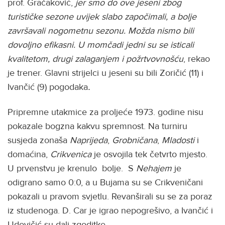
prof. Gračaković,
jer smo do ove jeseni zbog
turističke sezone uvijek slabo započimali,
a bolje
završavali nogometnu sezonu. Možda nismo bili
dovoljno efikasni. U momčadi jedni su se isticali
kvalitetom, drugi zalaganjem i požrtvovnošću
, rekao
je trener. Glavni strijelci u jeseni su bili Zoričić (11) i
Ivančić (9) pogodaka
.
Pripremne utakmice za proljeće 1973. godine nisu
pokazale bogzna kakvu spremnost. Na turniru
susjeda zonaša
Naprijeda
,
Grobničana
,
Mladosti
i
domaćina,
Crikvenica
je osvojila tek četvrto mjesto.
U prvenstvu je krenulo bolje. S
Nehajem
je
odigrano samo 0:0, a u Bujama su se Crikveničani
pokazali u pravom svjetlu. Revanširali su se za poraz
iz studenoga. D. Car je igrao nepogrešivo, a Ivančić i
Udovičić su dali zgoditke.