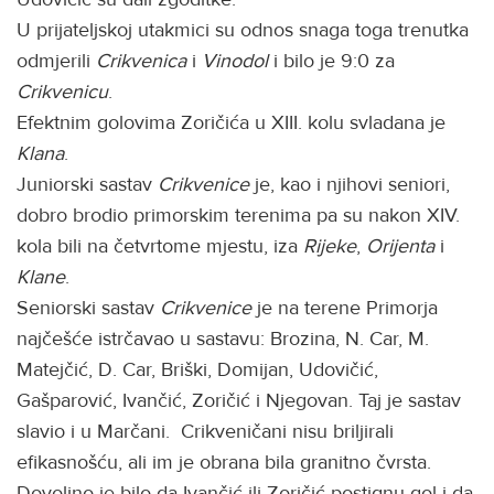
U prijateljskoj utakmici su odnos snaga toga trenutka
odmjerili
Crikvenica
i
Vinodol
i bilo je 9:0 za
Crikvenicu
.
Efektnim golovima Zoričića u XIII. kolu svladana je
Klana
.
Juniorski sastav
Crikvenice
je, kao i njihovi seniori,
dobro brodio primorskim terenima pa su nakon XIV.
kola bili na četvrtome mjestu, iza
Rijeke
,
Orijenta
i
Klane
.
Seniorski sastav
Crikvenice
je na terene Primorja
najčešće istrčavao u sastavu: Brozina, N. Car, M.
Matejčić, D. Car, Briški, Domijan, Udovičić,
Gašparović, Ivančić, Zoričić i Njegovan. Taj je sastav
slavio i u Marčani. Crikveničani nisu briljirali
efikasnošću, ali im je obrana bila granitno čvrsta.
Dovoljno je bilo da Ivančić ili Zoričić postignu gol i da