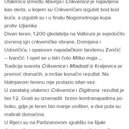
Utakmica između
Rovinja
i
Crikvenice
je najavljena
kao derbi, u kojem su Crikveničani izgubili bod kod
kuće, a izgubili su i u finalu Nogometnoga kupa
protiv
Uljanika
.
Divan teren, 1.200 gledatelja na Valbruni je svjedočilo
izvrsnoj igri crikveničke obrane, Domijana i
Udovičića, i opasnom napadačkom tandemu Zoričić
– Ivančić. I opet se u Istri čulo
Milko moja …
Tradicija susreta
Crikvenice
i
Mladosti
iz Kraljevice je
premoć domaćih, a mršav konačni rezultat. Na
blatnjavom terenu nije prolazio sitan vez.
U zaostaloj utakmici
Crikvenice
i
Digitrona
rezultat je
bio 1:2. Gosti su iznenadili brzim kontranapadima po
boku, gdje je teren bio manje uništen, a dva puta su
matirali domaćina.
U Rijeci su na Partizanovom igralištu na šljaki