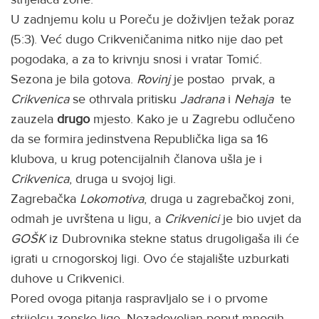
U zadnjemu kolu u Poreču je doživljen težak poraz
(5:3). Već dugo Crikveničanima nitko nije dao pet
pogodaka, a za to krivnju snosi i vratar Tomić.
Sezona je bila gotova.
Rovinj
je postao prvak, a
Crikvenica
se othrvala pritisku
Jadrana
i
Nehaja
te
zauzela
drugo
mjesto. Kako je u Zagrebu odlučeno
da se formira jedinstvena Republička liga sa 16
klubova, u krug potencijalnih članova ušla je i
Crikvenica
, druga u svojoj ligi.
Zagrebačka
Lokomotiva
, druga u zagrebačkoj zoni,
odmah je uvrštena u ligu, a
Crikvenici
je bio uvjet da
GOŠK
iz Dubrovnika stekne status drugoligaša ili će
igrati u crnogorskoj ligi. Ovo će stajalište uzburkati
duhove u Crikvenici.
Pored ovoga pitanja raspravljalo se i o prvome
strijelcu zonske lige. Nezadovoljan poput mnogih