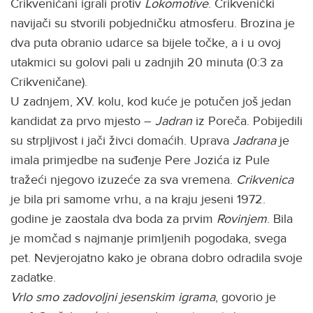
Crikveničani igrali protiv
Lokomotive
. Crikvenički
navijači su stvorili pobjedničku atmosferu. Brozina je
dva puta obranio udarce sa bijele točke, a i u ovoj
utakmici su golovi pali u zadnjih 20 minuta (0:3 za
Crikveničane).
U zadnjem, XV. kolu, kod kuće je potučen još jedan
kandidat za prvo mjesto –
Jadran
iz Poreča. Pobijedili
su strpljivost i jači živci domaćih. Uprava
Jadrana
je
imala primjedbe na suđenje Pere Jozića iz Pule
tražeći njegovo izuzeće za sva vremena.
Crikvenica
je bila pri samome vrhu, a na kraju jeseni 1972.
godine je zaostala dva boda za prvim
Rovinjem
. Bila
je momčad s najmanje primljenih pogodaka, svega
pet. Nevjerojatno kako je obrana dobro odradila svoje
zadatke.
Vrlo smo zadovoljni jesenskim igrama
, govorio je