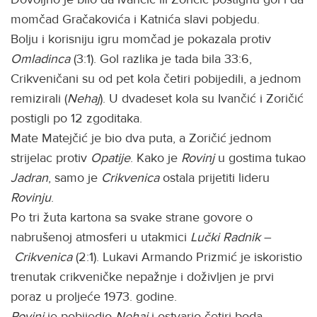
momčad Gračakovića i Katnića slavi pobjedu.
Bolju i korisniju igru momčad je pokazala protiv
Omladinca
(3:1). Gol razlika je tada bila 33:6,
Crikveničani su od pet kola četiri pobijedili, a jednom
remizirali (
Nehaj
). U dvadeset kola su Ivančić i Zoričić
postigli po 12 zgoditaka.
Mate Matejčić je bio dva puta, a Zoričić jednom
strijelac protiv
Opatije
. Kako je
Rovinj
u gostima tukao
Jadran
, samo je
Crikvenica
ostala prijetiti lideru
Rovinju
.
Po tri žuta kartona sa svake strane govore o
nabrušenoj atmosferi u utakmici
Lučki Radnik
–
Crikvenica
(2:1). Lukavi Armando Prizmić je iskoristio
trenutak crikveničke nepažnje i doživljen je prvi
poraz u proljeće 1973. godine.
Rovinj
je pobijedio
Nehaj
i ostvario četiri boda