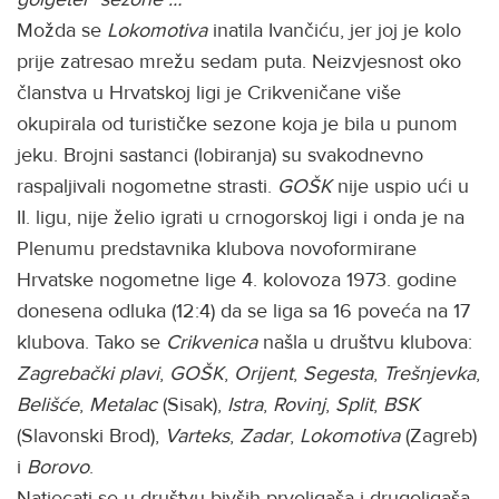
Možda se
Lokomotiva
inatila Ivančiću, jer joj je kolo
prije zatresao mrežu sedam puta. Neizvjesnost oko
članstva u Hrvatskoj ligi je Crikveničane više
okupirala od turističke sezone koja je bila u punom
jeku. Brojni sastanci (lobiranja) su svakodnevno
raspaljivali nogometne strasti.
GOŠK
nije uspio ući u
II. ligu, nije želio igrati u crnogorskoj ligi i onda je na
Plenumu predstavnika klubova novoformirane
Hrvatske nogometne lige 4. kolovoza 1973. godine
donesena odluka (12:4) da se liga sa 16 poveća na 17
klubova. Tako se
Crikvenica
našla u društvu klubova:
Zagrebački plavi
,
GOŠK
,
Orijent
,
Segesta
,
Trešnjevka
,
Belišće
,
Metalac
(Sisak),
Istra
,
Rovinj
,
Split
,
BSK
(Slavonski Brod),
Varteks
,
Zadar
,
Lokomotiva
(Zagreb)
i
Borovo
.
Natjecati se u društvu bivših prvoligaša i drugoligaša