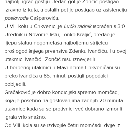
najbolji igrač gostiju. Jedan gol je Zoričić postigao
izravno iz kuta, a ostalih pet je postigao uz asistenciju
poslovođe
Gašparovića.
U VII. kolu u Crikvenici je
Lučki radnik
ispraćen s 3:0.
Urednik u Novome listu, Tonko Kraljić, predao je
lijepu statuu nogometaša najboljemu strijelcu
prošlogodišnjega prvenstva Zdenku Ivančiću. I u ovoj
utakmici Ivančić i Zoričić nisu iznevjerili.
U borbenoj utakmici u Mavrincima Crikveničani su
preko Ivančića u 85. minuti postigli pogodak i
pobijedili.
Gračaković je dobro kondicijski spremio momčad,
koja je posebno na gostovanjima zadnjih 20 minuta
utakmice kada su se protivnici već dobrano izmorili
igrala vrlo snažno.
Od VIII. kola su se izdvojile četiri momčadi, dvije iz