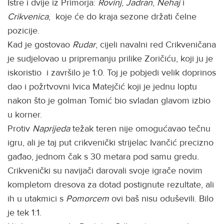
Istre i dvije iz Primorja:
Rovinj
,
Jadran
,
Nehaj
i
Crikvenica
, koje će do kraja sezone držati čelne
pozicije.
Kad je gostovao
Rudar
, cijeli navalni red Crikveničana
je sudjelovao u pripremanju prilike Zoričiću, koji ju je
iskoristio i završilo je 1:0. Toj je pobjedi velik doprinos
dao i požrtvovni Ivica Matejčić koji je jednu loptu
nakon što je golman Tomić bio svladan glavom izbio
u korner.
Protiv
Naprijeda
težak teren nije omogućavao tečnu
igru, ali je taj put crikvenički strijelac Ivančić precizno
gađao, jednom čak s 30 metara pod samu gredu.
Crikvenički su navijači darovali svoje igrače novim
kompletom dresova za dotad postignute rezultate, ali
ih u utakmici s
Pomorcem
ovi baš nisu oduševili. Bilo
je tek 1:1.