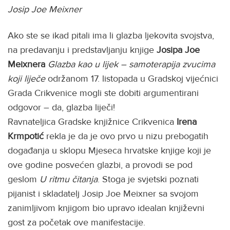
Josip Joe Meixner
Ako ste se ikad pitali ima li glazba ljekovita svojstva,
na predavanju i predstavljanju knjige
Josipa Joe
Meixnera
Glazba kao u lijek – samoterapija zvucima
koji liječe
održanom 17. listopada u Gradskoj vijećnici
Grada Crikvenice mogli ste dobiti argumentirani
odgovor – da, glazba liječi!
Ravnateljica Gradske knjižnice Crikvenica
Irena
Krmpotić
rekla je da je ovo prvo u nizu prebogatih
događanja u sklopu Mjeseca hrvatske knjige koji je
ove godine posvećen glazbi, a provodi se pod
geslom
U ritmu čitanja
. Stoga je svjetski poznati
pijanist i skladatelj Josip Joe Meixner sa svojom
zanimljivom knjigom bio upravo idealan književni
gost za početak ove manifestacije.