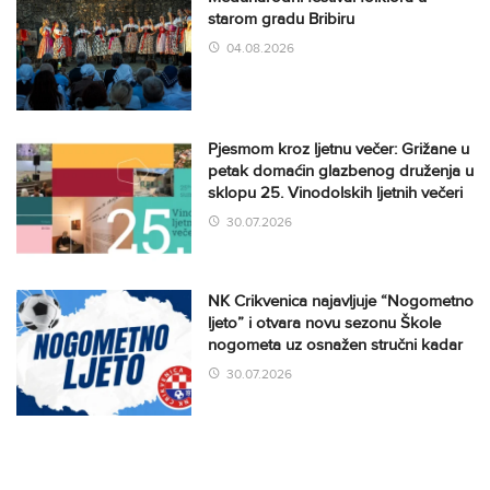
starom gradu Bribiru
04.08.2026
Pjesmom kroz ljetnu večer: Grižane u
petak domaćin glazbenog druženja u
sklopu 25. Vinodolskih ljetnih večeri
30.07.2026
NK Crikvenica najavljuje “Nogometno
ljeto” i otvara novu sezonu Škole
nogometa uz osnažen stručni kadar
30.07.2026