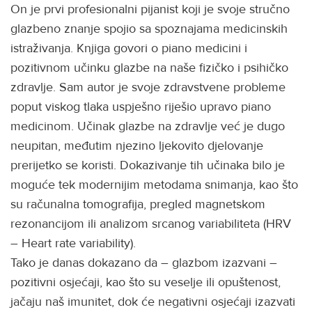
On je prvi profesionalni pijanist koji je svoje stručno
glazbeno znanje spojio sa spoznajama medicinskih
istraživanja. Knjiga govori o piano medicini i
pozitivnom učinku glazbe na naše fizičko i psihičko
zdravlje. Sam autor je svoje zdravstvene probleme
poput viskog tlaka uspješno riješio upravo piano
medicinom. Učinak glazbe na zdravlje već je dugo
neupitan, međutim njezino ljekovito djelovanje
prerijetko se koristi. Dokazivanje tih učinaka bilo je
moguće tek modernijim metodama snimanja, kao što
su računalna tomografija, pregled magnetskom
rezonancijom ili analizom srcanog variabiliteta (HRV
– Heart rate variability).
Tako je danas dokazano da – glazbom izazvani –
pozitivni osjećaji, kao što su veselje ili opuštenost,
jačaju naš imunitet, dok će negativni osjećaji izazvati