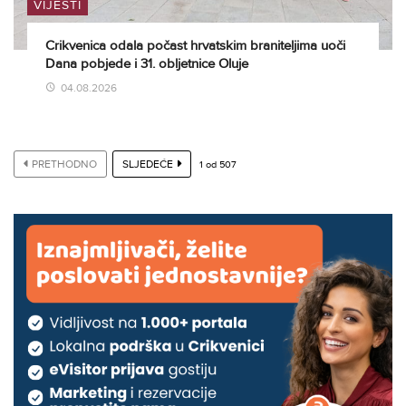
VIJESTI
Crikvenica odala počast hrvatskim braniteljima uoči
Dana pobjede i 31. obljetnice Oluje
04.08.2026
PRETHODNO
SLJEDEĆE
1
od
507