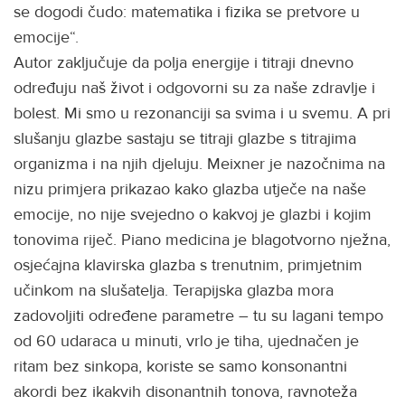
se dogodi čudo: matematika i fizika se pretvore u
emocije“.
Autor zaključuje da polja energije i titraji dnevno
određuju naš život i odgovorni su za naše zdravlje i
bolest. Mi smo u rezonanciji sa svima i u svemu. A pri
slušanju glazbe sastaju se titraji glazbe s titrajima
organizma i na njih djeluju. Meixner je nazočnima na
nizu primjera prikazao kako glazba utječe na naše
emocije, no nije svejedno o kakvoj je glazbi i kojim
tonovima riječ. Piano medicina je blagotvorno nježna,
osjećajna klavirska glazba s trenutnim, primjetnim
učinkom na slušatelja. Terapijska glazba mora
zadovoljiti određene parametre – tu su lagani tempo
od 60 udaraca u minuti, vrlo je tiha, ujednačen je
ritam bez sinkopa, koriste se samo konsonantni
akordi bez ikakvih disonantnih tonova, ravnoteža