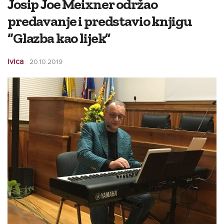
Josip Joe Meixner održao
predavanje i predstavio knjigu
“Glazba kao lijek”
ivica
20.10.2019