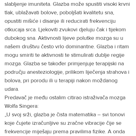
slabljenje imuniteta. Glazba može spustiti visoki krvni
tlak, ublažavati bolove, poboljšati kvalitetu sna,
opustiti mišiće i disanje ili reducirati frekvenciju
otkucaja srca. Ljekoviti zvukovi djeluju čak i tijekom
dubokog sna. Aktivnosti lijeve polutke mozga su u
našem društvu često vrlo dominantne. Glazba i ritam
mogu smiriti te aktivnosti te stimulirati dublje regije
mozga. Glazba se također primjenjuje terapijski na
području anesteziologije, prilikom liječenja strahova i
bolova, pri porodu ili u terapiji nakon moždanog
udara.
Predavač je među ostalim citirao istraživača mozga
Wolfa Singera:
„U svoj srži, glazba je čista matematika – svi tonovi
koje čujete izračunljive su zračne vibracije čije se
frekvencije miješaju prema pravilima fizike. A onda