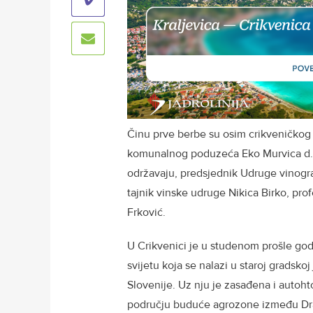
Činu prve berbe su osim crikveničkog 
komunalnog poduzeća Eko Murvica d.o.
održavaju, predsjednik Udruge vinograd
tajnik vinske udruge Nikica Birko, pro
Frković.
U Crikvenici je u studenom prošle godi
svijetu koja se nalazi u staroj gradskoj
Slovenije. Uz nju je zasađena i autoht
području buduće agrozone između Draml