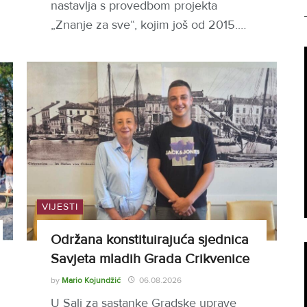
nastavlja s provedbom projekta
„Znanje za sve“, kojim još od 2015.…
VIJESTI
Održana konstituirajuća sjednica
Savjeta mladih Grada Crikvenice
by
Mario Kojundžić
06.08.2026
U Sali za sastanke Gradske uprave