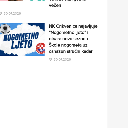
večeri
30.07.2026
NK Crikvenica najavljuje
“Nogometno ljeto” i
otvara novu sezonu
Škole nogometa uz
osnažen stručni kadar
30.07.2026