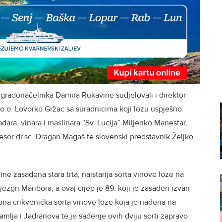
gradonačelnika Damira Rukavine sudjelovali i direktor
o. Lovorko Gržac sa suradnicima koji lozu uspješno
ara, vinara i maslinara “Sv. Lucija” Miljenko Manestar,
fesor dr.sc. Dragan Magaš te slovenski predstavnik Željko
ne zasađena stara trta, najstarija sorta vinove loze na
 jezgri Maribora, a ovaj cijep je 89. koji je zasađen izvan
ona crikvenička sorta vinove loze koja je nađena na
ja i Jadranova te je sađenje ovih dviju sorti zapravo