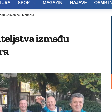
TURA
SPORT
MAGAZIN
NAJAVE
OSMRTN
među Crikvenice i Maribora
ateljstva između
ra