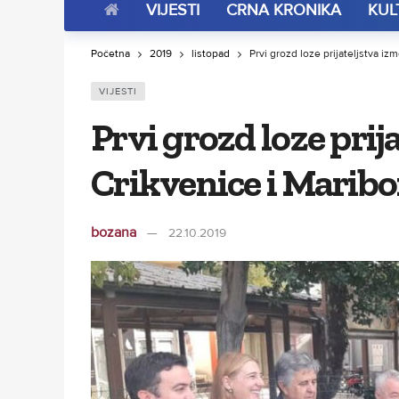
VIJESTI
CRNA KRONIKA
KUL
Početna
2019
listopad
Prvi grozd loze prijateljstva iz
VIJESTI
Prvi grozd loze prij
Crikvenice i Maribo
bozana
22.10.2019