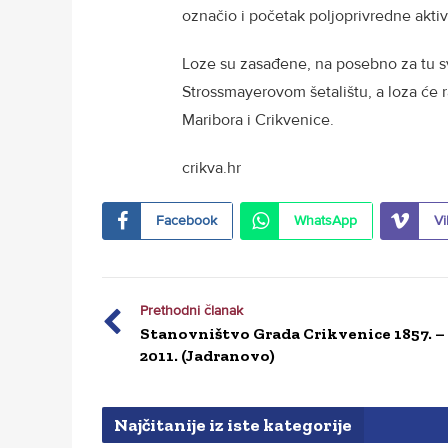
označio i početak poljoprivredne akti
Loze su zasađene, na posebno za tu s
Strossmayerovom šetalištu, a loza će ras
Maribora i Crikvenice.
crikva.hr
Facebook
WhatsApp
Vi
Prethodni članak
Stanovništvo Grada Crikvenice 1857. –
2011. (Jadranovo)
Najčitanije iz iste kategorije