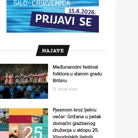
NAJAVE
Međunarodni festival
folklora u starom gradu
Bribiru
04.08.2026
Pjesmom kroz ljetnu
večer: Grižane u petak
domaćin glazbenog
druženja u sklopu 25.
Vinodolskih ljetnih