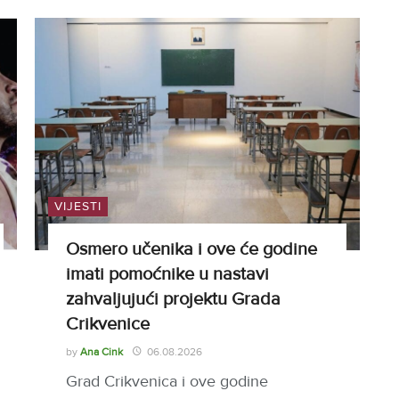
VIJESTI
Osmero učenika i ove će godine
imati pomoćnike u nastavi
zahvaljujući projektu Grada
Crikvenice
by
Ana Cink
06.08.2026
Grad Crikvenica i ove godine