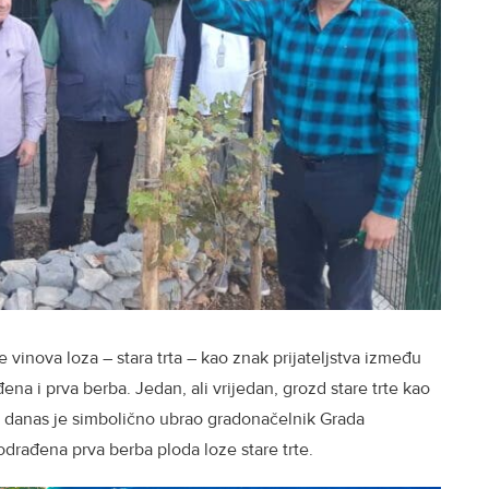
vinova loza – stara trta – kao znak prijateljstva između
ena i prva berba. Jedan, ali vrijedan, grozd stare trte kao
a, danas je simbolično ubrao gradonačelnik Grada
drađena prva berba ploda loze stare trte.