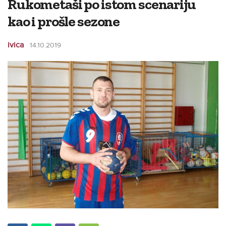
Rukometaši po istom scenariju
kao i prošle sezone
ivica
14.10.2019