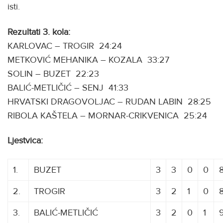
isti.
Rezultati 3. kola:
KARLOVAC – TROGIR 24:24
METKOVIĆ MEHANIKA – KOZALA 33:27
SOLIN – BUZET 22:23
BALIĆ-METLIČIĆ – SENJ 41:33
HRVATSKI DRAGOVOLJAC – RUDAN LABIN 28:25
RIBOLA KAŠTELA – MORNAR-CRIKVENICA 25:24
Ljestvica:
1.
BUZET
3
3
0
0
2.
TROGIR
3
2
1
0
3.
BALIĆ-METLIČIĆ
3
2
0
1