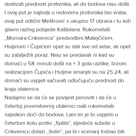
dostizali prednost protivnika, ali do bodova nisu došli.
I ovaj put je najbolji u redovima protivnika bio vratar,
ovaj put odlični Meštrović s ukupno 17 obrana i tu leži
glavni razlog pobjede Kaštelana. Rukometaši
„Mornara-Crikvenica“ predvođeni Matejčićem,
Huljinom i Čupićem opet su dali sve od sebe, ali opet
su zabilježili poraz. Nisu se predavali ni kad su
domaći u 58. minuti došli na + 3 gola razlike, brzom
realizacijom Čupića i Huljine smanjili su na 25:24, ali
domaći su uspjeli sačuvati odlučujuću prednost do
kraja utakmice.
Nadajmo se da će se povijest ponoviti i da će u
četvrtoj prvenstvenoj utakmici naši rukometaši
napokon doći do bodova. Lani im je to uspjelo u
četvrtom kolu protiv „Splita“, sljedeće subote u
Crikvenicu dolazi „Solin“, pa bi i scenarij trebao biti