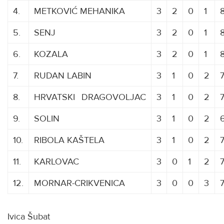
4.
METKOVIĆ MEHANIKA
3
2
0
1
5.
SENJ
3
2
0
1
6.
KOZALA
3
2
0
1
7.
RUDAN LABIN
3
1
0
2
8.
HRVATSKI
D
DRAGOVOLJAC
3
1
0
2
7
9.
SOLIN
3
1
0
2
10.
RIBOLA KAŠTELA
3
1
0
2
11.
KARLOVAC
3
0
1
2
12.
MORNAR-CRIKVENICA
3
0
0
3
7
Ivica Šubat