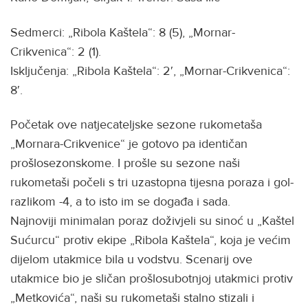
Sedmerci: „Ribola Kaštela“: 8 (5), „Mornar-
Crikvenica“: 2 (1).
Isključenja: „Ribola Kaštela“: 2′, „Mornar-Crikvenica“:
8′.
Početak ove natjecateljske sezone rukometaša
„Mornara-Crikvenice“ je gotovo pa identičan
prošlosezonskome. I prošle su sezone naši
rukometaši počeli s tri uzastopna tijesna poraza i gol-
razlikom -4, a to isto im se događa i sada.
Najnoviji minimalan poraz doživjeli su sinoć u „Kaštel
Sućurcu“ protiv ekipe „Ribola Kaštela“, koja je većim
dijelom utakmice bila u vodstvu. Scenarij ove
utakmice bio je sličan prošlosubotnjoj utakmici protiv
„Metkovića“, naši su rukometaši stalno stizali i