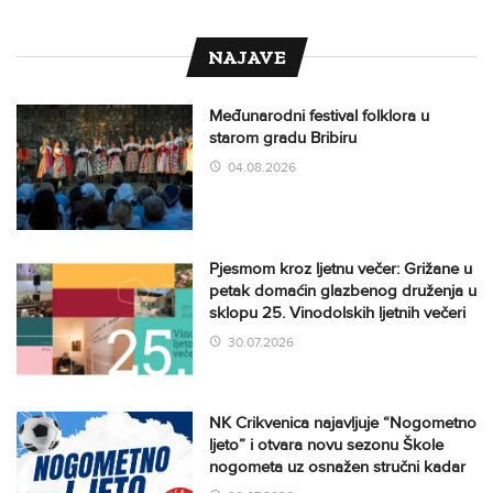
NAJAVE
Međunarodni festival folklora u
starom gradu Bribiru
04.08.2026
Pjesmom kroz ljetnu večer: Grižane u
petak domaćin glazbenog druženja u
sklopu 25. Vinodolskih ljetnih večeri
30.07.2026
NK Crikvenica najavljuje “Nogometno
ljeto” i otvara novu sezonu Škole
nogometa uz osnažen stručni kadar