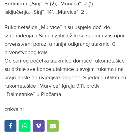
Sedmerci: „Sinj“: 5 (2); „Murvica“: 2 (1).
Isključenja: „Sinj“: 14′; „Murvica“: 2′.
Rukometašice „Murvice“ nisu uspjele doći do
iznenađenja u Sinju i zabilježile su sedmi uzastopni
prvenstveni poraz, u ranije odigranoj utakmici 6.
prvenstvenog kola.
Od samog početka utakmice domaće rukometašice
su držale sve konce utakmice u svojim rukama i na
kraju došle do uvjerljive pobjede. Sljedeću utakmicu
rukometašice „Murvice“ igraju 9.11. protiv
„Dalmatinke“ u Pločama.
crikva.hr