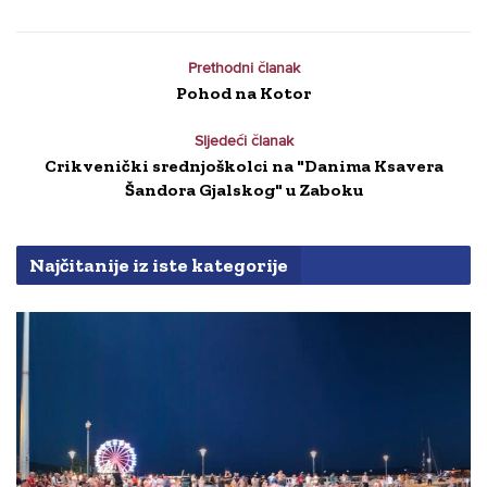
Prethodni članak
Pohod na Kotor
Sljedeći članak
Crikvenički srednjoškolci na "Danima Ksavera
Šandora Gjalskog" u Zaboku
Najčitanije iz iste kategorije