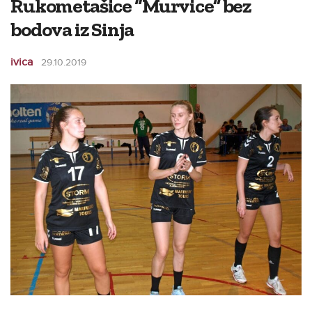
Rukometašice “Murvice” bez
bodova iz Sinja
ivica
29.10.2019