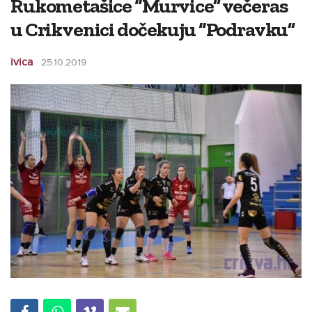
Rukometašice “Murvice” večeras
u Crikvenici dočekuju “Podravku”
ivica
25.10.2019