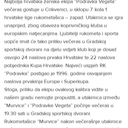
Najbolja hrvatska ženska ekipa “Podravka Vegeta”
večeras gostuje u Crikvenici, u sklopu 7. kola 1.
hrvatske lige rukometašica – zapad. Utakmica se igra
unaprijed, zbog obaveza koprivničkog kluba u
europskim natjecanjima. Ljubitelji rukometa i sporta
uopće imat će tako priliku večeras u Gradskoj
sportskoj dvorani na djelu vidjeti klub koji je dosad
osvojio 24 naslova prvaka Hrvatske te 22 naslova
pobjednika Kupa Hrvatske. Najveći uspjeh RK
“Podravka” postigao je 1996. godine osvajanjem
naslova prvakinja Europe i Superkupa.
Stoga, priliku da ekipu ovakvog kalibra vidite u
našem gradu nemojte propustiti, a utakmica između
“Murvice” i “Podravke Vegeta” počinje večeras u
19:30 sati u Gradskoj sportskoj dvorani.
Rukometašice “Murvice” nakon večerašnje utakmice