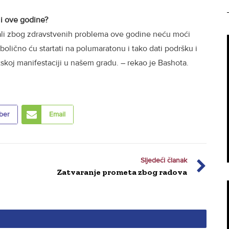
 i ove godine?
 ali zbog zdravstvenih problema ove godine neću moći
olično ću startati na polumaratonu i tako dati podršku i
rtskoj manifestaciji u našem gradu. – rekao je Bashota.
ber
Email
Sljedeći članak
Zatvaranje prometa zbog radova