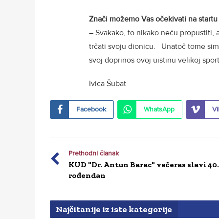
Znači možemo Vas očekivati na startu
– Svakako, to nikako neću propustiti,
trčati svoju dionicu. Unatoč tome simb
svoj doprinos ovoj uistinu velikoj spo
Ivica Šubat
Facebook
WhatsApp
Vi
Prethodni članak
KUD "Dr. Antun Barac" večeras slavi 40.
rođendan
Najčitanije iz iste kategorije