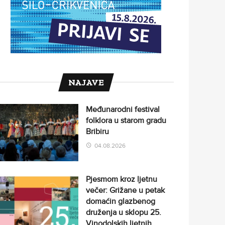
NAJAVE
Međunarodni festival
folklora u starom gradu
Bribiru
04.08.2026
Pjesmom kroz ljetnu
večer: Grižane u petak
domaćin glazbenog
druženja u sklopu 25.
Vinodolskih ljetnih