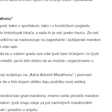
athonu“
rad, kako u sportskom, tako i u turističkom pogledu.
tristotinjak trkača, a sada ih je već preko tisuću. Za naš
odlično se nadovezuje na zagrebački i ljubljanski maraton
više rasti.
a se u našem gradu sve više ljudi bavi trčanjem i to ljudi
 mladih, pa bi bilo dobro da se možda i organiziramo u
 koji sudjeluju na „Adria Advent Marathonu“ i pozivam
 da u bilo kojem obliku daju podršku ovoj velikoj
brendira kao grad maratona, imamo veliki plivački maraton
raton, ljudi imaju ideje za još zanimljivih maratonskih
ti i posebni u svijetu.