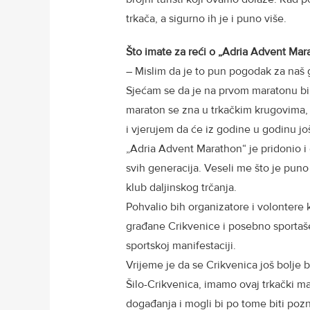
trkača, a sigurno ih je i puno više.
Što imate za reći o „Adria Advent Mar
– Mislim da je to pun pogodak za naš g
Sjećam se da je na prvom maratonu bilo 
maraton se zna u trkačkim krugovima, 
i vjerujem da će iz godine u godinu još 
„Adria Advent Marathon“ je pridonio i d
svih generacija. Veseli me što je puno
klub daljinskog trčanja.
Pohvalio bih organizatore i volontere
građane Crikvenice i posebno sportaše
sportskoj manifestaciji.
Vrijeme je da se Crikvenica još bolje 
Šilo-Crikvenica, imamo ovaj trkački ma
događanja i mogli bi po tome biti pozna