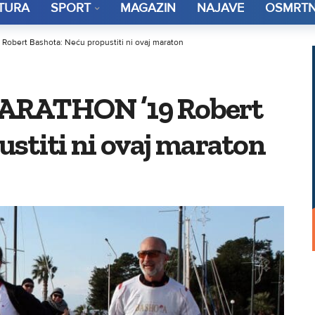
TURA
SPORT
MAGAZIN
NAJAVE
OSMRTN
bert Bashota: Neću propustiti ni ovaj maraton
RATHON ’19 Robert
stiti ni ovaj maraton