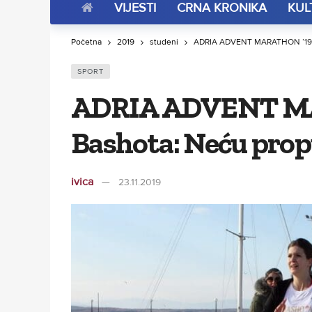
VIJESTI
CRNA KRONIKA
KUL
Početna
2019
studeni
ADRIA ADVENT MARATHON ’19 Ro
SPORT
ADRIA ADVENT MA
Bashota: Neću propu
ivica
23.11.2019