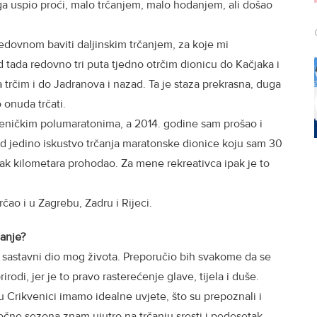
a uspio proći, malo trčanjem, malo hodanjem, ali došao
redovnom baviti daljinskim trčanjem, za koje mi
 tada redovno tri puta tjedno otrčim dionicu do Kačjaka i
trčim i do Jadranova i nazad. Ta je staza prekrasna, duga
 onuda trčati.
veničkim polumaratonima, a 2014. godine sam prošao i
ad jedino iskustvo trčanja maratonske dionice koju sam 30
tak kilometara prohodao. Za mene rekreativca ipak je to
ao i u Zagrebu, Zadru i Rijeci.
čanje?
tao sastavni dio mog života. Preporučio bih svakome da se
rodi, jer je to pravo rasterećenje glave, tijela i duše.
 Crikvenici imamo idealne uvjete, što su prepoznali i
počne sezona znam ujutro na trčanju sresti i pedesetak