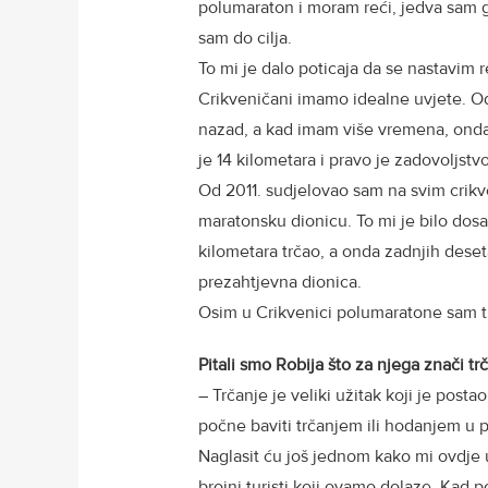
polumaraton i moram reći, jedva sam g
sam do cilja.
To mi je dalo poticaja da se nastavim 
Crikveničani imamo idealne uvjete. Od
nazad, a kad imam više vremena, onda 
je 14 kilometara i pravo je zadovoljstvo
Od 2011. sudjelovao sam na svim crik
maratonsku dionicu. To mi je bilo dos
kilometara trčao, a onda zadnjih dese
prezahtjevna dionica.
Osim u Crikvenici polumaratone sam trč
Pitali smo Robija što za njega znači tr
– Trčanje je veliki užitak koji je pos
počne baviti trčanjem ili hodanjem u pri
Naglasit ću još jednom kako mi ovdje u
brojni turisti koji ovamo dolaze. Kad 