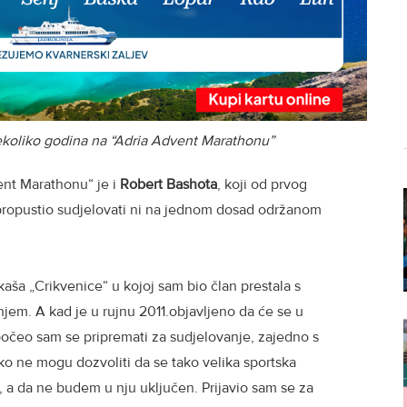
nekoliko godina na “Adria Advent Marathonu”
ent Marathonu“ je i
Robert Bashota
, koji od prvog
propustio sudjelovati ni na jednom dosad održanom
aša „Crikvenice“ u kojoj sam bio član prestala s
jem. A kad je u rujnu 2011.objavljeno da će se u
počeo sam se pripremati za sudjelovanje, zajedno s
o ne mogu dozvoliti da se tako velika sportska
, a da ne budem u nju uključen. Prijavio sam se za