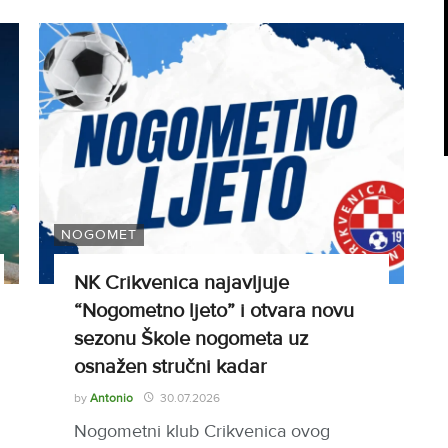
NOGOMET
NK Crikvenica najavljuje
“Nogometno ljeto” i otvara novu
sezonu Škole nogometa uz
osnažen stručni kadar
by
Antonio
30.07.2026
Nogometni klub Crikvenica ovog