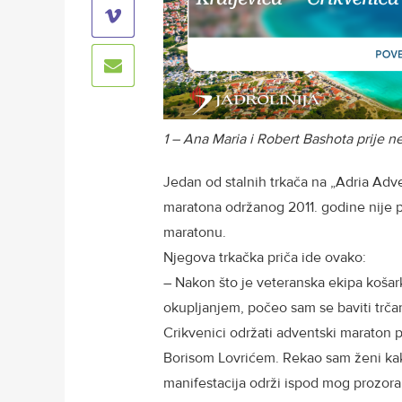
1 – Ana Maria i Robert Bashota prije 
Jedan od stalnih trkača na „Adria Adv
maratona održanog 2011. godine nije 
maratonu.
Njegova trkačka priča ide ovako:
– Nakon što je veteranska ekipa košark
okupljanjem, počeo sam se baviti trčan
Crikvenici održati adventski maraton 
Borisom Lovrićem. Rekao sam ženi kak
manifestacija održi ispod mog prozora