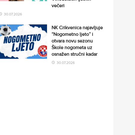
večeri
30.07.2026
NK Crikvenica najavljuje
“Nogometno ljeto” i
otvara novu sezonu
Škole nogometa uz
osnažen stručni kadar
30.07.2026