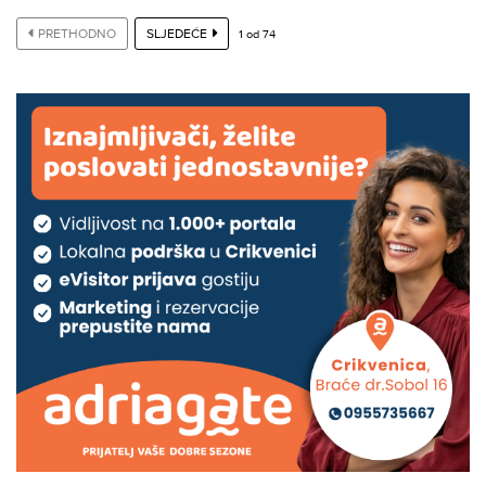
PRETHODNO
SLJEDEĆE
1
od
74