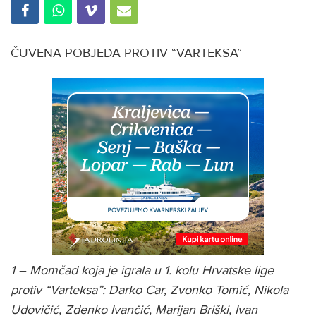
ČUVENA POBJEDA PROTIV “VARTEKSA”
1 – Momčad koja je igrala u 1. kolu Hrvatske lige
protiv “Varteksa”: Darko Car, Zvonko Tomić, Nikola
Udovičić, Zdenko Ivančić, Marijan Briški, Ivan