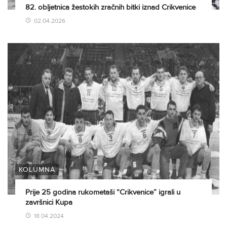
82. obljetnica žestokih zračnih bitki iznad Crikvenice
02.04.2026
KOLUMNA
Prije 25 godina rukometaši “Crikvenice” igrali u
završnici Kupa
18.04.2024