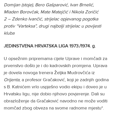
Domijan (stoje), Bero Gašparović, Ivan Brnelić,
Mladen Borovčak, Mate Matejčić i Nikola Zoričić
2 – Zdenko Ivančić, strijelac opjevanog pogotka
protiv “Varteksa”, drugi najbolji strijelac u povijesti
kluba
JEDINSTVENA HRVATSKA LIGA
1973./1974. g.
U opsežnim pripremama cijele Uprave i momčadi za
prvenstvo došlo je i do kadrovskih promjena. Uprava
je dovela novoga trenera Željka Mudrovčića iz
Orijenta
, a profesor Gračaković, koji je zadnjih godina
s B. Katnićem vrlo uspješno vodio ekipu i doveo je u
Hrvatsku ligu, nije dobio njihovo povjerenje. Dali su
obrazloženje da Gračaković navodno ne može voditi
momčad zbog obveza na svome radnome mjestu*.