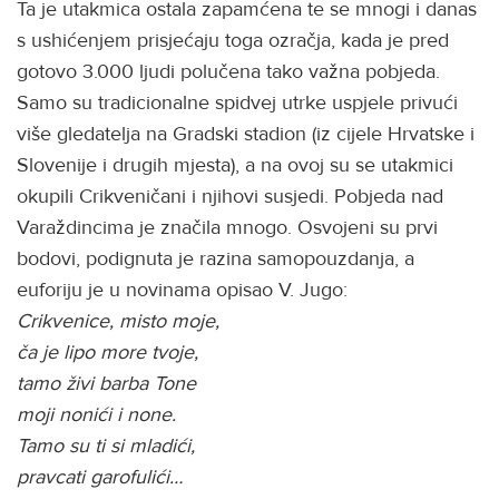
Ta je utakmica ostala zapamćena te se mnogi i danas
s ushićenjem prisjećaju toga ozračja, kada je pred
gotovo 3.000 ljudi polučena tako važna pobjeda.
Samo su tradicionalne spidvej utrke uspjele privući
više gledatelja na Gradski stadion (iz cijele Hrvatske i
Slovenije i drugih mjesta), a na ovoj su se utakmici
okupili Crikveničani i njihovi susjedi. Pobjeda nad
Varaždincima je značila mnogo. Osvojeni su prvi
bodovi, podignuta je razina samopouzdanja, a
euforiju je u novinama opisao V. Jugo:
Crikvenice, misto moje,
ča je lipo more tvoje,
tamo živi barba Tone
moji nonići i none.
Tamo su ti si mladići,
pravcati garofulići…