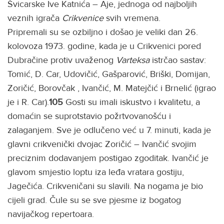
Švicarske Ive Katnića – Aje, jednoga od najboljih
veznih igrača
Crikvenice
svih vremena.
Pripremali su se ozbiljno i došao je veliki dan 26.
kolovoza 1973. godine, kada je u Crikvenici pored
Dubračine protiv uvaženog
Varteksa
istrčao sastav:
Tomić, D. Car, Udovičić, Gašparović, Briški, Domijan,
Zoričić, Borovčak , Ivančić, M. Matejčić i Brnelić (igrao
je i R. Car).
105
Gosti su imali iskustvo i kvalitetu, a
domaćin se suprotstavio požrtvovanošću i
zalaganjem. Sve je odlučeno već u 7. minuti, kada je
glavni crikvenički dvojac Zoričić – Ivančić svojim
preciznim dodavanjem postigao zgoditak. Ivančić je
glavom smjestio loptu iza leđa vratara gostiju,
Jagečića. Crikveničani su slavili. Na nogama je bio
cijeli grad. Čule su se sve pjesme iz bogatog
navijačkog repertoara.