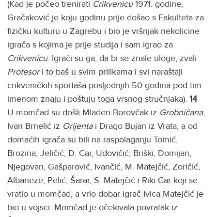
(Kad je počeo trenirati
Crikvenicu
1971. godine,
Gračaković je koju godinu prije došao s Fakulteta za
fizičku kulturu u Zagrebu i bio je vršnjak nekolicine
igrača s kojima je prije studija i sam igrao za
Crikvenicu
. Igrači su ga, da bi se znale uloge, zvali
Profesor
i to baš u svim prilikama i svi naraštaji
crikveničkih sportaša posljednjih 50 godina pod tim
imenom znaju i poštuju toga vrsnog stručnjaka).
14
U momčad su došli Mladen Borovčak iz
Grobničana
,
Ivan Brnelić iz
Orijenta
i Drago Bujan iz Vrata, a od
domaćih igrača su bili na raspolaganju Tomić,
Brozina, Jeličić, D. Car, Udovičić, Briški, Domijan,
Njegovan, Gašparović, Ivančić, M. Matejčić, Zoričić,
Albaneze, Pelić, Šarar, S. Matejčić i Riki Car koji se
vratio u momčad, a vrlo dobar igrač Ivica Matejčić je
bio u vojsci. Momčad je očekivala povratak iz