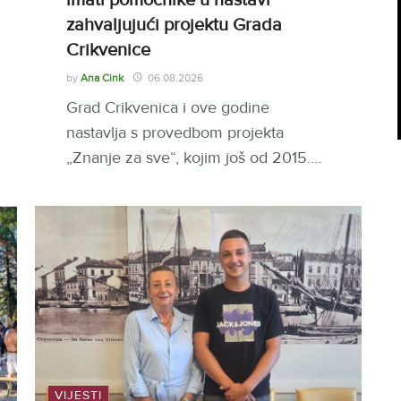
imati pomoćnike u nastavi
zahvaljujući projektu Grada
Crikvenice
by
Ana Cink
06.08.2026
Grad Crikvenica i ove godine
nastavlja s provedbom projekta
„Znanje za sve“, kojim još od 2015.…
VIJESTI