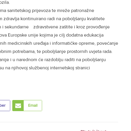
ozila.
ima sanitetskog prijevoza te mreže patronažne
m zdravlja kontinuirano radi na poboljšanju kvalitete
ne i sekundarne zdravstvene zaštite i kroz provođenje
ova Europske unije kojima je cilj dodatna edukacija
ih medicinskih uređaja i informatičke opreme, povećanje
bnim potrebama, te poboljšanje prostornih uvjeta rada.
ije i u narednom će razdoblju raditi na poboljšanju
su na njihovoj službenoj internetskoj stranici
ber
Email