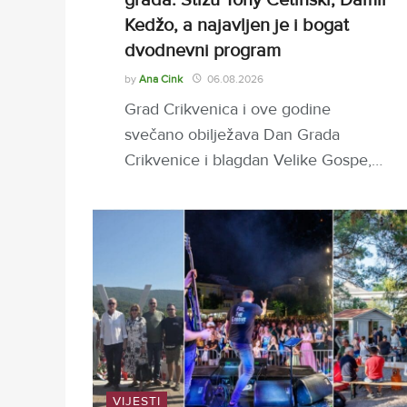
grada: Stižu Tony Cetinski, Damir
Kedžo, a najavljen je i bogat
dvodnevni program
by
Ana Cink
06.08.2026
Grad Crikvenica i ove godine
svečano obilježava Dan Grada
Crikvenice i blagdan Velike Gospe,…
VIJESTI