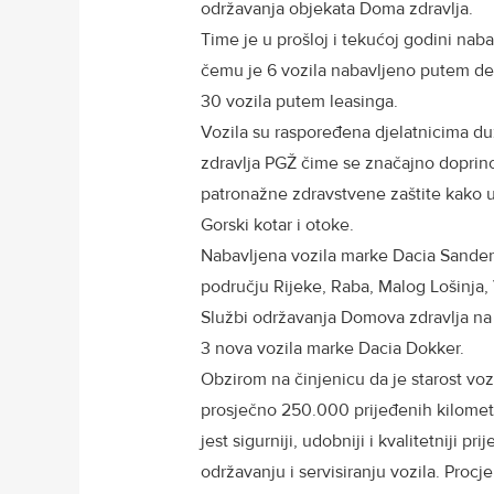
održavanja objekata Doma zdravlja.
Time je u prošloj i tekućoj godini nab
čemu je 6 vozila nabavljeno putem dec
30 vozila putem leasinga.
Vozila su raspoređena djelatnicima d
zdravlja PGŽ čime se značajno doprino
patronažne zdravstvene zaštite kako u 
Gorski kotar i otoke.
Nabavljena vozila marke Dacia Sandero
području Rijeke, Raba, Malog Lošinja, 
Službi održavanja Domova zdravlja na 
3 nova vozila marke Dacia Dokker.
Obzirom na činjenicu da je starost vo
prosječno 250.000 prijeđenih kilometa
jest sigurniji, udobniji i kvalitetniji pr
održavanju i servisiranju vozila. Proc