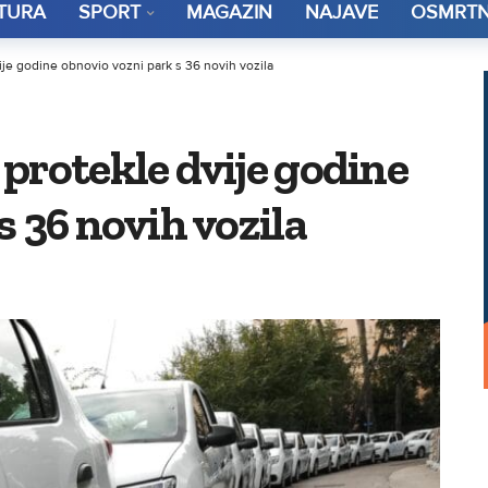
TURA
SPORT
MAGAZIN
NAJAVE
OSMRTN
je godine obnovio vozni park s 36 novih vozila
protekle dvije godine
s 36 novih vozila