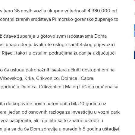
avljeno 36 novih vozila ukupne vrijednosti 4.380.000 pri
entraliziranih sredstava Primorsko-goranske županije te
už čitave županije u gotovo svim ispostavama Doma
si unapređenju kvalitete usluge sanitetskog prijevoza i
Rijeci, tako i u ostalim područjima županije uključujući
 će uslugu patronažnih sestara učiniti dostupnijom na
Vrbovskog, Krka, Crikvenice, Delnica i Čabra.
području Delnica, Crikvenice i Malog Lošinja uručena su
zila do kupovine novih automobila bila 10 godina uz
ra, jedan od osnovnih razloga za investiciju u vozni park
ijevoz pacijenata, ali i djelatnika te znatne uštede u
jenjuje se da će Dom zdravlja u narednih 5 godina uštedjeti