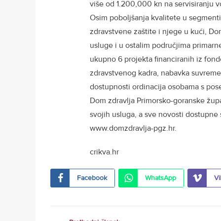
više od 1.200,000 kn na servisiranju v
Osim poboljšanja kvalitete u segment
zdravstvene zaštite i njege u kući, Do
usluge i u ostalim područjima primar
ukupno 6 projekta financiranih iz fond
zdravstvenog kadra, nabavka suvremen
dostupnosti ordinacija osobama s pose
Dom zdravlja Primorsko-goranske župan
svojih usluga, a sve novosti dostupne 
www.domzdravlja-pgz.hr.
crikva.hr
Facebook
WhatsApp
Vi