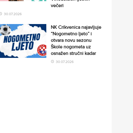
večeri
30.07.2026
NK Crikvenica najavljuje
“Nogometno ljeto” i
otvara novu sezonu
Škole nogometa uz
osnažen stručni kadar
30.07.2026