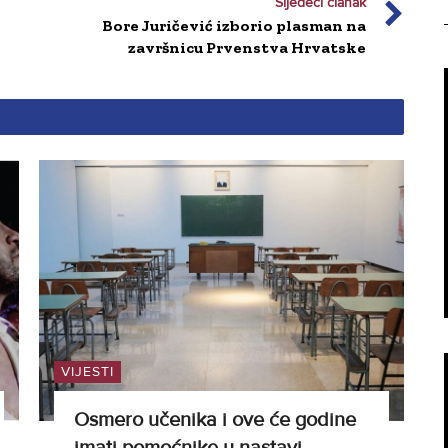
Sljedeći članak
Bore Juričević izborio plasman na
završnicu Prvenstva Hrvatske
VIJESTI
Osmero učenika i ove će godine