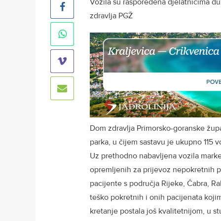
Vozila su raspoređena djelatnicima d
zdravlja PGŽ
Dom zdravlja Primorsko-goranske župa
parka, u čijem sastavu je ukupno 115 vo
Uz prethodno nabavljena vozila marke
opremljenih za prijevoz nepokretnih pa
pacijente s područja Rijeke, Čabra, Ra
teško pokretnih i onih pacijenata koj
kretanje postala još kvalitetnijom, u 