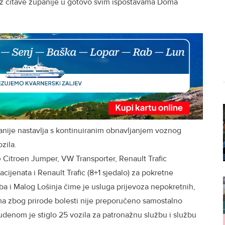
už čitave županije u gotovo svim ispostavama Doma
nije nastavlja s kontinuiranim obnavljanjem voznog
zila.
 Citroen Jumper, VW Transporter, Renault Trafic
cijenata i Renault Trafic (8+1 sjedalo) za pokretne
ba i Malog Lošinja čime je usluga prijevoza nepokretnih,
ima zbog prirode bolesti nije preporučeno samostalno
studenom je stiglo 25 vozila za patronažnu službu i službu