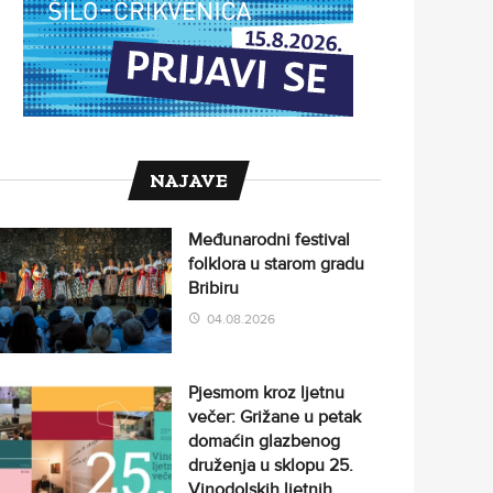
NAJAVE
Međunarodni festival
folklora u starom gradu
Bribiru
04.08.2026
Pjesmom kroz ljetnu
večer: Grižane u petak
domaćin glazbenog
druženja u sklopu 25.
Vinodolskih ljetnih