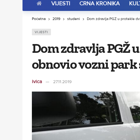
VIJESTI
CRNA KRONIKA
KUL
Početna
2019
studeni
Dom zdravlja PGŽ u protekle dvi
VIJESTI
Dom zdravlja PGŽ u 
obnovio vozni park 
ivica
27.11.2019