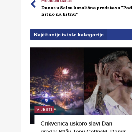
Prethodni članak
Danas u Selcu kazališna predstava "Pod
hitno na hitnu"
Najčitanije iz iste kategorije
VIJESTI
Crikvenica uskoro slavi Dan