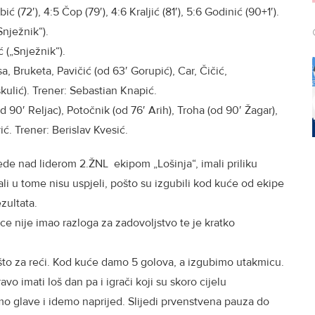
ić (72′), 4:5 Čop (79′), 4:6 Kraljić (81′), 5:6 Godinić (90+1′).
Snježnik“).
 („Snježnik“).
, Bruketa, Pavičić (od 63′ Gorupić), Car, Čičić,
kulić). Trener: Sebastian Knapić.
d 90′ Reljac), Potočnik (od 76′ Arih), Troha (od 90′ Žagar),
vić. Trener: Berislav Kvesić.
de nad liderom 2.ŽNL ekipom „Lošinja“, imali priliku
li u tome nisu uspjeli, pošto su izgubili kod kuće od ekipe
ezultata.
ce nije imao razloga za zadovoljstvo te je kratko
što za reći. Kod kuće damo 5 golova, a izgubimo utakmicu.
avo imati loš dan pa i igrači koji su skoro cijelu
o glave i idemo naprijed. Slijedi prvenstvena pauza do