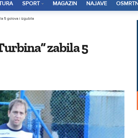
TURA
SPORT
MAGAZIN
NAJAVE
OSMRTN
la 5 golova i izgubila
“Turbina” zabila 5