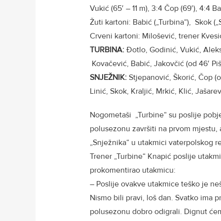
Vukić (65′ – 11 m), 3:4 Čop (69′), 4:4 Bab
Žuti kartoni: Babić („Turbina“), Skok („
Crveni kartoni: Milošević, trener Kvesić
TURBINA:
Đotlo, Godinić, Vukić, Aleksa
Kovačević, Babić, Jakovčić (od 46′ Piš
SNJEŽNIK:
Stjepanović, Škorić, Čop (o
Linić, Skok, Kraljić, Mrkić, Klić, Jašare
Nogometaši „Turbine“ su poslije pobje
polusezonu završiti na prvom mjestu, a
„Snježnika“ u utakmici vaterpolskog r
Trener „Turbine“ Knapić poslije utakmi
prokomentirao utakmicu:
– Poslije ovakve utakmice teško je ne
Nismo bili pravi, loš dan. Svatko ima pr
polusezonu dobro odigrali. Dignut ćem