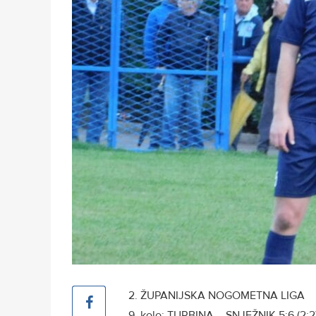
2. ŽUPANIJSKA NOGOMETNA LIGA
9. kolo: TURBINA – SNJEŽNIK 5:6 (2:2