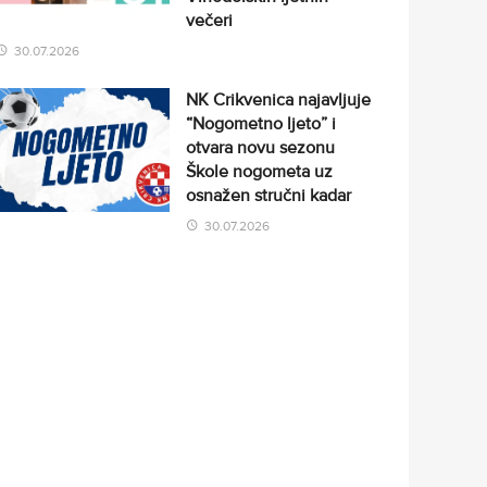
večeri
30.07.2026
NK Crikvenica najavljuje
“Nogometno ljeto” i
otvara novu sezonu
Škole nogometa uz
osnažen stručni kadar
30.07.2026