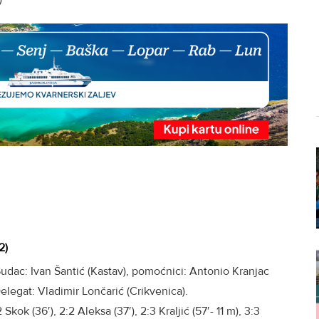
2)
 Sudac: Ivan Šantić (Kastav), pomoćnici: Antonio Kranjac
Delegat: Vladimir Lončarić (Crikvenica).
1:2 Skok (36′), 2:2 Aleksa (37′), 2:3 Kraljić (57′- 11 m), 3:3