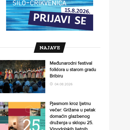
NAJAVE
Međunarodni festival
folklora u starom gradu
Bribiru
04.08.2026
Pjesmom kroz ljetnu
večer: Grižane u petak
domaćin glazbenog
druženja u sklopu 25.
Vinodolskih ljetnih