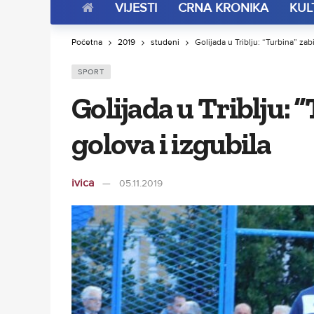
VIJESTI
CRNA KRONIKA
KUL
Početna
2019
studeni
Golijada u Triblju: “Turbina” zabi
SPORT
Golijada u Triblju: 
golova i izgubila
ivica
05.11.2019