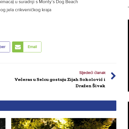
jubimaca) u suradnji s Monty’s Dog Beach
nog jela crikveničkog kraja
ber
Email
Sljedeći članak
Večeras u Selcu gostuju Zijah Sokolović i
Dražen Šivak