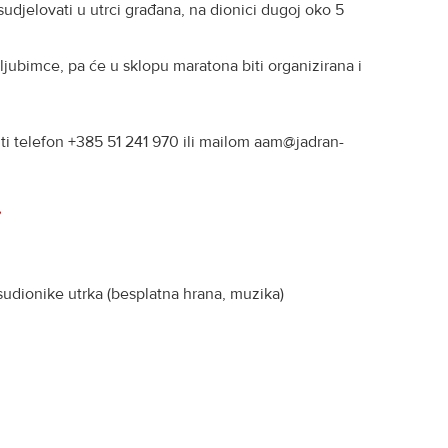
udjelovati u utrci građana, na dionici dugoj oko 5
 ljubimce, pa će u sklopu maratona biti organizirana i
i telefon +385 51 241 970 ili mailom aam@jadran-
”
 sudionike utrka (besplatna hrana, muzika)