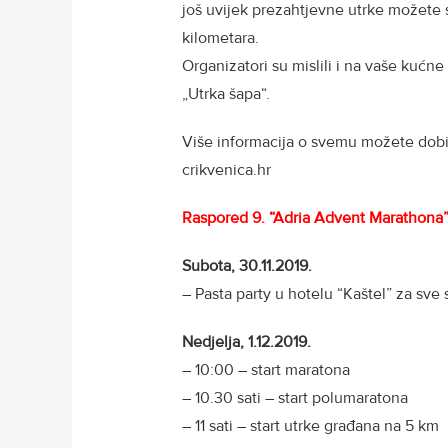
još uvijek prezahtjevne utrke možete s
kilometara.
Organizatori su mislili i na vaše kućne
„Utrka šapa“.
Više informacija o svemu možete dobit
crikvenica.hr
Raspored 9. “Adria Advent Marathona
Subota, 30.11.2019.
– Pasta party u hotelu “Kaštel” za sve
Nedjelja, 1.12.2019.
– 10:00 – start maratona
– 10.30 sati – start polumaratona
– 11 sati – start utrke građana na 5 km