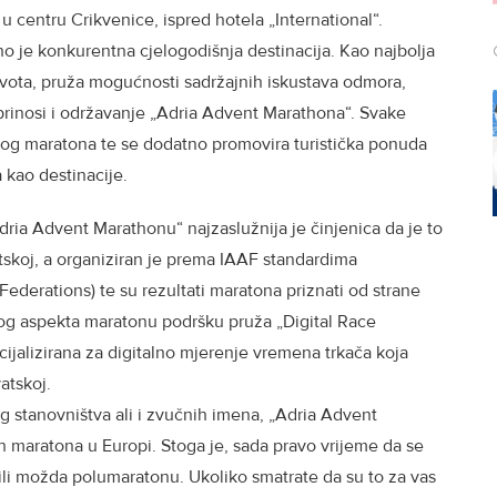
u centru Crikvenice, ispred hotela „International“.
no je konkurentna cjelogodišnja destinacija. Kao najbolja
života, pruža mogućnosti sadržajnih iskustava odmora,
oprinosi i održavanje „Adria Advent Marathona“. Svake
mog maratona te se dodatno promovira turistička ponuda
a kao destinacije.
Adria Advent Marathonu“ najzaslužnija je činjenica da je to
tskoj, a organiziran je prema IAAF standardima
 Federations) te su rezultati maratona priznati od strane
nog aspekta maratonu podršku pruža „Digital Race
ecijalizirana za digitalno mjerenje vremena trkača koja
atskoj.
stanovništva ali i zvučnih imena, „Adria Advent
h maratona u Europi. Stoga je, sada pravo vrijeme da se
 ili možda polumaratonu. Ukoliko smatrate da su to za vas