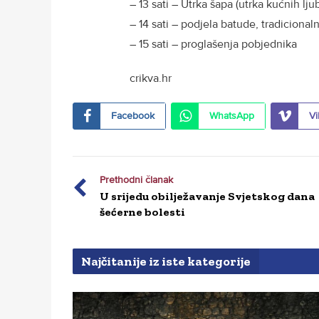
– 13 sati – Utrka šapa (utrka kućnih l
– 14 sati – podjela batude, tradicional
– 15 sati – proglašenja pobjednika
crikva.hr
Facebook
WhatsApp
Vi
Prethodni članak
U srijedu obilježavanje Svjetskog dana
šećerne bolesti
Najčitanije iz iste kategorije