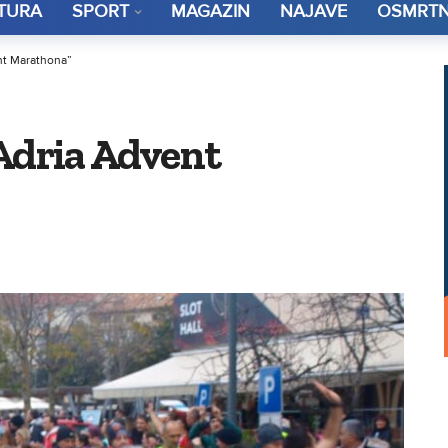
TURA
SPORT
MAGAZIN
NAJAVE
OSMRTN
ent Marathona”
 “Adria Advent