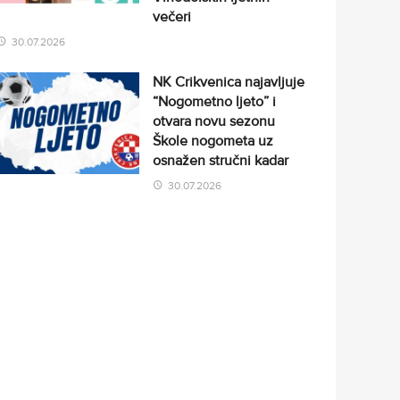
večeri
30.07.2026
NK Crikvenica najavljuje
“Nogometno ljeto” i
otvara novu sezonu
Škole nogometa uz
osnažen stručni kadar
30.07.2026