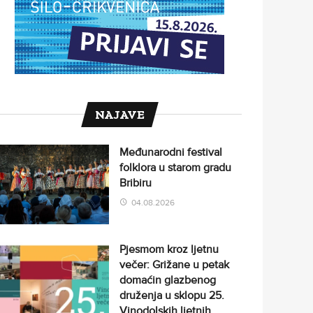
NAJAVE
Međunarodni festival
folklora u starom gradu
Bribiru
04.08.2026
Pjesmom kroz ljetnu
večer: Grižane u petak
domaćin glazbenog
druženja u sklopu 25.
Vinodolskih ljetnih