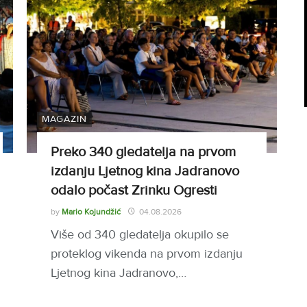
MAGAZIN
Preko 340 gledatelja na prvom
izdanju Ljetnog kina Jadranovo
odalo počast Zrinku Ogresti
by
Mario Kojundžić
04.08.2026
Više od 340 gledatelja okupilo se
proteklog vikenda na prvom izdanju
Ljetnog kina Jadranovo,…