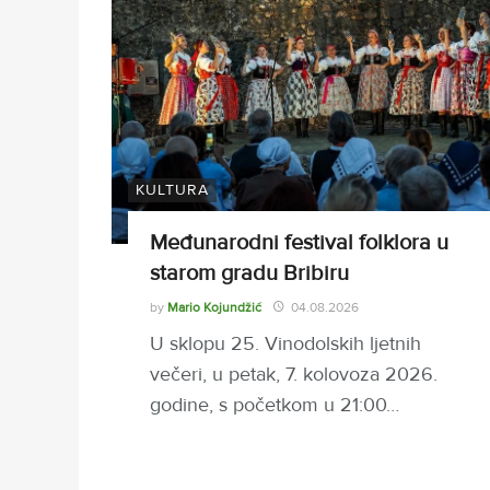
KULTURA
Međunarodni festival folklora u
starom gradu Bribiru
by
Mario Kojundžić
04.08.2026
U sklopu 25. Vinodolskih ljetnih
večeri, u petak, 7. kolovoza 2026.
godine, s početkom u 21:00…