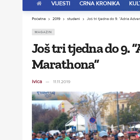
VIJESTI
CRNA KRONIKA
KUL
Početna
2019
studeni
Još tri tjedna do 9. “Adria Adv
MAGAZIN
Još tri tjedna do 9.
Marathona”
ivica
11.11.2019