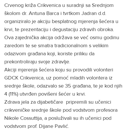
Crvenog križa Crikvenica u suradnji sa Srednjom
školom dr. Antuna Barca i tvrtkom Jadran d.d.
organiziralo je akciju besplatnog mjerenja šećera u
krvi, te prezentaciju i degustaciju zdravih obroka.
Ova zajednička akcija održava se već osmu godinu
zaredom te se smatra tradicionalnom s velikim
odazivom građana koji, koriste priliku da
prekontroliraju svoje zdravlje.
Akciji mjerenja šećera koju su provodili volonteri
GDCK Crikvenica, uz pomoć mladih volontera iz
srednje škole, odazvalo se 35 građana, te je kod njih
4 (11%) utvrđen povišeni šećer u krvi.
Zdrava jela za dijabetičare pripremili su učenici
crikveničke srednje škole pod vodstvom profesora
Nikole Cossuttija, a posluživali su ih učenici pod
vodstvom prof. Dijane Pavlić.