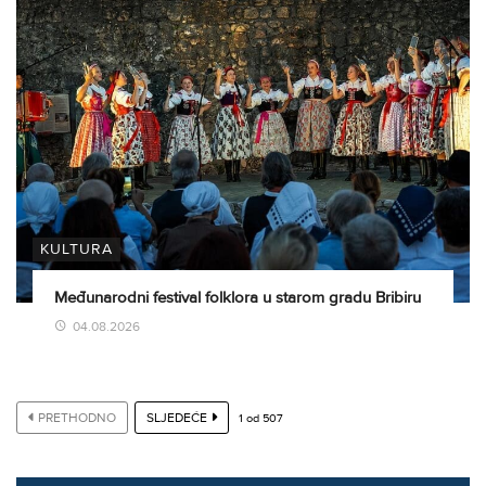
KULTURA
Međunarodni festival folklora u starom gradu Bribiru
04.08.2026
PRETHODNO
SLJEDEĆE
1
od
507