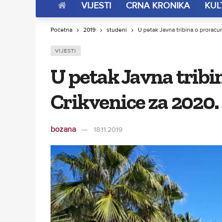
VIJESTI
CRNA KRONIKA
KUL
Početna
2019
studeni
U petak Javna tribina o prorač
VIJESTI
U petak Javna trib
Crikvenice za 2020.
bozana
18.11.2019