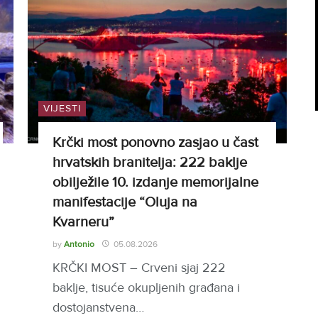
VIJESTI
Krčki most ponovno zasjao u čast
hrvatskih branitelja: 222 baklje
obilježile 10. izdanje memorijalne
manifestacije “Oluja na
Kvarneru”
by
Antonio
05.08.2026
KRČKI MOST – Crveni sjaj 222
baklje, tisuće okupljenih građana i
dostojanstvena…