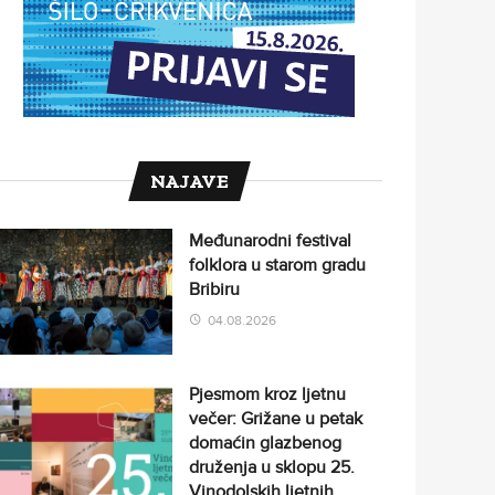
NAJAVE
Međunarodni festival
folklora u starom gradu
Bribiru
04.08.2026
Pjesmom kroz ljetnu
večer: Grižane u petak
domaćin glazbenog
druženja u sklopu 25.
Vinodolskih ljetnih