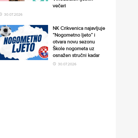
večeri
30.07.2026
NK Crikvenica najavljuje
“Nogometno ljeto” i
otvara novu sezonu
Škole nogometa uz
osnažen stručni kadar
30.07.2026