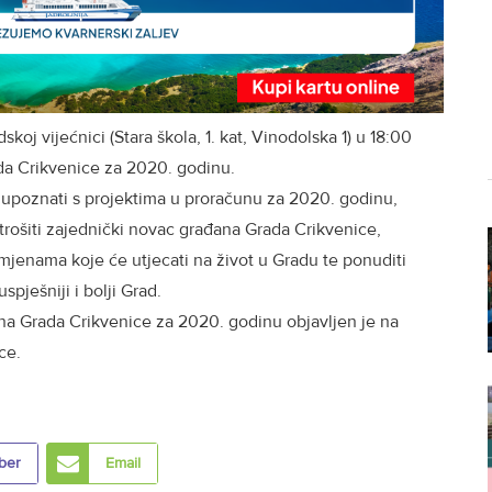
skoj vijećnici (Stara škola, 1. kat, Vinodolska 1) u 18:00
da Crikvenice za 2020. godinu.
ći upoznati s projektima u proračunu za 2020. godinu,
 trošiti zajednički novac građana Grada Crikvenice,
mjenama koje će utjecati na život u Gradu te ponuditi
spješniji i bolji Grad.
una Grada Crikvenice za 2020. godinu objavljen je na
ce.
ber
Email