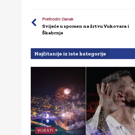
Prethodni članak
Svijeće u spomen na žrtvu Vukovara i
Škabrnje
Najčitanije iz iste kategorije
VIJESTI