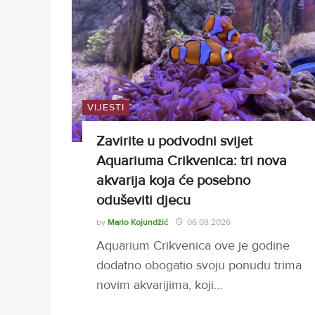
VIJESTI
Zavirite u podvodni svijet
Aquariuma Crikvenica: tri nova
akvarija koja će posebno
oduševiti djecu
by
Mario Kojundžić
06.08.2026
Aquarium Crikvenica ove je godine
dodatno obogatio svoju ponudu trima
novim akvarijima, koji…