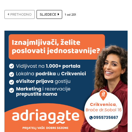
PRETHODNO
SLJEDEĆE
1
od
281