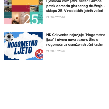
Pjesmom kroz ljetnu večer: Grižane u
petak domaćin glazbenog druženja u
sklopu 25. Vinodolskih ljetnih večeri
30.07.2026
NK Crikvenica najavljuje “Nogometno
ljeto” i otvara novu sezonu Škole
nogometa uz osnažen stručni kadar
30.07.2026