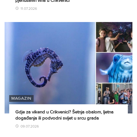
pjenušavih vina u Crikvenici
11.07.2026
MAGAZIN
Gdje za vikend u Crikvenici? Šetnja obalom, ljetna
događanja ili podvodni svijet u srcu grada
09.07.2026