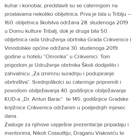
kuhar i konobar, predstavili su se cateringom na
proslavama nekoliko obljetnica. Prva je bila u Triblju –
160. obljetnica školstva održana 28. studenoga 2019.
u Domu kulture Tribalj, dok je druga bila 50.
obljetnica rada Udruženja obrtnika Grada Crikvenice i
Vinodolske općine održana 30. studenoga 2019.
godine u hotelu “Omorika” u Crikvenici. Tom
prigodom je Udruženje obrtnika Školi dodijelilo i
zahvalnicu „Za iznimnu suradnju i podupiranje
obrtništva“. Srednjoškolci su cateringe pripremili i
povodom obilježavanja 40. godišnjice obilježavanja
KUD-a „Dr. Antun Barac“ te 145. godišnjice Gradske
knjižnice Crikvenica održanim u posljednjih mjesec
dana.
Zasluge za njihove uspješne prezentacije pripadaju i
mentorima, Nikoli Cossuttiju, Draganu Viskoviću te