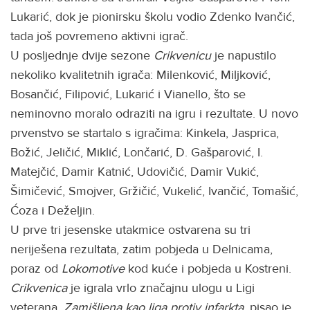
Lukarić, dok je pionirsku školu vodio Zdenko Ivančić,
tada još povremeno aktivni igrač.
U posljednje dvije sezone
Crikvenicu
je napustilo
nekoliko kvalitetnih igrača: Milenković, Miljković,
Bosančić, Filipović, Lukarić i Vianello, što se
neminovno moralo odraziti na igru i rezultate. U novo
prvenstvo se startalo s igračima: Kinkela, Jasprica,
Božić, Jeličić, Miklić, Lončarić, D. Gašparović, I.
Matejčić, Damir Katnić, Udovičić, Damir Vukić,
Šimičević, Smojver, Gržičić, Vukelić, Ivančić, Tomašić,
Ćoza i Deželjin.
U prve tri jesenske utakmice ostvarena su tri
neriješena rezultata, zatim pobjeda u Delnicama,
poraz od
Lokomotive
kod kuće i pobjeda u Kostreni.
Crikvenica
je igrala vrlo značajnu ulogu u Ligi
veterana.
Zamišljena kao liga protiv infarkta
, pisao je