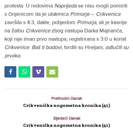
protesta. U redovima
Naprijeda
se nisu mogli pomiriti
s činjenicom da je utakmica
Primorje
–
Crikvenica
završila s 4:3, dakle, pobjedom
Primorja
, ali je kasnije
na žalbu
Crikvenice
zbog nastupa Darka Majnarića,
koji nije imao prvo nastupa, registrirana s 3:0 u korist
Crikvenice
.
Baš ti bodovi
, tvrdili su Hreljani,
odlučili su
prvaka
.
Prethodni članak
Crikvenička nogometna kronika (41)
Sljedeći članak
Crikvenička nogometna kronika (41)