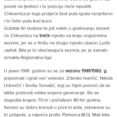
poveli na ljestvici i tu poziciju neće ispustiti.
Crikvenica
je toga proljeća šest puta igrala neriješeno
i to četiri puta kod kuće.
Gubitak tih bodova te još nekih u gostovanju dovest
će
Crikvenicu
na
treće
mjesto na kraju nogometne
sezone, jer se u finišu na drugo mjesto ubacio
Lučki
radnik
. Bila je to obećavajuća sezona, jer je zamalo
izmakla Regionalna liga.
U jesen 1981. godine su se za
sezonu 1981/1982. g.
pripremali i igrali već veterani: Zdenko Ivančić, Nikola
Udovičić i Siniša Tomašić, koji su htjeli pomoći da se
lakše prebrodi velika smjena generacije, što se
dogodila krajem 70-ih i početkom 80-tih godina.
Seniori su dobro krenuli u prva tri kola, ostvarene su
tri pobjede, a najveća protiv
Pomorca
(8:0). Mali kiks