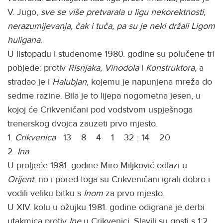
V. Jugo,
sve se više pretvarala u ligu nekorektnosti,
nerazumijevanja, čak i tuča, pa su je neki držali Ligom
huligana
.
U listopadu i studenome 1980. godine su polučene tri
pobjede: protiv
Risnjaka
,
Vinodola
i
Konstruktora
, a
stradao je i
Halubjan
, kojemu je napunjena mreža do
sedme razine. Bila je to lijepa nogometna jesen, u
kojoj će Crikveničani pod vodstvom uspješnoga
trenerskog dvojca zauzeti prvo mjesto.
1.
Crikvenica
13 8 4 1 32 : 14 20
2.
Ina
U proljeće 1981. godine Miro Miljković odlazi u
Orijent
, no i pored toga su Crikveničani igrali dobro i
vodili veliku bitku s
Inom
za prvo mjesto.
U XIV. kolu u ožujku 1981. godine odigrana je derbi
utakmica protiv
Ine
u Crikvenici. Slavili su gosti s 1:2,