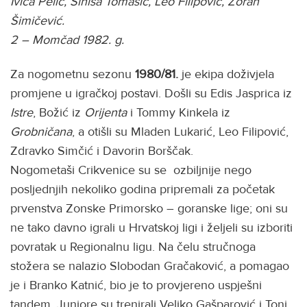
Ivica Pelić, Siniša Tomašić, Leo Filipović, Zoran
Šimičević.
2 – Momčad 1982. g.
Za nogometnu sezonu
1980/81.
je ekipa doživjela
promjene u igračkoj postavi. Došli su Edis Jasprica iz
Istre
, Božić iz
Orijenta
i Tommy Kinkela iz
Grobničana
, a otišli su Mladen Lukarić, Leo Filipović,
Zdravko Simčić i Davorin Borščak.
Nogometaši Crikvenice su se ozbiljnije nego
posljednjih nekoliko godina pripremali za početak
prvenstva Zonske Primorsko – goranske lige; oni su
ne tako davno igrali u Hrvatskoj ligi i željeli su izboriti
povratak u Regionalnu ligu. Na čelu stručnoga
stožera se nalazio Slobodan Gračaković, a pomagao
je i Branko Katnić, bio je to provjereno uspješni
tandem. Juniore su trenirali Veljko Gašparović i Toni