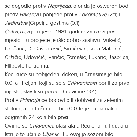
se dogodio protiv
Naprijeda
, a onda je ostvaren bod
protiv
Bakarca
i pobjede protiv
Lokomotive
(2:1) i
Jedinstva
(Grpci) u gostima (0:1).
Crikvenica
je u jesen 1981. godine zauzela prvo
mjesto. I u proljeće je išlo dobro sastavu: Vukelić,
Lončarić, D. Gašparović, Šimičević, Ivica Matejčić,
Gržičić, Udovičić, Ivančić, Tomašić, Lukarić, Jasprica,
Filipović i drugima.
Kod kuće su pobijeđeni dokeri, u Brnasima je bilo
0:0, a Hreljani koji su se s
Crikvenicom
borili za prvo
mjesto, slavili su pored Dubračine (3:4).
Protiv
Primorja
će bodovi biti dobiveni za zelenim
stolom, a na Lošinju je bilo 0:0 te je ekipa nakon
odigranih 24 kola bila
prva
.
Ovime se
Crikvenica
plasirala u Regionalnu ligu, a u
Istri je to učinio
Uljanik
. I u ovoj je sezoni bilo