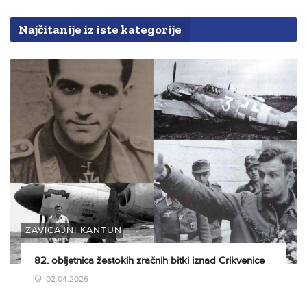
Najčitanije iz iste kategorije
ZAVIČAJNI KANTUN
82. obljetnica žestokih zračnih bitki iznad Crikvenice
02.04.2026