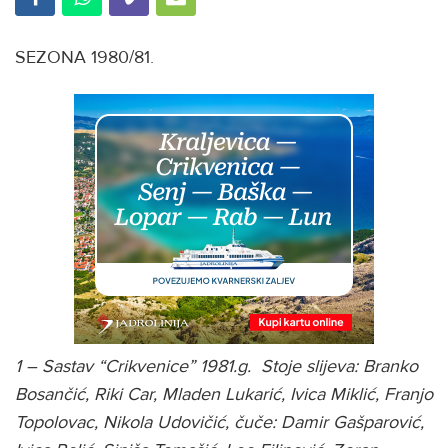
SEZONA 1980/81.
1 – Sastav “Crikvenice” 1981.g. Stoje slijeva: Branko
Bosančić, Riki Car, Mladen Lukarić, Ivica Miklić, Franjo
Topolovac, Nikola Udovičić, čuče: Damir Gašparović,