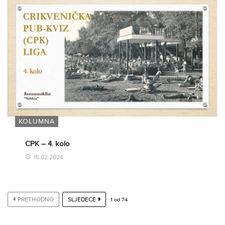
KOLUMNA
CPK – 4. kolo
15.02.2024
PRETHODNO
SLJEDEĆE
1
od
74