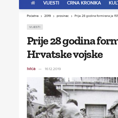
VIJESTI
CRNA KRONIKA
KUL
Početna
2019
prosinac
Prije 28 godina formirana je 15
VIJESTI
Prije 28 godina form
Hrvatske vojske
ivica
16.12.2019