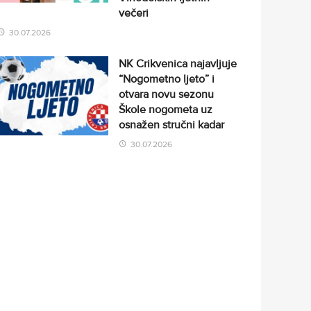
večeri
30.07.2026
NK Crikvenica najavljuje
“Nogometno ljeto” i
otvara novu sezonu
Škole nogometa uz
osnažen stručni kadar
30.07.2026