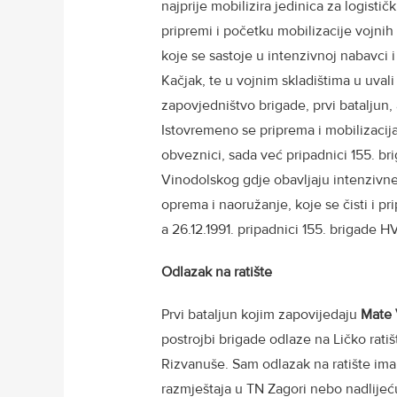
najprije mobilizira jedinica za logisti
pripremi i početku mobilizacije vojnih 
koje se sastoje u intenzivnoj nabavci 
Kačjak, te u vojnim skladištima u uvali
zapovjedništvo brigade, prvi bataljun,
Istovremeno se priprema i mobilizacija 
obveznici, sada već pripadnici 155. b
Vinodolskog gdje obavljaju intenzivne
oprema i naoružanje, koje se čisti i pr
a 26.12.1991. pripadnici 155. brigade 
Odlazak na ratište
Prvi bataljun kojim zapovijedaju
Mate 
postrojbi brigade odlaze na Ličko ratiš
Rizvanuše. Sam odlazak na ratište ima
razmještaja u TN Zagori nebo nadlijeć