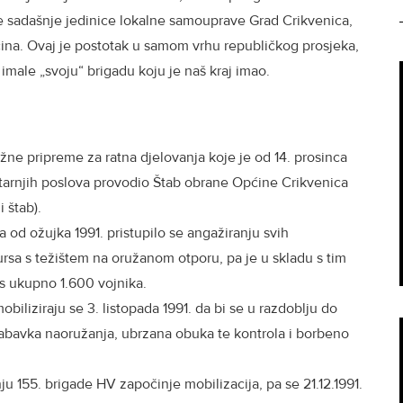
le sadašnje jedinice lokalne samouprave Grad Crikvenica,
ina. Ovaj je postotak u samom vrhu republičkog prosjeka,
male „svoju“ brigadu koju je naš kraj imao.
žne pripreme za ratna djelovanja koje je od 14. prosinca
tarnjih poslova provodio Štab obrane Općine Crikvenica
i štab).
od ožujka 1991. pristupilo se angažiranju svih
sursa s težištem na oružanom otporu, pa je u skladu s tim
 s ukupno 1.600 vojnika.
biliziraju se 3. listopada 1991. da bi se u razdoblju do
nabavka naoružanja, ubrzana obuka te kontrola i borbeno
u 155. brigade HV započinje mobilizacija, pa se 21.12.1991.