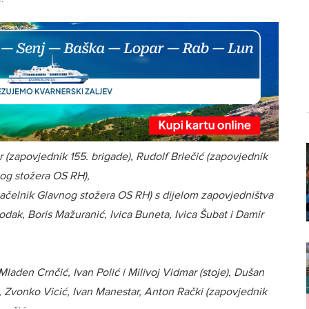
r (zapovjednik 155. brigade), Rudolf Brlečić (zapovjednik
nog stožera OS RH),
(načelnik Glavnog stožera OS RH) s dijelom zapovjedništva
odak, Boris Mažuranić, Ivica Buneta, Ivica Šubat i Damir
 Mladen Crnčić, Ivan Polić i Milivoj Vidmar (stoje), Dušan
ć, Zvonko Vicić, Ivan Manestar, Anton Rački (zapovjednik