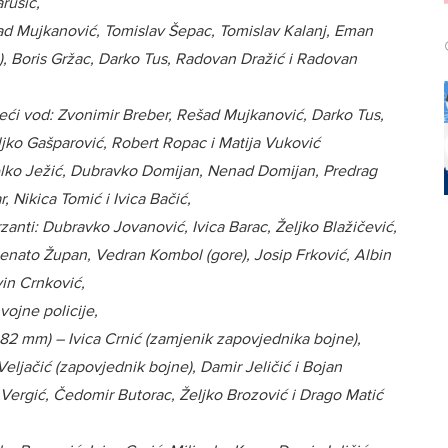
rušić,
ešad Mujkanović, Tomislav Šepac, Tomislav Kalanj, Eman
), Boris Gržac, Darko Tus, Radovan Dražić i Radovan
teći vod: Zvonimir Breber, Rešad Mujkanović, Darko Tus,
ljko Gašparović, Robert Ropac i Matija Vuković
đelko Ježić, Dubravko Domijan, Nenad Domijan, Predrag
r, Nikica Tomić i Ivica Bačić,
rzanti: Dubravko Jovanović, Ivica Barac, Željko Blažičević,
enato Župan, Vedran Kombol (gore), Josip Frković, Albin
vin Crnković,
ojne policije,
 82 mm) – Ivica Crnić (zamjenik zapovjednika bojne),
Veljačić (zapovjednik bojne), Damir Jeličić i Bojan
g Vergić, Čedomir Butorac, Željko Brozović i Drago Matić