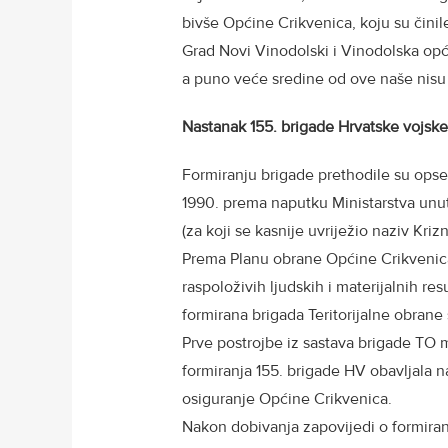
bivše Općine Crikvenica, koju su čini
Grad Novi Vinodolski i Vinodolska opć
a puno veće sredine od ove naše nisu i
Nastanak 155. brigade Hrvatske vojske
Formiranju brigade prethodile su opse
1990. prema naputku Ministarstva unu
(za koji se kasnije uvriježio naziv Krizn
Prema Planu obrane Općine Crikvenica 
raspoloživih ljudskih i materijalnih re
formirana brigada Teritorijalne obrane
Prve postrojbe iz sastava brigade TO mo
formiranja 155. brigade HV obavljala 
osiguranje Općine Crikvenica.
Nakon dobivanja zapovijedi o formiranj