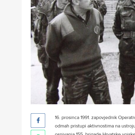
16. prosinca 1991. zapovjednik Opera
odmah pristupi aktivnostima na ustroju
osnivanja 155. brigade Hrvatske vojske