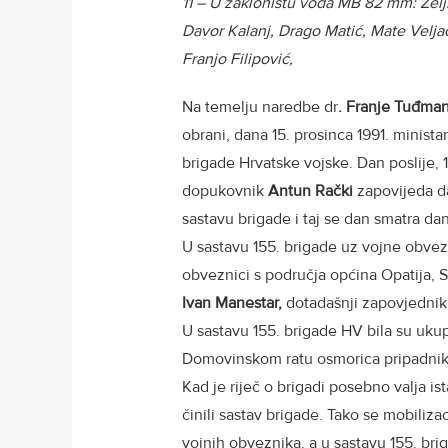
11 – U zakloništu voda MB 82 mm: Željk
Davor Kalanj, Drago Matić, Mate Veljač
Franjo Filipović,
Na temelju naredbe dr
. Franje Tuđma
obrani, dana 15. prosinca 1991. minist
brigade Hrvatske vojske. Dan poslije, 
dopukovnik
Antun Rački
zapovijeda da
sastavu brigade i taj se dan smatra da
U sastavu 155. brigade uz vojne obvez
obveznici s područja općina Opatija, 
Ivan Manestar,
dotadašnji zapovjednik 
U sastavu 155. brigade HV bila su ukup
Domovinskom ratu osmorica pripadnika 
Kad je riječ o brigadi posebno valja is
činili sastav brigade. Tako se mobiliz
vojnih obveznika, a u sastavu 155. br