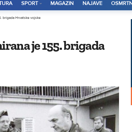
TURA
SPORT
MAGAZIN
NAJAVE
OSMRTN
5. brigada Hrvatske vojske
irana je 155. brigada