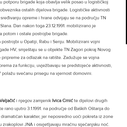
čku potporu brigade koja obavlja velik posao u logističkoj
obveznika ostalih dijelova brigade. Logističke aktivnosti
i sređivanju opreme i hrane odvijaju se na području TN
 Slana. Dan nakon toga 23.12.1991. mobilizirano je
 a potom i ostale postrojbe brigade.
postrojbi u Opatiji, Rabu i Senju. Mobilizirani vojni
rigade HV, smještaju se u objekte TN Zagori pokraj Novog
 pripreme za odlazak na ratište. Zadužuje se vojna
iprema za funkciju, uvježbavaju se predstojeće aktivnosti,
HV polažu svečanu prisegu na vjernost domovini.
Veljačić
i njegov zamjenik
Ivica Crnić
te dijelovi drugih
te rano ujutro 3.1.1991. na područje od Baških Oštarija do
 dramatičan karakter, jer neposredno uoči pokreta iz zone
u zrakoplovi JNA i osvjetljavaju mračnu siječanjsku noć.