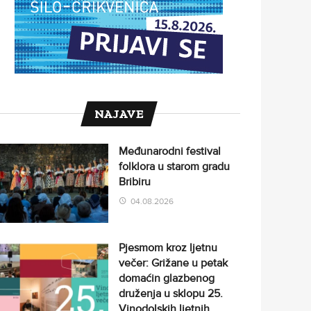
NAJAVE
Međunarodni festival
folklora u starom gradu
Bribiru
04.08.2026
Pjesmom kroz ljetnu
večer: Grižane u petak
domaćin glazbenog
druženja u sklopu 25.
Vinodolskih ljetnih