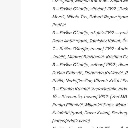
OZ Rijeka), Marijan Katunar i Željko Ma
5 – Baške Oštarije, siječanj 1992.: R
Mrvoš, Nikola Tus, Robert Ropac (gore
Peričić,
6 – Baške Oštarije, ožujak 1992. – pra
Dean Antić (gore), Tomislav Kalanj, Že
7 – Baške Oštarije, travanj 1992.: An
Jeličić, Milorad Blažičević, Kristijan Ca
8 – Baške Oštarije, svibanj 1992., dive
Dušan Citković, Dubravko Krišković, R
Rački, Nedeljko Car, Vitomir Kršul i Er
9 – Branko Kuzmić, zapovjednik voda v
10 – Rizvanuša, travanj 1992. (Vod MB
Franjo Filipović, Miljenko Knez, Mate 
Kalafatić (gore), Davor Kalanj, Predra
(zapovjednik voda),