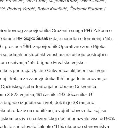
o Brozović, Ivica Crnić, Miljenko Knez, Damir Jeličić,
ić, Pedrag Vergić, Bojan Kalafatić, Čedomir Butorac i
na
vrhovnog zapovjednika Oružanih snaga RH i Zakona o
ar obrane RH
Gojko Šušak
izdaje naredbu o formiranju 155.
16. prosinca 1991. zapovjednik Operativne zone Rijeka
 se odmah pristupi aktivnostima na ustroju postrojbi u
nom osnivanja 155. brigade Hrvatske vojske.
nike s područja Općine Crikvenica uključeni su i vojni
Senj i Rab, a za zapovjednika 155. brigade imenovan je
Općinskog štaba Teritorijalne obrane Crikvenica.
no 3.822 vojnika, 191 časnik i 193 dočasnika. U
brigade izgubila su život, dok ih je 38 ranjeno.
taknuti odaziv na mobilizaciju vojnih obveznika koji su
acijskom pozivu u crikveničkoj općini odazvalo više od 90%
igade je sudjelovalo čak oko 11,5% ukupnog stanovništva