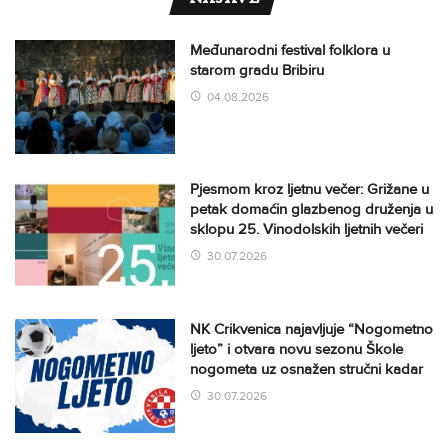
Međunarodni festival folklora u
starom gradu Bribiru
04.08.2026
Pjesmom kroz ljetnu večer: Grižane u
petak domaćin glazbenog druženja u
sklopu 25. Vinodolskih ljetnih večeri
30.07.2026
NK Crikvenica najavljuje “Nogometno
ljeto” i otvara novu sezonu Škole
nogometa uz osnažen stručni kadar
30.07.2026