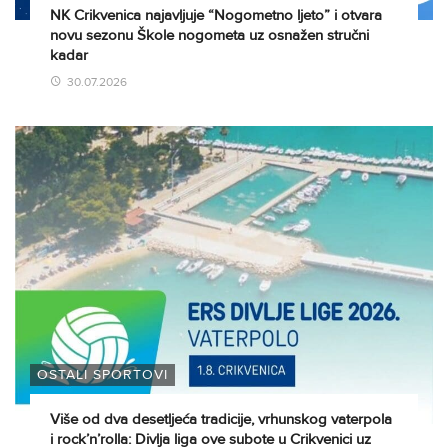
NK Crikvenica najavljuje “Nogometno ljeto” i otvara
novu sezonu Škole nogometa uz osnažen stručni
kadar
30.07.2026
OSTALI SPORTOVI
Više od dva desetljeća tradicije, vrhunskog vaterpola
i rock’n’rolla: Divlja liga ove subote u Crikvenici uz