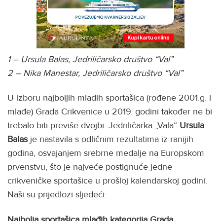
1 – Ursula Balas, Jedriličarsko društvo “Val”
2 – Nika Manestar, Jedriličarsko društvo “Val”
U izboru najboljih mladih sportašica (rođene 2001.g. i
mlađe) Grada Crikvenice u 2019. godini također ne bi
trebalo biti previše dvojbi. Jedriličarka „Vala“
Ursula
Balas
je nastavila s odličnim rezultatima iz ranijih
godina, osvajanjem srebrne medalje na Europskom
prvenstvu, što je najveće postignuće jedne
crikveničke sportašice u prošloj kalendarskoj godini.
Naši su prijedlozi sljedeći:
Najbolja sportašica mlađih kategorija Grada