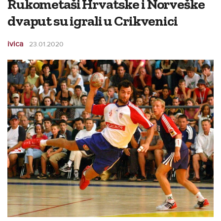
Rukometaši Hrvatske i Norveške
dvaput su igrali u Crikvenici
ivica
23.01.2020