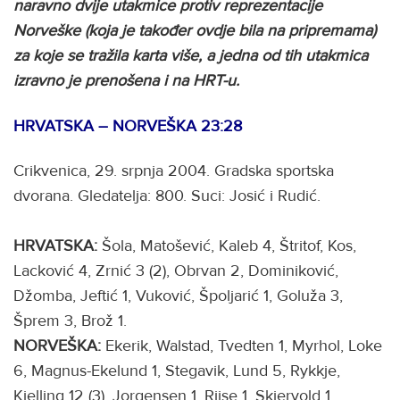
naravno dvije utakmice protiv reprezentacije
Norveške (koja je također ovdje bila na pripremama)
za koje se tražila karta više, a jedna od tih utakmica
izravno je prenošena i na HRT-u.
HRVATSKA – NORVEŠKA 23:28
Crikvenica, 29. srpnja 2004. Gradska sportska
dvorana. Gledatelja: 800. Suci: Josić i Rudić.
HRVATSKA:
Šola, Matošević, Kaleb 4, Štritof, Kos,
Lacković 4, Zrnić 3 (2), Obrvan 2, Dominiković,
Džomba, Jeftić 1, Vuković, Špoljarić 1, Goluža 3,
Šprem 3, Brož 1.
NORVEŠKA:
Ekerik, Walstad, Tvedten 1, Myrhol, Loke
6, Magnus-Ekelund 1, Stegavik, Lund 5, Rykkje,
Kjelling 12 (3), Jorgensen 1, Riise 1, Skjervold 1.