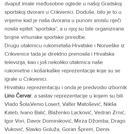
dvaput imale međusobne oglede u našoj Gradskoj
sportskoj dvorani u Crikvenici. Doduše, bilo je to u
vrijeme kad je naša dvorana u punom smislu riječi
nosila epitet “sportska”, a u njoj su bile organizirane
brojne vrhunske sportske priredbe.
Drugu utakmicu rukometaša Hrvatske i Norveške iz
Crikvenice tada je direktno prenosila i Hrvatska
televizija, kao i još nekoliko utakmica naše
rukometne i košarkaške reprezentacije koje su se
igrale u Crikvenici.
Hrvatsku reprezentaciju i onda je predvodio izbornik
Lino Červar
, a sastav reprezentacije u kojem su bili
Vlado Šola,Venio Losert, Valter Matošević, Nikša
Kaleb, Ivano Balić, Blaženko Lacković, Vedran Zrnić,
Igor Vori, Davor Dominiković, Mirza Džomba, Drago
Vuković, Slavko Goluža, Goran Šprem, Denis