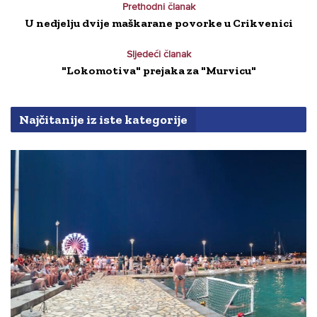
Prethodni članak
U nedjelju dvije maškarane povorke u Crikvenici
Sljedeći članak
"Lokomotiva" prejaka za "Murvicu"
Najčitanije iz iste kategorije