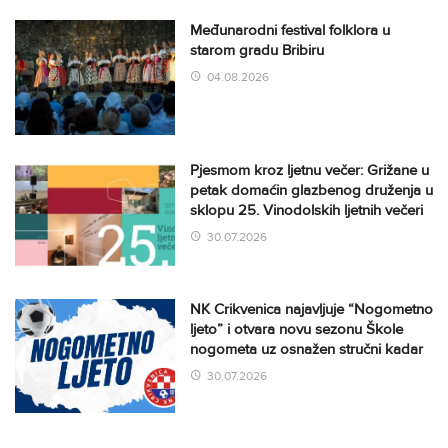
Međunarodni festival folklora u
starom gradu Bribiru
04.08.2026
Pjesmom kroz ljetnu večer: Grižane u
petak domaćin glazbenog druženja u
sklopu 25. Vinodolskih ljetnih večeri
30.07.2026
NK Crikvenica najavljuje “Nogometno
ljeto” i otvara novu sezonu Škole
nogometa uz osnažen stručni kadar
30.07.2026