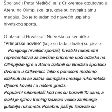
Špoljarić i Petar Metličić. je iz Crikvenice otputovao u
Atenu na Olimpijske igre, gdje su osvojili zlatnu
medalju. Bio je to jedan od najvećih uspjeha
hrvatskog sporta.
O utakmici Hrvatske i Norveške crikveničke
“Primorske novine”
(koje su tada izlazile) su pisale:
–
Ponajbolji hrvatski sportaši, hrvatski rukometni
reprezentativci za završne pripreme uoči odlaska na
Olimpijske igre u Atenu izabrali su Gradsku sportsku
dvoranu u Crikvenici. Tako s ponosom možemo
istaknuti da se zlatna olimpijska medalja rukometaša
dijelom kovala i u našem gradu.
Popularni rukometaši kod nas su boravili 10 dana, a
svaki je njihov trening izazivao veliko zanimanje
ljubitelja rukometa. Posebnu pažnju izazvale su