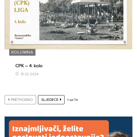
KOLUMNA
CPK – 4. kolo
15.02.2024
PRETHODNO
SLJEDEĆE
1
od
74