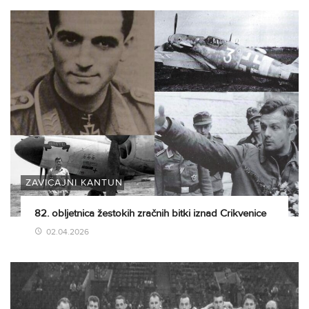
ZAVIČAJNI KANTUN
82. obljetnica žestokih zračnih bitki iznad Crikvenice
02.04.2026