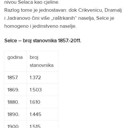
nivou Selaca kao cjeline.
Razlog tome je jednostavan: dok Crikvenicu, Dramalj
i Jadranovo čini više „raštrkanih“ naselja, Selce je
homogeno i jedinstveno naselje.
Selce – broj stanovnika 1857.-2011.
godina
broj
stanovnika
1857.
1.372
1869.
1.503
1880.
1.610
1890.
1.445
1900.
1.515