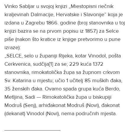
Vinko Sabljar u svojoj knjizi „Miestopisni riečnik
kraljevinah Dalmacije, Hervatske i Slavonije“ koja je
izdana u Zagrebu 1866. godine (broj stanovnika u toj
knjizi bazira se na prvom popisu iz 1857.) za Selce
piše (nakon što kratice iz knjige pretvorimo u pune
izraze):
„SELCE, selo u županiji Rijeka, kotar Vinodol, pošta
Cerkvenica, sudčija[1] za se; 229 kuća 1372
stanovnika, rimokatolička župa sa župnom crkvom
Sv. Katarina u mjestu; učio 1 učitelj 85 muških đaka,
35 ženskih đaka. Ovamo spada grupa kuća Berdo,
Metljina, Sadi — Rimokatolička župa u biskupiji
Modruš (Senj), arhiđakonat Modruš (Novi), đakonat
(dekanat) Vinodol (Novi), nema područnih mjesta.
___________________