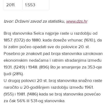
2011.
1.553
Izvor: Državni zavod za statistiku,
www.dzs.hr
Broj stanovnika Selca najprije raste u razdoblju od
1857. (1372) do 1880. kada doseže vrhunac (1610.), da
bi zatim počeo opadati sve do polovice 20. st.
Posebno je znakovit pad broja stanovnika uzrokovan
ekonomskim nedaćama i ratnim stradanjima između
1931. (1249) i 1948. (896) što je smanjenje za 353-oje
ljudi (28%).
U drugoj polovici 20 st. broj stanovnika snažno raste
naročito u 20-godišnjem razdoblju između 1961.
(955) i 1981. (1486) kada se broj stanovnika povećao
za čak 56% ili 531-og stanovnika.