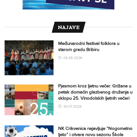
NAJAVE
Međunarodni festival folklora u
starom gradu Bribiru
04.08.2026
Pjesmom kroz ljetnu večer: Grižane u
petak domaćin glazbenog druženja u
sklopu 25. Vinodolskih ljetnih večeri
30.07.2026
NK Crikvenica najavljuje “Nogometno
ljeto” i otvara novu sezonu Škole