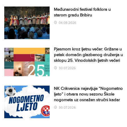
Međunarodni festival folklora u
starom gradu Bribiru
04.08.2026
Pjesmom kroz ljetnu večer: Grižane u
petak domaćin glazbenog druženja u
sklopu 25. Vinodolskih ljetnih večeri
30.07.2026
NK Crikvenica najavljuje “Nogometno
ljeto” i otvara novu sezonu Škole
nogometa uz osnažen stručni kadar
30.07.2026