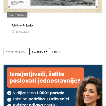
KOLUMNA
CPK – 4. kolo
15.02.2024
PRETHODNO
SLJEDEĆE
1
od
74