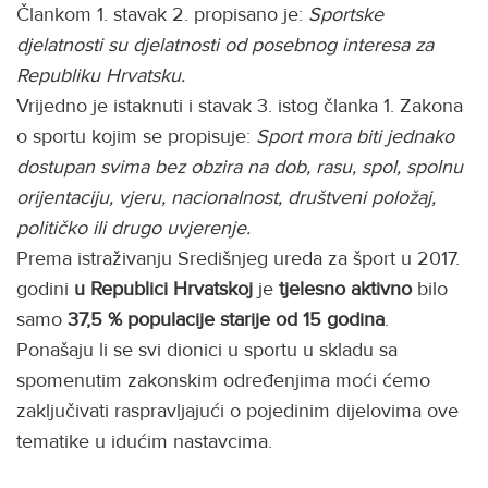
Člankom 1. stavak 2. propisano je:
Sportske
djelatnosti su djelatnosti od posebnog interesa za
Republiku Hrvatsku.
Vrijedno je istaknuti i stavak 3. istog članka 1. Zakona
o sportu kojim se propisuje:
Sport mora biti jednako
dostupan svima bez obzira na dob, rasu, spol, spolnu
orijentaciju, vjeru, nacionalnost, društveni položaj,
političko ili drugo uvjerenje.
Prema istraživanju Središnjeg ureda za šport u 2017.
godini
u Republici Hrvatskoj
je
tjelesno aktivno
bilo
samo
37,5 % populacije starije od 15 godina
.
Ponašaju li se svi dionici u sportu u skladu sa
spomenutim zakonskim određenjima moći ćemo
zaključivati raspravljajući o pojedinim dijelovima ove
tematike u idućim nastavcima.