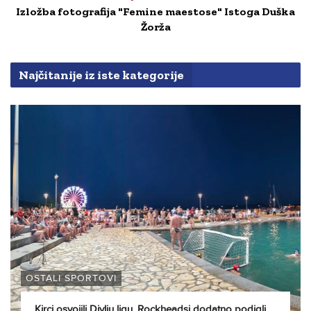
Izložba fotografija "Femine maestose" Istoga Duška
Žorža
Najčitanije iz iste kategorije
OSTALI SPORTOVI
Kirci osvojili Divlju ligu, Rockheadsi dodatno podigli