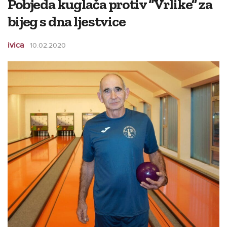
Pobjeda kuglača protiv “Vrlike” za
bijeg s dna ljestvice
ivica
10.02.2020