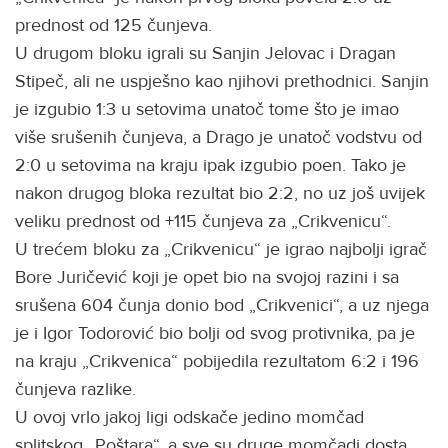
prednost od 125 čunjeva.
U drugom bloku igrali su Sanjin Jelovac i Dragan
Stipeč, ali ne uspješno kao njihovi prethodnici. Sanjin
je izgubio 1:3 u setovima unatoč tome što je imao
više srušenih čunjeva, a Drago je unatoč vodstvu od
2:0 u setovima na kraju ipak izgubio poen. Tako je
nakon drugog bloka rezultat bio 2:2, no uz još uvijek
veliku prednost od +115 čunjeva za „Crikvenicu“.
U trećem bloku za „Crikvenicu“ je igrao najbolji igrač
Bore Juričević koji je opet bio na svojoj razini i sa
srušena 604 čunja donio bod „Crikvenici“, a uz njega
je i Igor Todorović bio bolji od svog protivnika, pa je
na kraju „Crikvenica“ pobijedila rezultatom 6:2 i 196
čunjeva razlike.
U ovoj vrlo jakoj ligi odskače jedino momčad
splitskog „Poštara“, a sve su druge momčadi dosta