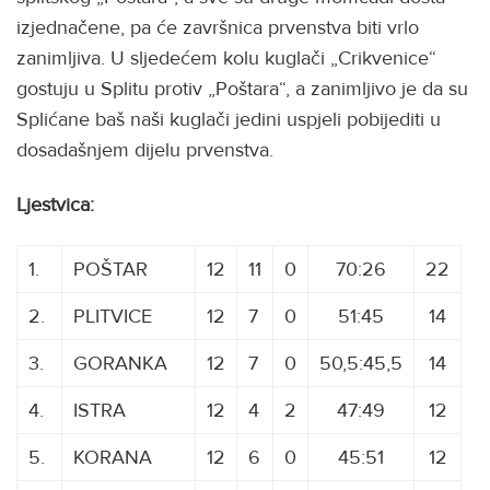
izjednačene, pa će završnica prvenstva biti vrlo
zanimljiva. U sljedećem kolu kuglači „Crikvenice“
gostuju u Splitu protiv „Poštara“, a zanimljivo je da su
Splićane baš naši kuglači jedini uspjeli pobijediti u
dosadašnjem dijelu prvenstva.
Ljestvica:
1.
POŠTAR
12
11
0
70:26
22
2.
PLITVICE
12
7
0
51:45
14
3.
GORANKA
12
7
0
50,5:45,5
14
4.
ISTRA
12
4
2
47:49
12
5.
KORANA
12
6
0
45:51
12