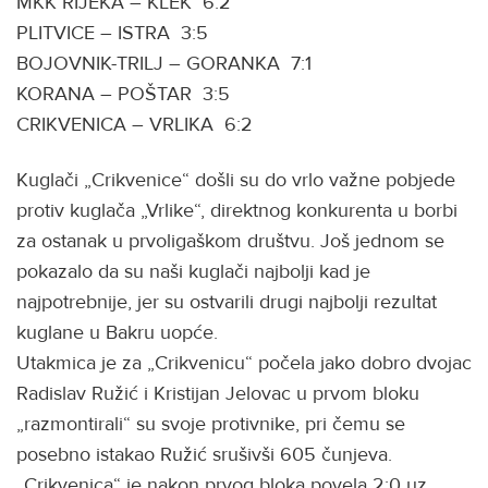
MKK RIJEKA – KLEK 6:2
PLITVICE – ISTRA 3:5
BOJOVNIK-TRILJ – GORANKA 7:1
KORANA – POŠTAR 3:5
CRIKVENICA – VRLIKA 6:2
Kuglači „Crikvenice“ došli su do vrlo važne pobjede
protiv kuglača „Vrlike“, direktnog konkurenta u borbi
za ostanak u prvoligaškom društvu. Još jednom se
pokazalo da su naši kuglači najbolji kad je
najpotrebnije, jer su ostvarili drugi najbolji rezultat
kuglane u Bakru uopće.
Utakmica je za „Crikvenicu“ počela jako dobro dvojac
Radislav Ružić i Kristijan Jelovac u prvom bloku
„razmontirali“ su svoje protivnike, pri čemu se
posebno istakao Ružić srušivši 605 čunjeva.
„Crikvenica“ je nakon prvog bloka povela 2:0 uz