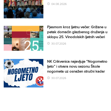
04.08.2026
Pjesmom kroz ljetnu večer: Grižane u
petak domaćin glazbenog druženja u
sklopu 25. Vinodolskih ljetnih večeri
30.07.2026
NK Crikvenica najavljuje “Nogometno
ljeto” i otvara novu sezonu Škole
nogometa uz osnažen stručni kadar
30.07.2026