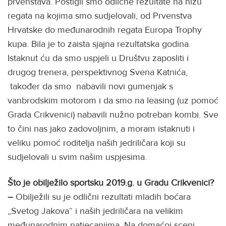
prvenstava. Postigli smo odlične rezultate na nizu
regata na kojima smo sudjelovali, od Prvenstva
Hrvatske do međunarodnih regata Europa Trophy
kupa. Bila je to zaista sjajna rezultatska godina.
Istaknut ću da smo uspjeli u Društvu zaposliti i
drugog trenera, perspektivnog Svena Katnića,
također da smo nabavili novi gumenjak s
vanbrodskim motorom i da smo na leasing (uz pomoć
Grada Crikvenici) nabavili nužno potreban kombi. Sve
to čini nas jako zadovoljnim, a moram istaknuti i
veliku pomoć roditelja naših jedriličara koji su
sudjelovali u svim našim uspjesima.
Što je obilježilo sportsku 2019.g. u Gradu Crikvenici?
–
Obilježili su je odlični rezultati mladih boćara
„Svetog Jakova“ i naših jedriličara na velikim
međunarodnim natjecanjima. Na domaćoj sceni