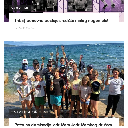
NOGOMET
Tribalj ponovno postaje središte malog nogometa!
16.07.2026
OSTALI SPORTOVI
Potpuna dominacija jedriličara Jedriličarskog društva