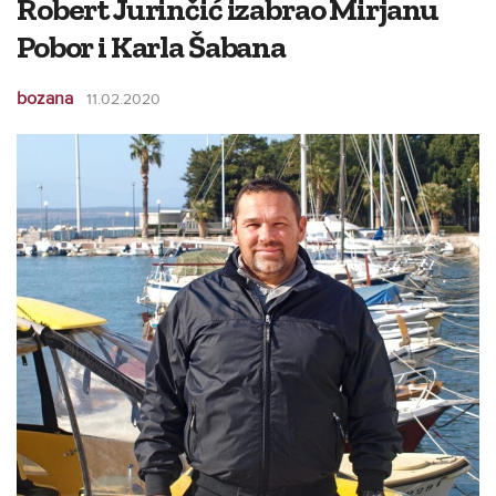
Robert Jurinčić izabrao Mirjanu
Pobor i Karla Šabana
bozana
11.02.2020