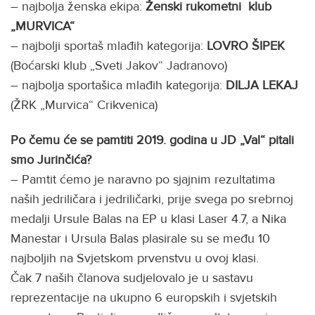
– najbolja ženska ekipa:
Ženski rukometni klub
„MURVICA“
– najbolji sportaš mlađih kategorija:
LOVRO ŠIPEK
(Boćarski klub „Sveti Jakov“ Jadranovo)
– najbolja sportašica mlađih kategorija:
DILJA LEKAJ
(ŽRK „Murvica“ Crikvenica)
Po čemu će se pamtiti 2019. godina u JD „Val“ pitali
smo Jurinčića?
– Pamtit ćemo je naravno po sjajnim rezultatima
naših jedriličara i jedriličarki, prije svega po srebrnoj
medalji Ursule Balas na EP u klasi Laser 4.7, a Nika
Manestar i Ursula Balas plasirale su se među 10
najboljih na Svjetskom prvenstvu u ovoj klasi.
Čak 7 naših članova sudjelovalo je u sastavu
reprezentacije na ukupno 6 europskih i svjetskih