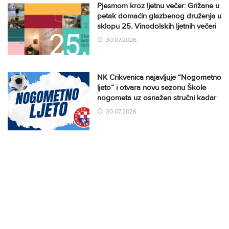
Pjesmom kroz ljetnu večer: Grižane u
petak domaćin glazbenog druženja u
sklopu 25. Vinodolskih ljetnih večeri
30.07.2026
NK Crikvenica najavljuje “Nogometno
ljeto” i otvara novu sezonu Škole
nogometa uz osnažen stručni kadar
30.07.2026