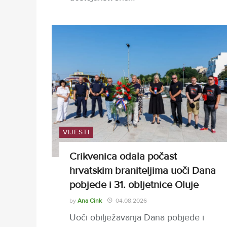
VIJESTI
Crikvenica odala počast
hrvatskim braniteljima uoči Dana
pobjede i 31. obljetnice Oluje
by
Ana Cink
04.08.2026
Uoči obilježavanja Dana pobjede i