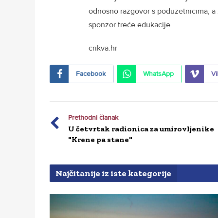
odnosno razgovor s poduzetnicima, a z
sponzor treće edukacije.
crikva.hr
Facebook
WhatsApp
Vi
Prethodni članak
U četvrtak radionica za umirovljenike
"Krene pa stane"
Najčitanije iz iste kategorije