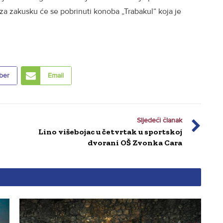
a zakusku će se pobrinuti konoba „Trabakul“ koja je
ber
Email
Sljedeći članak
Lino višebojac u četvrtak u sportskoj
dvorani OŠ Zvonka Cara