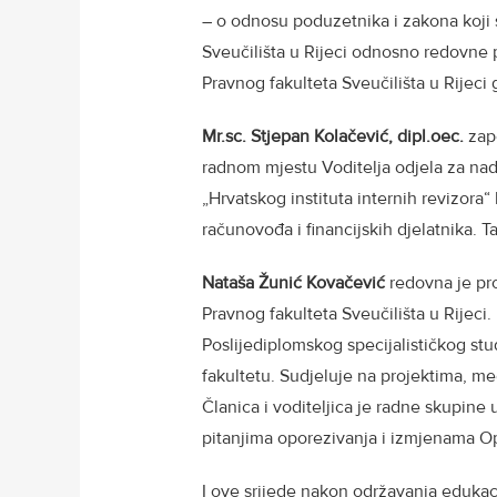
– o odnosu poduzetnika i zakona koji s
Sveučilišta u Rijeci odnosno redovne p
Pravnog fakulteta Sveučilišta u Rijeci
Mr.sc. Stjepan Kolačević, dipl.oec.
zapo
radnom mjestu Voditelja odjela za nad
„Hrvatskog instituta internih revizora“ 
računovođa i financijskih djelatnika. 
Nataša Žunić Kovačević
redovna je pro
Pravnog fakulteta Sveučilišta u Rijeci. 
Poslijediplomskog specijalističkog stu
fakultetu. Sudjeluje na projektima, m
Članica i voditeljica je radne skupine
pitanjima oporezivanja i izmjenama 
I ove srijede nakon održavanja edukac