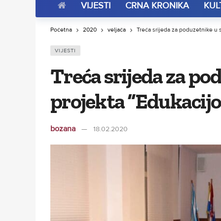
VIJESTI
CRNA KRONIKA
KUL
Početna
2020
veljača
Treća srijeda za poduzetnike u
VIJESTI
Treća srijeda za po
projekta “Edukacij
bozana
18.02.2020