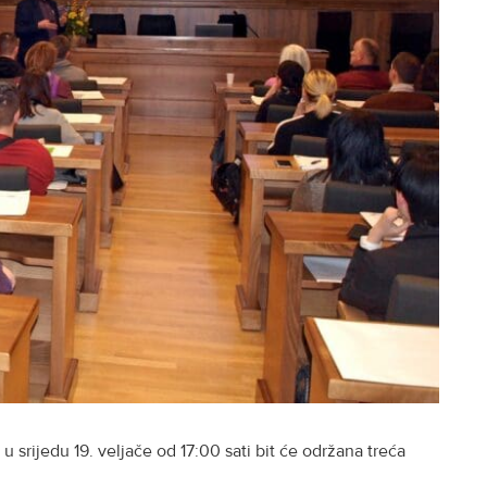
u srijedu 19. veljače od 17:00 sati bit će održana treća