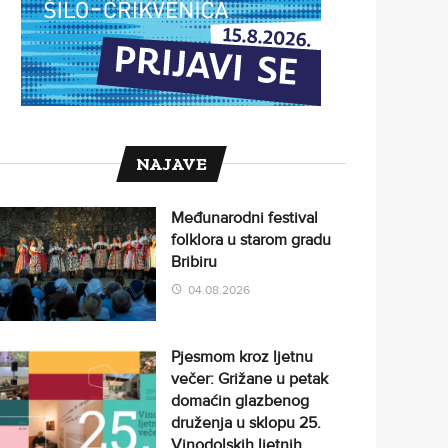
NAJAVE
Međunarodni festival
folklora u starom gradu
Bribiru
04.08.2026
Pjesmom kroz ljetnu
večer: Grižane u petak
domaćin glazbenog
druženja u sklopu 25.
Vinodolskih ljetnih