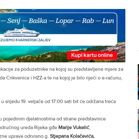
cije za poduzetnike na kojoj su predstavljene mjere za
 Crikvenice i HZZ-a te na kojoj je bilo riječi o e-računu,
u srijedu 19. veljače od 17:00 sati bit će održana treća
e u pojedinim djelatnostima od strane predstavnice
Područnog ureda Rijeka gđe
Marije Vukelić
;
zne uprave odnosno g.
Stjepana Kolačevića,