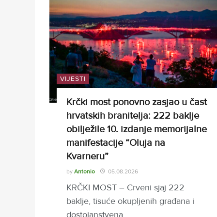
VIJESTI
Krčki most ponovno zasjao u čast
hrvatskih branitelja: 222 baklje
obilježile 10. izdanje memorijalne
manifestacije “Oluja na
Kvarneru”
by
Antonio
05.08.2026
KRČKI MOST – Crveni sjaj 222
baklje, tisuće okupljenih građana i
dostojanstvena…