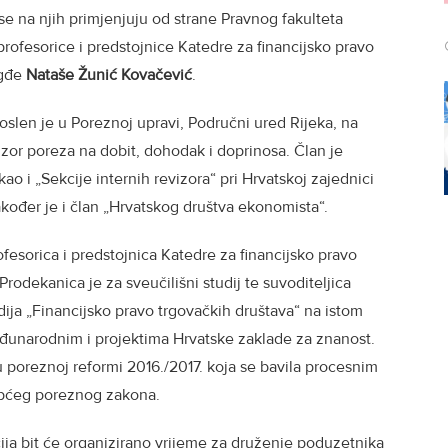
e na njih primjenjuju od strane Pravnog fakulteta
rofesorice i predstojnice Katedre za financijsko pravo
 gđe
Nataše Žunić Kovačević
.
slen je u Poreznoj upravi, Područni ured Rijeka, na
zor poreza na dobit, dohodak i doprinosa. Član je
kao i „Sekcije internih revizora“ pri Hrvatskoj zajednici
Također je i član „Hrvatskog društva ekonomista“.
fesorica i predstojnica Katedre za financijsko pravo
Prodekanica je za sveučilišni studij te suvoditeljica
dija „Financijsko pravo trgovačkih društava“ na istom
eđunarodnim i projektima Hrvatske zaklade za znanost.
 u poreznoj reformi 2016./2017. koja se bavila procesnim
Općeg poreznog zakona.
ija bit će organizirano vrijeme za druženje poduzetnika