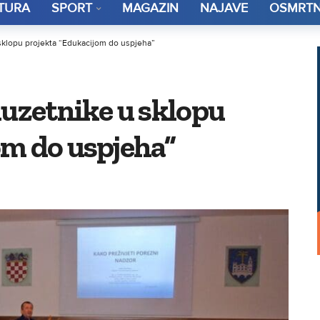
TURA
SPORT
MAGAZIN
NAJAVE
OSMRTN
 sklopu projekta “Edukacijom do uspjeha”
duzetnike u sklopu
om do uspjeha”