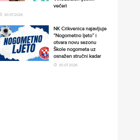
večeri
30.07.2026
NK Crikvenica najavljuje
“Nogometno ljeto” i
otvara novu sezonu
Škole nogometa uz
osnažen stručni kadar
30.07.2026