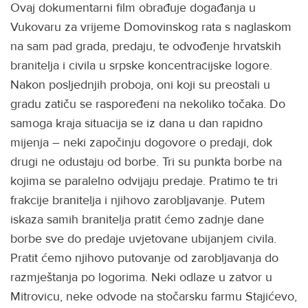
Ovaj dokumentarni film obrađuje događanja u
Vukovaru za vrijeme Domovinskog rata s naglaskom
na sam pad grada, predaju, te odvođenje hrvatskih
branitelja i civila u srpske koncentracijske logore.
Nakon posljednjih proboja, oni koji su preostali u
gradu zatiču se raspoređeni na nekoliko točaka. Do
samoga kraja situacija se iz dana u dan rapidno
mijenja – neki započinju dogovore o predaji, dok
drugi ne odustaju od borbe. Tri su punkta borbe na
kojima se paralelno odvijaju predaje. Pratimo te tri
frakcije branitelja i njihovo zarobljavanje. Putem
iskaza samih branitelja pratit ćemo zadnje dane
borbe sve do predaje uvjetovane ubijanjem civila.
Pratit ćemo njihovo putovanje od zarobljavanja do
razmještanja po logorima. Neki odlaze u zatvor u
Mitrovicu, neke odvode na stočarsku farmu Stajićevo,