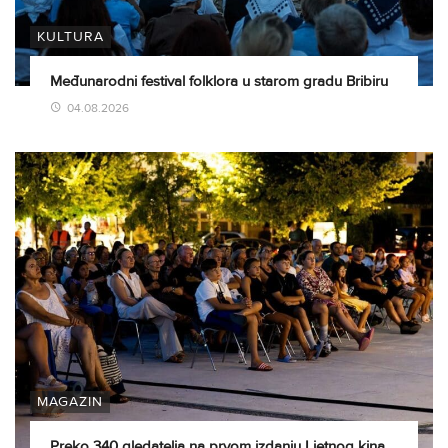
KULTURA
Međunarodni festival folklora u starom gradu Bribiru
04.08.2026
MAGAZIN
Preko 340 gledatelja na prvom izdanju Ljetnog kina