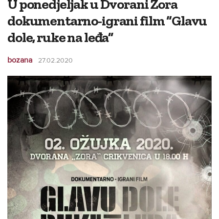
U ponedjeljak u Dvorani Zora
dokumentarno-igrani film “Glavu
dole, ruke na leđa”
bozana
27.02.2020