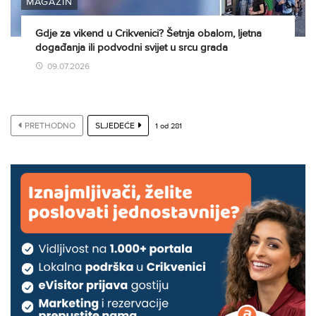
MAGAZIN
Gdje za vikend u Crikvenici? Šetnja obalom, ljetna
događanja ili podvodni svijet u srcu grada
09.07.2026
PRETHODNO
SLJEDEĆE
1
od
281