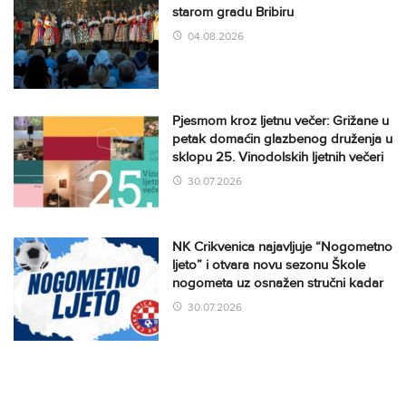
starom gradu Bribiru
04.08.2026
Pjesmom kroz ljetnu večer: Grižane u
petak domaćin glazbenog druženja u
sklopu 25. Vinodolskih ljetnih večeri
30.07.2026
NK Crikvenica najavljuje “Nogometno
ljeto” i otvara novu sezonu Škole
nogometa uz osnažen stručni kadar
30.07.2026