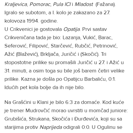
Kraljevica
,
Pomorac
,
Pula ICI
i
Mladost
(Fažana).
Igralo se subotom, a I. kolo je zakazano za 27.
kolovoza 1994. godine.
U Crikvenici je gostovala
Opatija
. Prvi sastav
Crikveničana tada je bio: Lazanja, Vukić, Barac,
Seferović, Filipović, Starčević, Rubčić, Petrinović,
Ažić (Blažević), Brkljača, Juričić i (Skočić). Tri
stopostotne prilike su promašili Juričić u 27. i Ažić u
31. minuti, a osim toga su bile još barem četiri velike
prilike. Kazna je došla po Opatijcu Barbaliću, 0:1.
Idućih pet kola bolje da ih nije bilo.
Na Grašćini u Klani je bilo 6:3 za domaće. Kod kuće
je trener Mudrovčić morao uvrstiti u momčad juniore:
Grubišića, Strukana, Skočića i Đurđevića, koji su sa
starijima protiv
Naprijeda
odigrali 0:0. U Ogulinu se