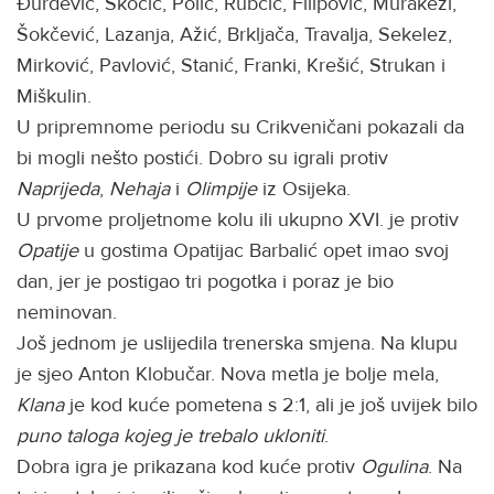
Đurđević, Skočić, Polić, Rubčić, Filipović, Murakezi,
Šokčević, Lazanja, Ažić, Brkljača, Travalja, Sekelez,
Mirković, Pavlović, Stanić, Franki, Krešić, Strukan i
Miškulin.
U pripremnome periodu su Crikveničani pokazali da
bi mogli nešto postići. Dobro su igrali protiv
Naprijeda
,
Nehaja
i
Olimpije
iz Osijeka.
U prvome proljetnome kolu ili ukupno XVI. je protiv
Opatije
u gostima Opatijac Barbalić opet imao svoj
dan, jer je postigao tri pogotka i poraz je bio
neminovan.
Još jednom je uslijedila trenerska smjena. Na klupu
je sjeo Anton Klobučar. Nova metla je bolje mela,
Klana
je kod kuće pometena s 2:1, ali je još uvijek bilo
puno taloga kojeg je trebalo ukloniti
.
Dobra igra je prikazana kod kuće protiv
Ogulina
. Na