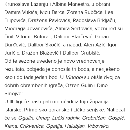
Krunoslava Lazanju i Albina Manestra, u obrani
Damira Vukića, Ivicu Barca, Zorana Rubčića, Lea
Filipovića, Dražena Pavlovića, Radoslava Brkljaču,
Miodraga Jovanovića, Almira Šertovića, vezni red su
činili Vitomir Butorac, Dalibor Starčević, Goran
Đurđević, Dalibor Skočić, a napad: Alen Ažić, Igor
Juričić, Dražen Blažević i Dalibor Grubišić.
Od te sezone uvedeno je novo vrednovanje
rezultata, pobjeda je donosila tri boda, a neriješeno
kao i do tada jedan bod. U
Vinodol
su otišla dvojica
dobrih obrambenih igrača, Ozren Gulin i Dino
Smojver.
U III. ligi će nastupati momčadi iz triju županija:
Istarske, Primorsko-goranske i Ličko-senjske. Natjecat
će se
Ogulin
,
Umag
,
Lučki radnik
,
Grobničan
,
Gospić
,
Klana
,
Crikvenica
,
Opatija
,
Halubjan
,
Vrbovsko
,