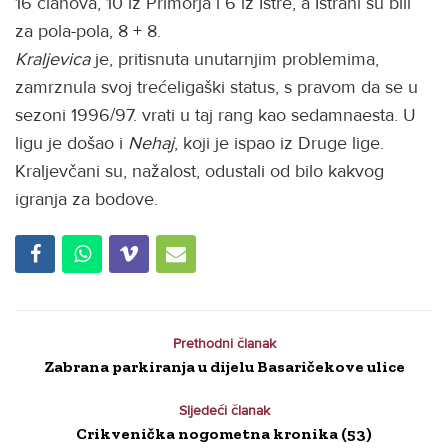
16 članova, 10 iz Primorja i 6 iz Istre, a Istrani su bili
za pola-pola, 8 + 8.
Kraljevica
je, pritisnuta unutarnjim problemima,
zamrznula svoj trećeligaški status, s pravom da se u
sezoni 1996/97. vrati u taj rang kao sedamnaesta. U
ligu je došao i
Nehaj
, koji je ispao iz Druge lige.
Kraljevčani su, nažalost, odustali od bilo kakvog
igranja za bodove.
Prethodni članak
Zabrana parkiranja u dijelu Basaričekove ulice
Sljedeći članak
Crikvenička nogometna kronika (53)