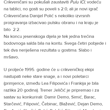
Crikveničani su pokušali zaustaviti
Pulu ICI
, vodeću
na tablici, no gosti su poveli s 2:0, ali je novi igrač
Crikveničana Danijel Polić s nekoliko izvrsnih
proigravanja izbacivao pulsku obranu i na kraju je
bilo 2:2.
Na koncu jesenskoga dijela je tek jedna trećina
bodovnoga salda bila na kontu. Svega četiri pobjede i
tek dva neriješena rezultata u gostima. Slabo i
mršavo
.
U proljeće 1995. godine će u crikveničkoj ekipi
nastupati neke stare snage, a i novi poletarci
(primjerice, između Lea Filipovića i Frankija je bila
razlika 20 godina). Trener Jeličić je pripremao i za
sastav su konkurirali: Damir Demo, Simić, Barac,
Starčević, Filipović, Čebinac, Blažević, Dejan Demo,