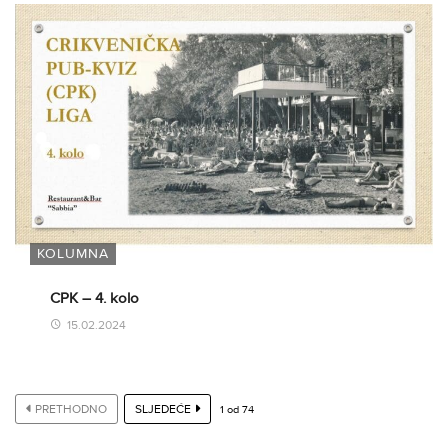
KOLUMNA
CPK – 4. kolo
15.02.2024
PRETHODNO
SLJEDEĆE
1
od
74