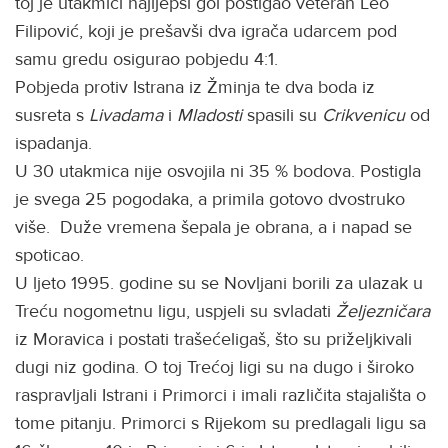
toj je utakmici najljepši gol postigao veteran Leo
Filipović, koji je prešavši dva igrača udarcem pod
samu gredu osigurao pobjedu 4:1.
Pobjeda protiv Istrana iz Žminja te dva boda iz
susreta s
Livadama
i
Mladosti
spasili su
Crikvenicu
od
ispadanja.
U 30 utakmica nije osvojila ni 35 % bodova. Postigla
je svega 25 pogodaka, a primila gotovo dvostruko
više. Duže vremena šepala je obrana, a i napad se
spoticao.
U ljeto 1995. godine su se Novljani borili za ulazak u
Treću nogometnu ligu, uspjeli su svladati
Željezničara
iz Moravica i postati trašećeligaš, što su priželjkivali
dugi niz godina. O toj Trećoj ligi su na dugo i široko
raspravljali Istrani i Primorci i imali različita stajališta o
tome pitanju. Primorci s Rijekom su predlagali ligu sa