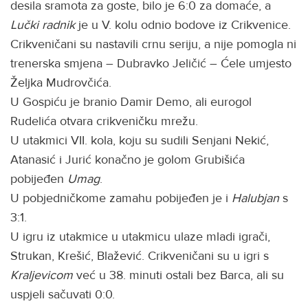
desila sramota za goste, bilo je 6:0 za domaće, a
Lučki radnik
je u V. kolu odnio bodove iz Crikvenice.
Crikveničani su nastavili crnu seriju, a nije pomogla ni
trenerska smjena – Dubravko Jeličić – Ćele umjesto
Željka Mudrovčića.
U Gospiću je branio Damir Demo, ali eurogol
Rudelića otvara crikveničku mrežu.
U utakmici VII. kola, koju su sudili Senjani Nekić,
Atanasić i Jurić konačno je golom Grubišića
pobijeđen
Umag
.
U pobjedničkome zamahu pobijeđen je i
Halubjan
s
3:1.
U igru iz utakmice u utakmicu ulaze mladi igrači,
Strukan, Krešić, Blažević. Crikveničani su u igri s
Kraljevicom
već u 38. minuti ostali bez Barca, ali su
uspjeli sačuvati 0:0.