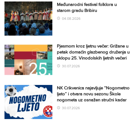
Međunarodni festival folklora u
starom gradu Bribiru
04.08.2026
Pjesmom kroz ljetnu večer: Grižane u
petak domaćin glazbenog druženja u
sklopu 25. Vinodolskih ljetnih večeri
30.07.2026
NK Crikvenica najavljuje “Nogometno
ljeto” i otvara novu sezonu Škole
nogometa uz osnažen stručni kadar
30.07.2026