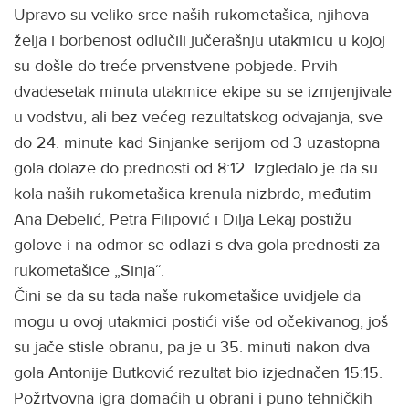
Upravo su veliko srce naših rukometašica, njihova
želja i borbenost odlučili jučerašnju utakmicu u kojoj
su došle do treće prvenstvene pobjede. Prvih
dvadesetak minuta utakmice ekipe su se izmjenjivale
u vodstvu, ali bez većeg rezultatskog odvajanja, sve
do 24. minute kad Sinjanke serijom od 3 uzastopna
gola dolaze do prednosti od 8:12. Izgledalo je da su
kola naših rukometašica krenula nizbrdo, međutim
Ana Debelić, Petra Filipović i Dilja Lekaj postižu
golove i na odmor se odlazi s dva gola prednosti za
rukometašice „Sinja“.
Čini se da su tada naše rukometašice uvidjele da
mogu u ovoj utakmici postići više od očekivanog, još
su jače stisle obranu, pa je u 35. minuti nakon dva
gola Antonije Butković rezultat bio izjednačen 15:15.
Požrtvovna igra domaćih u obrani i puno tehničkih