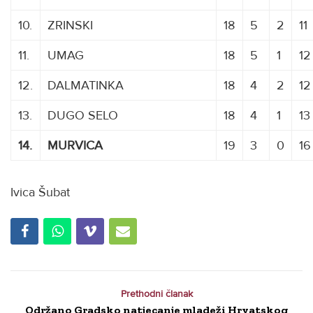
10.
ZRINSKI
18
5
2
11
11.
UMAG
18
5
1
12
12.
DALMATINKA
18
4
2
12
13.
DUGO SELO
18
4
1
13
14.
MURVICA
19
3
0
16
Ivica Šubat
Prethodni članak
Održano Gradsko natjecanje mladeži Hrvatskog