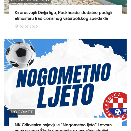
Kirci osvojili Divlju ligu, Rockheadsi dodatno podigli
atmosferu tradicionalnog vaterpolskog spektakla
02.08.2026
NOGOMET
NK Crikvenica najavljuje “Nogometno ljeto” i otvara
novu sezonu Škole nogometa uz osnažen stručni