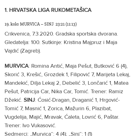
1. HRVATSKA LIGA RUKOMETAŠICA
19. kolo: MURVICA – SINJ 23:21 (11:13)
Crikvenica, 7.3.2020. Gradska sportska dvorana.
Gledatelja: 100. Sutkinje: Kristina Majpruz i Maja
Vajdić (Zagreb).
MURVICA
: Romina Antić, Maja Pešut, Butković 6 (4),
Skorić 3, Krešić, Grozdek 1, Filipović 7, Marijeta Lekaj,
Mandekić, Dilja Lekaj 2, Debelić 3, Lončarić 1, Matea
Pešut, Patricija Car, Nika Car, Tomić. Trener: Ramiz
Džekić.
SINJ
: Ćosić-Dragan, Draganić 1, Hrgović-
Tomić 7, Masnić 1, Zorica, Mažurin 6, Plazibat,
Vugdelija, Majić, Mravak, Ćaleta, Lovrić 6, Paštar.
Trener: Ivo Vukasović.
Sedmerci: „Murvica“: 4 (4); „Sinj“: 1 (1)