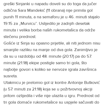
greški Sinjanki u napadu doveli su do toga da jučer
odlična Sara Mandekić (11 obrana) nije primila gol
punih 11 minuta, a na semaforu je u 46. minuti stajalo
19:15 za „Murvicu“. Uslijedilo je zadnjih desetak
minuta i velika borba naših rukometašica da održe
stečenu prednost.
Gošće iz Sinja su opasno prijetile, ali niti jednom nisu
smanjile razliku na manje od dva gola. Zanimljivo je
da su u razdoblju od 48. minute (20:17) pa do 57.
minute (21:18) ekipe postigle samo tri gola, što
najbolje govori s koliko se nervoze igrala završnica
susreta.
Utakmicu je prelomio gol iz kontre Antonije Butković
(u 57. minuti za 21:18) koja se u požrtvovnoj akciji
pritom ozlijedila i više nije ulazila u igru. Prednost od
tri gola domaće rukometašice su uspjele sačuvati do