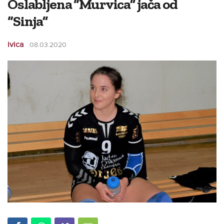
Oslabljena “Murvica” jača od
“Sinja”
ivica
08.03.2020