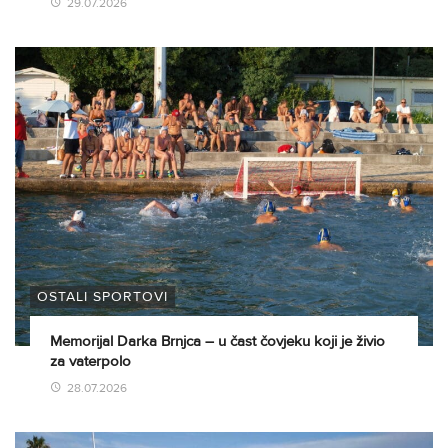
29.07.2026
OSTALI SPORTOVI
Memorijal Darka Brnjca – u čast čovjeku koji je živio
za vaterpolo
28.07.2026