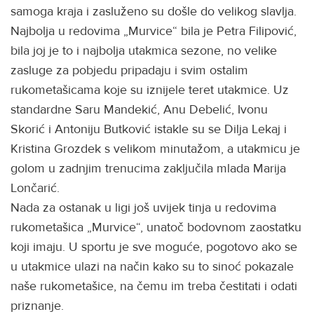
samoga kraja i zasluženo su došle do velikog slavlja.
Najbolja u redovima „Murvice“ bila je Petra Filipović,
bila joj je to i najbolja utakmica sezone, no velike
zasluge za pobjedu pripadaju i svim ostalim
rukometašicama koje su iznijele teret utakmice. Uz
standardne Saru Mandekić, Anu Debelić, Ivonu
Skorić i Antoniju Butković istakle su se Dilja Lekaj i
Kristina Grozdek s velikom minutažom, a utakmicu je
golom u zadnjim trenucima zaključila mlada Marija
Lončarić.
Nada za ostanak u ligi još uvijek tinja u redovima
rukometašica „Murvice“, unatoč bodovnom zaostatku
koji imaju. U sportu je sve moguće, pogotovo ako se
u utakmice ulazi na način kako su to sinoć pokazale
naše rukometašice, na čemu im treba čestitati i odati
priznanje.