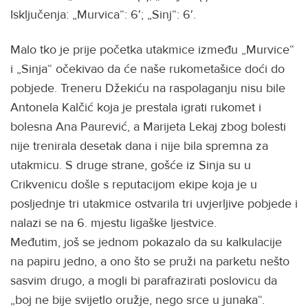
Isključenja: „Murvica“: 6′; „Sinj“: 6′.
Malo tko je prije početka utakmice između „Murvice“
i „Sinja“ očekivao da će naše rukometašice doći do
pobjede. Treneru Džekiću na raspolaganju nisu bile
Antonela Kalčić koja je prestala igrati rukomet i
bolesna Ana Paurević, a Marijeta Lekaj zbog bolesti
nije trenirala desetak dana i nije bila spremna za
utakmicu. S druge strane, gošće iz Sinja su u
Crikvenicu došle s reputacijom ekipe koja je u
posljednje tri utakmice ostvarila tri uvjerljive pobjede i
nalazi se na 6. mjestu ligaške ljestvice.
Međutim, još se jednom pokazalo da su kalkulacije
na papiru jedno, a ono što se pruži na parketu nešto
sasvim drugo, a mogli bi parafrazirati poslovicu da
„boj ne bije svijetlo oružje, nego srce u junaka“.