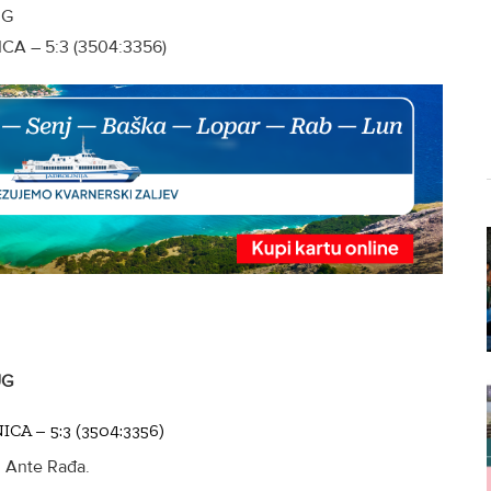
UG
CA – 5:3 (3504:3356)
UG
CA – 5:3 (3504:3356)
c: Ante Rađa.