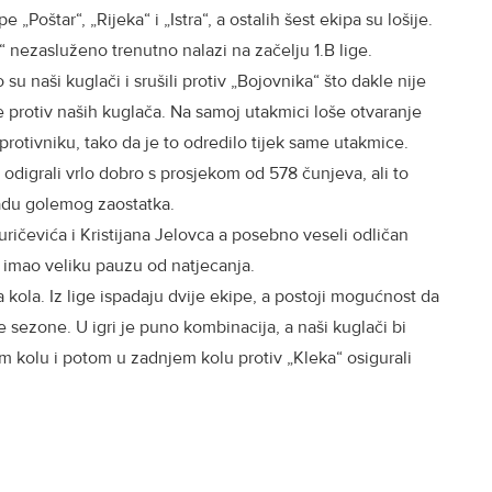
„Poštar“, „Rijeka“ i „Istra“, a ostalih šest ekipa su lošije.
 nezasluženo trenutno nalazi na začelju 1.B lige.
 su naši kuglači i srušili protiv „Bojovnika“ što dakle nije
te protiv naših kuglača. Na samoj utakmici loše otvaranje
protivniku, tako da je to odredilo tijek same utakmice.
 odigrali vrlo dobro s prosjekom od 578 čunjeva, ali to
nadu golemog zaostatka.
uričevića i Kristijana Jelovca a posebno veseli odličan
e imao veliku pauzu od natjecanja.
 kola. Iz lige ispadaju dvije ekipe, a postoji mogućnost da
e sezone. U igri je puno kombinacija, a naši kuglači bi
m kolu i potom u zadnjem kolu protiv „Kleka“ osigurali