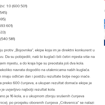
žić 1:0 (600:501)
:545)
595)
593:601)
533)
 (540:581)
ju protiv „Bojovnika“, ekipe koja im je direktni konkurent u
 Da su pobijedili, naši bi kuglači bili četiri mjesta više na
jem mjestu, a do kraja lige su preostala još dva kola.
 nekoliko navrata dogodilo na utakmicama naših kuglača.
ih imaju odličan dan i postižu rezultate bolje nego inače.
ila preko 600 čunjeva, a ukupan rezultat domaće ekipe je
e uvjerljivo najbolji rezultat kola.
no je 16 kola, a u ukupnom zbroju srušenih čunjeva
mice), po prosjeku oborenih čunjeva „Crikvenica“ se nalazi