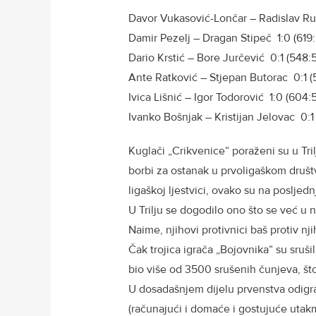
Davor Vukasović-Lončar – Radislav Ru
Damir Pezelj – Dragan Stipeč 1:0 (619
Dario Krstić – Bore Jurčević 0:1 (548:
Ante Ratković – Stjepan Butorac 0:1 (
Ivica Lišnić – Igor Todorović 1:0 (604:
Ivanko Bošnjak – Kristijan Jelovac 0:1
Kuglači „Crikvenice“ poraženi su u Tril
borbi za ostanak u prvoligaškom društvu.
ligaškoj ljestvici, ovako su na posljedn
U Trilju se dogodilo ono što se već u
Naime, njihovi protivnici baš protiv nj
Čak trojica igrača „Bojovnika“ su sruš
bio više od 3500 srušenih čunjeva, što j
U dosadašnjem dijelu prvenstva odigra
(računajući i domaće i gostujuće utak