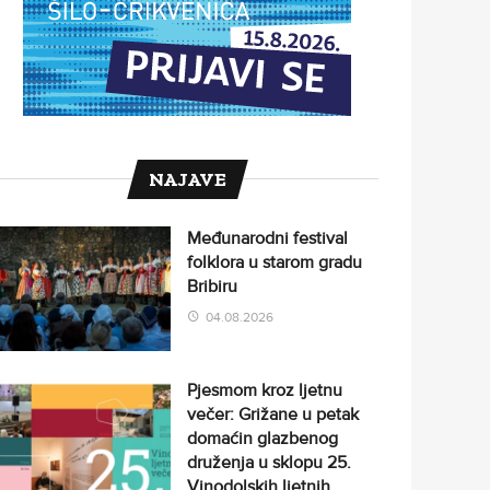
NAJAVE
Međunarodni festival
folklora u starom gradu
Bribiru
04.08.2026
Pjesmom kroz ljetnu
večer: Grižane u petak
domaćin glazbenog
druženja u sklopu 25.
Vinodolskih ljetnih