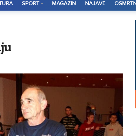
TURA
SPORT
MAGAZIN
NAJAVE
OSMRTN
lju