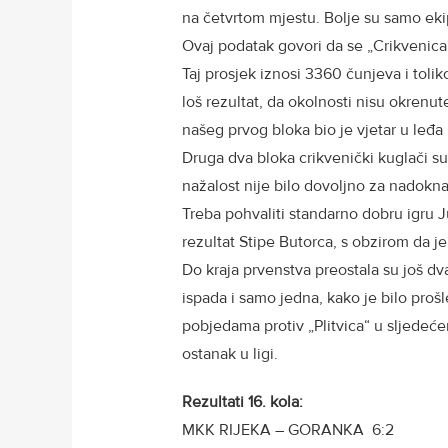
na četvrtom mjestu. Bolje su samo ekipe 
Ovaj podatak govori da se „Crikvenica“
Taj prosjek iznosi 3360 čunjeva i toliko
loš rezultat, da okolnosti nisu okrenu
našeg prvog bloka bio je vjetar u leđa 
Druga dva bloka crikvenički kuglači su
nažalost nije bilo dovoljno za nadok
Treba pohvaliti standarno dobru igru J
rezultat Stipe Butorca, s obzirom da j
Do kraja prvenstva preostala su još dva
ispada i samo jedna, kako je bilo prošl
pobjedama protiv „Plitvica“ u sljedeće
ostanak u ligi.
Rezultati 16. kola:
MKK RIJEKA – GORANKA 6:2