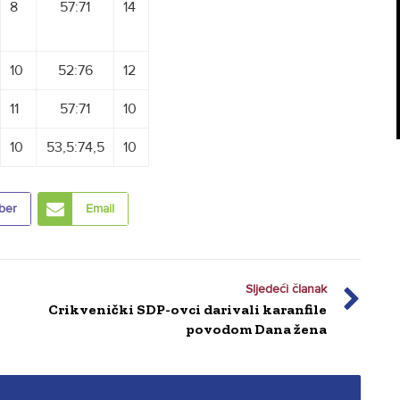
8
57:71
14
10
52:76
12
11
57:71
10
10
53,5:74,5
10
ber
Email
Sljedeći članak
Crikvenički SDP-ovci darivali karanfile
povodom Dana žena