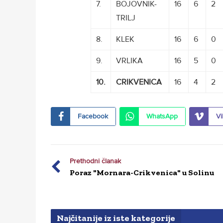
7.
BOJOVNIK-
16
6
2
TRILJ
8.
KLEK
16
6
0
9.
VRLIKA
16
5
0
10.
CRIKVENICA
16
4
2
Facebook
WhatsApp
Vi
Prethodni članak
Poraz "Mornara-Crikvenica" u Solinu
Najčitanije iz iste kategorije