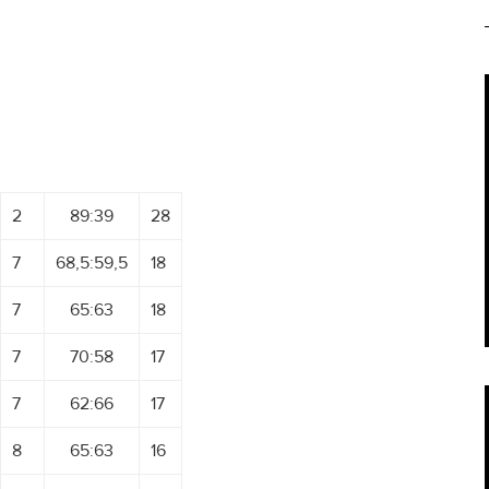
2
89:39
28
7
68,5:59,5
18
7
65:63
18
7
70:58
17
7
62:66
17
8
65:63
16