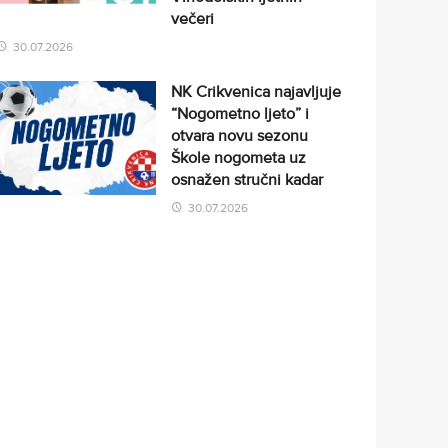
večeri
30.07.2026
NK Crikvenica najavljuje
“Nogometno ljeto” i
otvara novu sezonu
Škole nogometa uz
osnažen stručni kadar
30.07.2026