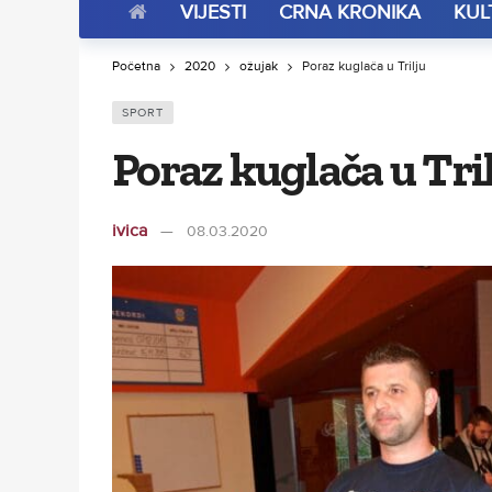
VIJESTI
CRNA KRONIKA
KUL
Početna
2020
ožujak
Poraz kuglača u Trilju
SPORT
Poraz kuglača u Tri
ivica
08.03.2020