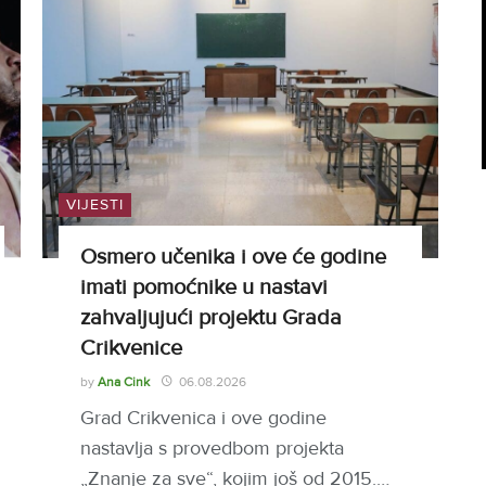
VIJESTI
Osmero učenika i ove će godine
imati pomoćnike u nastavi
zahvaljujući projektu Grada
Crikvenice
by
Ana Cink
06.08.2026
Grad Crikvenica i ove godine
nastavlja s provedbom projekta
„Znanje za sve“, kojim još od 2015.…