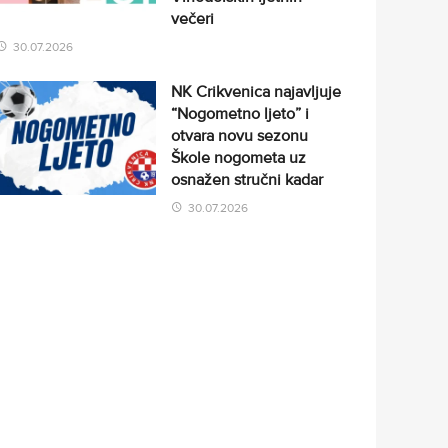
večeri
30.07.2026
NK Crikvenica najavljuje
“Nogometno ljeto” i
otvara novu sezonu
Škole nogometa uz
osnažen stručni kadar
30.07.2026