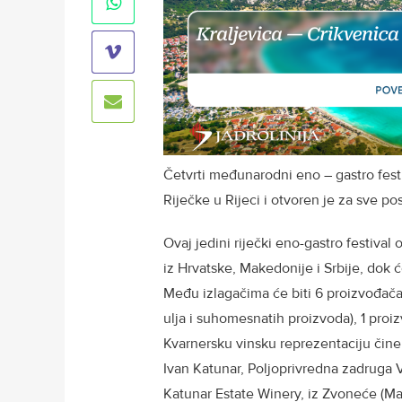
Četvrti međunarodni eno – gastro festi
Riječke u Rijeci i otvoren je za sve po
Ovaj jedini riječki eno-gastro festival
iz Hrvatske, Makedonije i Srbije, dok 
Među izlagačima će biti 6 proizvođača 
ulja i suhomesnatih proizvoda), 1 proi
Kvarnersku vinsku reprezentaciju čine
Ivan Katunar, Poljoprivredna zadruga V
Katunar Estate Winery, iz Zvoneće (Ma