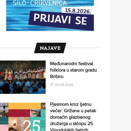
NAJAVE
Međunarodni festival
folklora u starom gradu
Bribiru
04.08.2026
Pjesmom kroz ljetnu
večer: Grižane u petak
domaćin glazbenog
druženja u sklopu 25.
Vinodolskih ljetnih