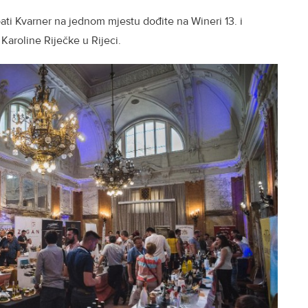
opipati Kvarner na jednom mjestu dođite na Wineri 13. i
Karoline Riječke u Rijeci.