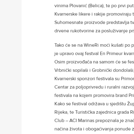
vinima Plovanić (Belica), te po prvi put
Kvarnerske likere i rakije promoviraju 
Suhomesnate proizvode predstavlja tvrt
drvene rukotvorine za posluživanje pr
Tako će se na WineRi moći kušati po p
je upravo ovaj festval En Primeur kvar
Osim proizvođača na samom će se fest
Vrbnički sopilaši i Grobnički dondolaši
Kvarnerski sponzori festivala su Primo
Centar za poljoprivredu i ruralni razv
festivala na kojem promovira brand P
Kako se festival održava u sjedištu Žu
Rijeka, te Turistička zajednica grada R
Club – ACI Marinas prepoznala je zna
načina života i obogaćivanja ponude z