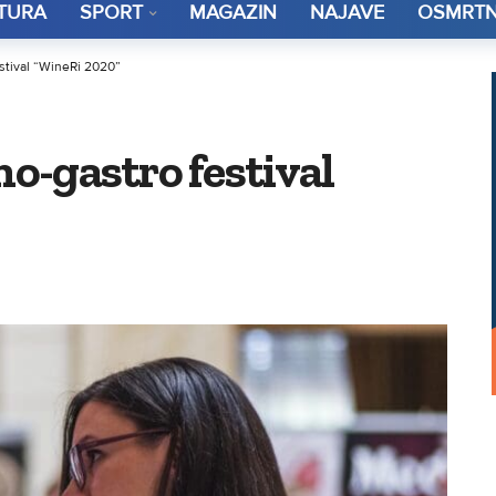
TURA
SPORT
MAGAZIN
NAJAVE
OSMRTN
estival “WineRi 2020”
no-gastro festival