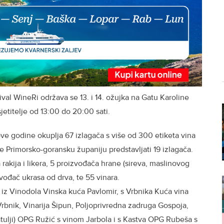
val WineRi održava se 13. i 14. ožujka na Gatu Karoline
sjetitelje od 13:00 do 20:00 sati.
 ove godine okuplja 67 izlagača s više od 300 etiketa vina
će Primorsko-goransku županiju predstavljati 19 izlagača.
rakija i likera, 5 proizvođača hrane (sireva, maslinovog
zvođač ukrasa od drva, te 55 vinara.
 iz Vinodola Vinska kuća Pavlomir, s Vrbnika Kuća vina
rbnik, Vinarija Šipun, Poljoprivredna zadruga Gospoja,
tulji) OPG Ružić s vinom Jarbola i s Kastva OPG Rubeša s