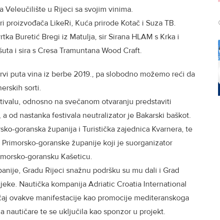
a Veleučilište u Rijeci sa svojim vinima.
tri proizvođača LikeRi, Kuća prirode Kotač i Suza TB.
ka Buretić Bregi iz Matulja, sir Sirana HLAM s Krka i
šuta i sira s Cresa Tramuntana Wood Craft.
rvi puta vina iz berbe 2019., pa slobodno možemo reći da
nerskih sorti.
ivalu, odnosno na svečanom otvaranju predstaviti
, a od nastanka festivala neutralizator je Bakarski baškot.
rsko-goranska županija i Turistička zajednica Kvarnera, te
oj Primorsko-goranske županije koji je suorganizator
rimorsko-goransku Kašeticu.
panije, Gradu Rijeci snažnu podršku su mu dali i Grad
ijeke. Nautička kompanija Adriatic Croatia International
čaj ovakve manifestacije kao promocije mediteranskoga
a nautičare te se uključila kao sponzor u projekt.