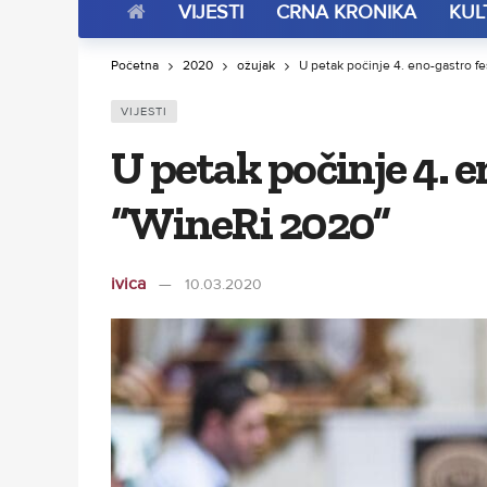
VIJESTI
CRNA KRONIKA
KUL
Početna
2020
ožujak
U petak počinje 4. eno-gastro f
VIJESTI
U petak počinje 4. e
“WineRi 2020”
ivica
10.03.2020