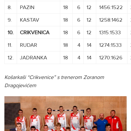
8.
PAZIN
18
6
12
1456:1522
9.
KASTAV
18
6
12
1258:1462
10.
CRIKVENICA
18
6
12
1315:1533
11.
RUDAR
18
4
14
1274:1533
12.
JADRANKA
18
4
14
1270:1626
Košarkaši “Crikvenice” s trenerom Zoranom
Dragojevićem