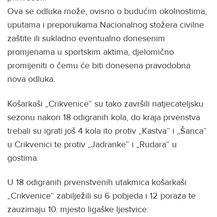
Ova se odluka može, ovisno o budućim okolnostima,
uputama i preporukama Nacionalnog stožera civilne
zaštite ili sukladno eventualno donesenim
promjenama u sportskim aktima, djelomično
promijeniti o čemu će biti donesena pravodobna
nova odluka.
Košarkaši „Crikvenice“ su tako završili natjecateljsku
sezonu nakon 18 odigranih kola, do kraja prvenstva
trebali su igrati još 4 kola ito protiv „Kastva“ i „Šanca“
u Crikvenici te protiv „Jadranke“ i „Rudara“ u
gostima.
U 18 odigranih prvenstvenih utakmica košarkaši
„Crikvenice“ zabilježili su 6 pobjeda i 12 poraza te
zauzimaju 10. mjesto ligaške ljestvice: