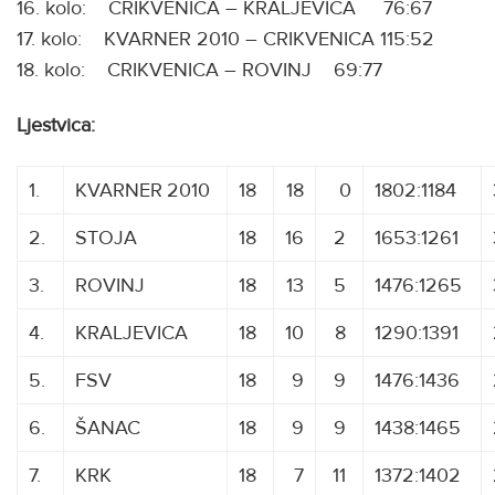
16. kolo: CRIKVENICA – KRALJEVICA 76:67
17. kolo: KVARNER 2010 – CRIKVENICA 115:52
18. kolo: CRIKVENICA – ROVINJ 69:77
Ljestvica:
1.
KVARNER
.
2010
18
18
0
1802:1184
2.
STOJA
18
16
2
1653:1261
3.
ROVINJ
18
13
5
1476:1265
4.
KRALJEVICA
18
10
8
1290:1391
5.
FSV
18
9
9
1476:1436
6.
ŠANAC
18
9
9
1438:1465
7.
KRK
18
7
11
1372:1402