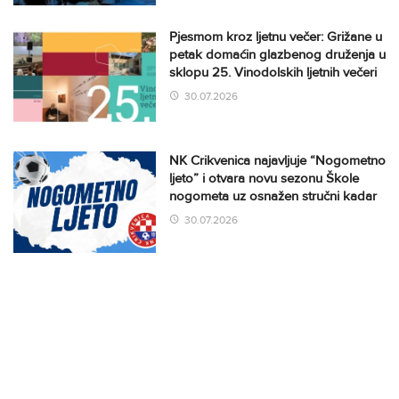
Pjesmom kroz ljetnu večer: Grižane u
petak domaćin glazbenog druženja u
sklopu 25. Vinodolskih ljetnih večeri
30.07.2026
NK Crikvenica najavljuje “Nogometno
ljeto” i otvara novu sezonu Škole
nogometa uz osnažen stručni kadar
30.07.2026