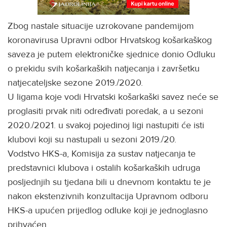
Zbog nastale situacije uzrokovane pandemijom
koronavirusa Upravni odbor Hrvatskog košarkaškog
saveza je putem elektroničke sjednice donio Odluku
o prekidu svih košarkaških natjecanja i završetku
natjecateljske sezone 2019./2020.
U ligama koje vodi Hrvatski košarkaški savez neće se
proglasiti prvak niti određivati poredak, a u sezoni
2020./2021. u svakoj pojedinoj ligi nastupiti će isti
klubovi koji su nastupali u sezoni 2019./20.
Vodstvo HKS-a, Komisija za sustav natjecanja te
predstavnici klubova i ostalih košarkaških udruga
posljednjih su tjedana bili u dnevnom kontaktu te je
nakon ekstenzivnih konzultacija Upravnom odboru
HKS-a upućen prijedlog odluke koji je jednoglasno
prihvaćen.