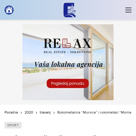
Početna
2020
travanj
Rukometašice “Murvice” i rukometaši “Mornara-Cr
SPORT