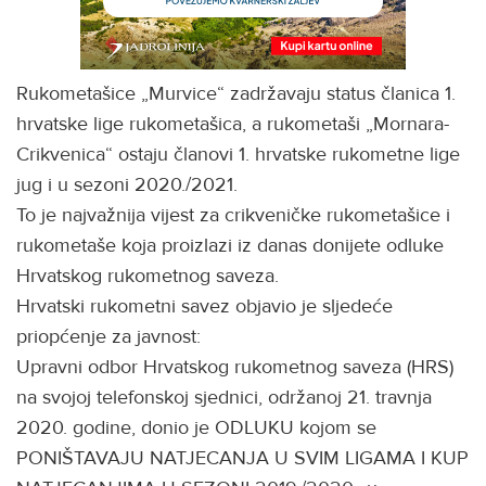
Rukometašice „Murvice“ zadržavaju status članica 1.
hrvatske lige rukometašica, a rukometaši „Mornara-
Crikvenica“ ostaju članovi 1. hrvatske rukometne lige
jug i u sezoni 2020./2021.
To je najvažnija vijest za crikveničke rukometašice i
rukometaše koja proizlazi iz danas donijete odluke
Hrvatskog rukometnog saveza.
Hrvatski rukometni savez objavio je sljedeće
priopćenje za javnost:
Upravni odbor Hrvatskog rukometnog saveza (HRS)
na svojoj telefonskoj sjednici, održanoj 21. travnja
2020. godine, donio je ODLUKU kojom se
PONIŠTAVAJU NATJECANJA U SVIM LIGAMA I KUP