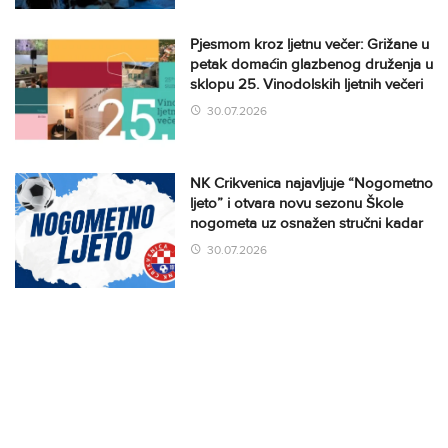
Pjesmom kroz ljetnu večer: Grižane u
petak domaćin glazbenog druženja u
sklopu 25. Vinodolskih ljetnih večeri
30.07.2026
NK Crikvenica najavljuje “Nogometno
ljeto” i otvara novu sezonu Škole
nogometa uz osnažen stručni kadar
30.07.2026