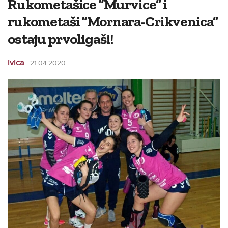
Rukometašice “Murvice” i
rukometaši “Mornara-Crikvenica”
ostaju prvoligaši!
ivica
21.04.2020