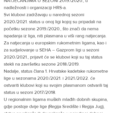
NATJECANJIMA U SEZONI 2019./2020., u
nadležnosti i organizaciji HRS-a.
Svi klubovi zadržavaju u narednoj sezoni
2020./2021. status u onoj ligi kojoj su pripadali na
početku sezone 2019./2020., što znači da nema
ispadanja iz liga, niti plasmana u viši rang natjecanja.
Za natjecanja u europskim rukometnim ligama, kao i
za sudjelovanje u SEHA – Gazprom ligi u sezoni
2020./2021., prijavit će se klubovi koji su taj status
stekli na završetku sezone 2018./2019.
Nadalje, status člana 1. Hrvatske kadetske rukometne
lige u sezonama 2020./2021. i 2021./2022. će
ostvariti klubovi koji su svojim plasmanom ostvarili taj
status u sezoni 2017./2018.
U regionalnim ligama muških mlađih dobnih skupina,
gdje postoje dvije lige (Regija Središte i Regija Jug),