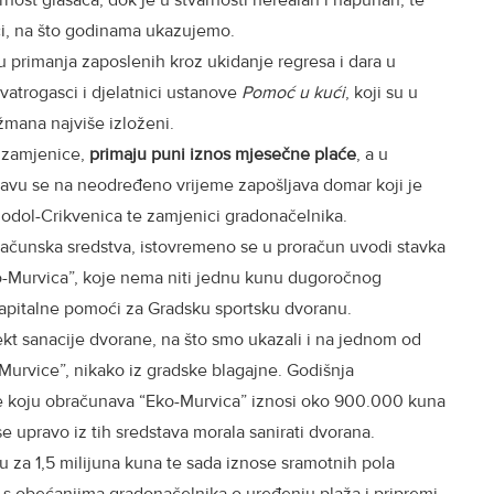
nost glasača, dok je u stvarnosti nerealan i napuhan, te
aci, na što godinama ukazujemo.
u primanja zaposlenih kroz ukidanje regresa i dara u
 vatrogasci i djelatnici ustanove
Pomoć u kući
, koji su u
žmana najviše izloženi.
 zamjenice,
primaju puni iznos mjesečne plaće
, a u
ravu se na neodređeno vrijeme zapošljava domar koji je
odol-Crikvenica te zamjenici gradonačelnika.
računska sredstva, istovremeno se u proračun uvodi stavka
Murvica”, koje nema niti jednu kunu dugoročnog
apitalne pomoći za Gradsku sportsku dvoranu.
kt sanacije dvorane, na što smo ukazali i na jednom od
o-Murvice”, nikako iz gradske blagajne. Godišnja
e koju obračunava “Eko-Murvica” iznosi oko 900.000 kuna
 se upravo iz tih sredstava morala sanirati dvorana.
u za 1,5 milijuna kuna te sada iznose sramotnih pola