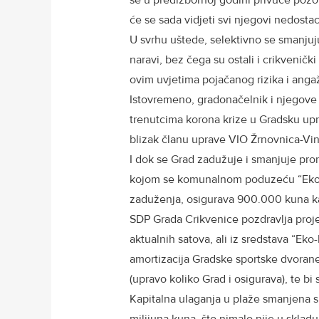
se u predizbornoj godini privuče pozor
će se sada vidjeti svi njegovi nedost
U svrhu uštede, selektivno se smanjuj
naravi, bez čega su ostali i crikvenički
ovim uvjetima pojačanog rizika i anga
Istovremeno, gradonačelnik i njegove
trenutcima korona krize u Gradsku up
blizak članu uprave VIO Žrnovnica-Vin
I dok se Grad zadužuje i smanjuje pro
kojom se komunalnom poduzeću “Eko-
zaduženja, osigurava 900.000 kuna k
SDP Grada Crikvenice pozdravlja proje
aktualnih satova, ali iz sredstava “Ek
amortizacija Gradske sportske dvoran
(upravo koliko Grad i osigurava), te bi
Kapitalna ulaganja u plaže smanjena s