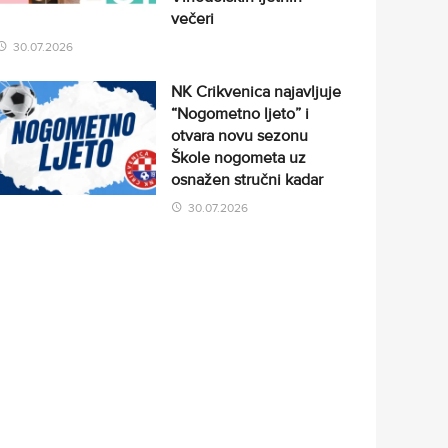
večeri
30.07.2026
NK Crikvenica najavljuje
“Nogometno ljeto” i
otvara novu sezonu
Škole nogometa uz
osnažen stručni kadar
30.07.2026