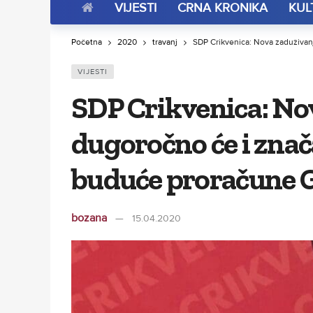
VIJESTI
CRNA KRONIKA
KUL
Početna
2020
travanj
SDP Crikvenica: Nova zaduživan
VIJESTI
SDP Crikvenica: No
dugoročno će i znač
buduće proračune 
bozana
15.04.2020