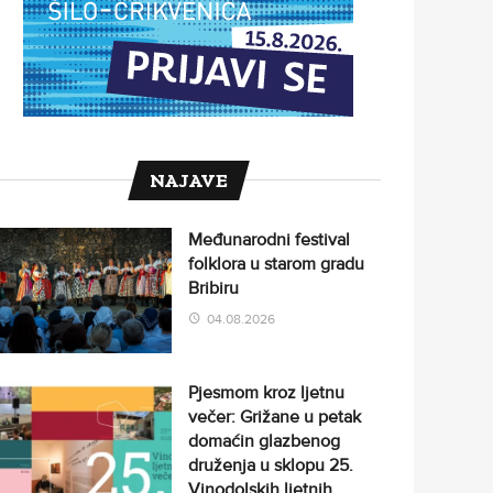
NAJAVE
Međunarodni festival
folklora u starom gradu
Bribiru
04.08.2026
Pjesmom kroz ljetnu
večer: Grižane u petak
domaćin glazbenog
druženja u sklopu 25.
Vinodolskih ljetnih