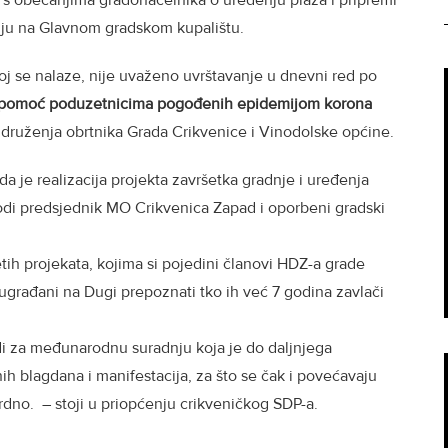
u s obećanjima gradonačelnika o uređenju plaža i pripremi
iju na Glavnom gradskom kupalištu.
ojoj se nalaze, nije uvaženo uvrštavanje u dnevni red po
 pomoć poduzetnicima pogođenih epidemijom korona
 Udruženja obrtnika Grada Crikvenice i Vinodolske općine.
da je realizacija projekta završetka gradnje i uređenja
vodi predsjednik MO Crikvenica Zapad i oporbeni gradski
tih projekata, kojima si pojedini članovi HDZ-a grade
građani na Dugi prepoznati tko ih već 7 godina zavlači
di za međunarodnu suradnju koja je do daljnjega
h blagdana i manifestacija, za što se čak i povećavaju
rdno. – stoji u priopćenju crikveničkog SDP-a.