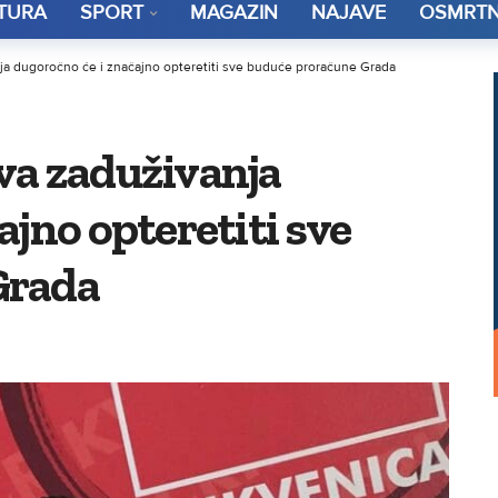
TURA
SPORT
MAGAZIN
NAJAVE
OSMRTN
ja dugoročno će i značajno opteretiti sve buduće proračune Grada
va zaduživanja
ajno opteretiti sve
Grada