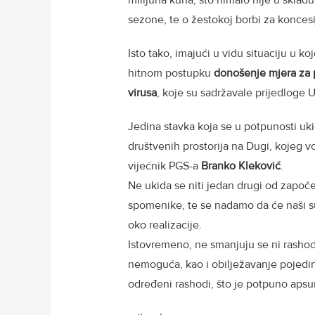
milijuna kuna, što nimalo nije u sklad
sezone, te o žestokoj borbi za konces
Isto tako, imajući u vidu situaciju u k
hitnom postupku
donošenje mjera za
virusa
, koje su sadržavale prijedloge
Jedina stavka koja se u potpunosti uki
društvenih prostorija na Dugi, kojeg 
vijećnik PGS-a
Branko Kleković
.
Ne ukida se niti jedan drugi od započe
spomenike, te se nadamo da će naši su
oko realizacije.
Istovremeno, ne smanjuju se ni rasho
nemoguća, kao i obilježavanje pojedini
određeni rashodi, što je potpuno apsu