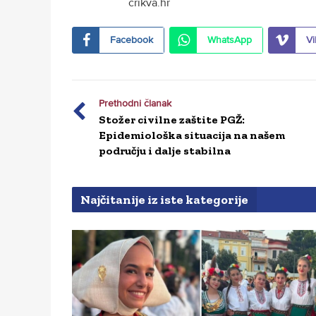
crikva.hr
Facebook
WhatsApp
Vi
Prethodni članak
Stožer civilne zaštite PGŽ:
Epidemiološka situacija na našem
području i dalje stabilna
Najčitanije iz iste kategorije