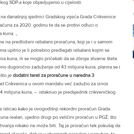
kog SDP-a koje objavljujemo u cijelosti:
o na današnjoj sjednici Gradskog vijeća Grada Crikvenice
ačuna za 2020. godinu te da se protivi odluci o
a kuna. „
e na predloženi rebalans proračuna, koji je i u samom
ima upitno je li potrebno predlagati rebalans kojim se
una kuna, ili se moglo pričekati da se zbroje stvarne štete
eno dugoročno zaduženje od 43 milijuna kuna, planira se i
 što je
dodatni teret za proračune u naredna 3
rad Crikvenica u ovom mandatu već zadužio za iznos
 milijuna kuna, – istaknuo je predsjednik crikveničkog
e isticao kako je ovogodišnji rekordni proračun Grada
una realan, ujedno drugi po veličini proračun u PGŽ, što
vanja nikako ne može biti. Taj je proračun tek pokušaj da