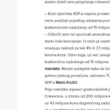
putem dobili smo priopćenje crikvenič
– Klub vijećnika SDP-a najavio je kak
neće podržati prijedlog rebalansa pror
kratkoročnom zaduženju od 15 milijun
– Odlučili smo ne upućivati amandman
startu loše koncipiran. U ovim je uvjet
smanjuju rashodi za tek 4% ili 7,7 milij
korona krize. Osim toga, uz već usvoj
kratkoročno zaduženje od 15 milijuna,
mandata.
Moram podsjetiti kako se G
gotovo jednog proračuna, odnosno 71,4
SDP-a
Mario
Kružić
.
Prije nekoliko mjeseci gradonačelnik j
Crikvenice, u iznosu od 200 milijuna k
uz 43 milijuna kuna dugoročnog zaduži