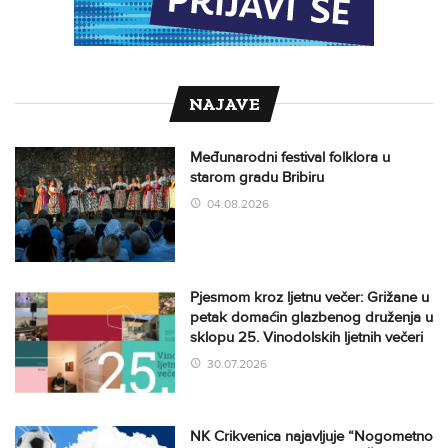
NAJAVE
Međunarodni festival folklora u
starom gradu Bribiru
04.08.2026
Pjesmom kroz ljetnu večer: Grižane u
petak domaćin glazbenog druženja u
sklopu 25. Vinodolskih ljetnih večeri
30.07.2026
NK Crikvenica najavljuje “Nogometno