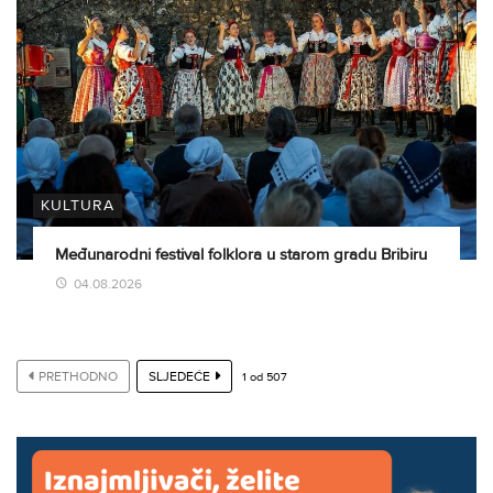
KULTURA
Međunarodni festival folklora u starom gradu Bribiru
04.08.2026
PRETHODNO
SLJEDEĆE
1
od
507