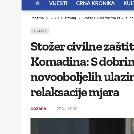
VIJESTI
CRNA KRONIKA
KUL
Početna
2020
travanj
Stožer civilne zaštite PGŽ, župa
VIJESTI
Stožer civilne zašti
Komadina: S dobrim
novooboljelih ulazi
relaksacije mjera
bozana
27.04.2020