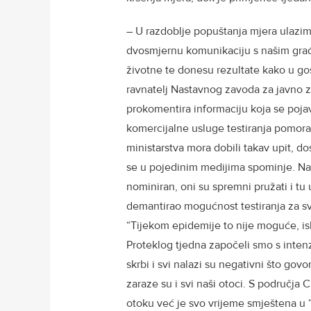
– U razdoblje popuštanja mjera ulazim
dvosmjernu komunikaciju s našim građ
životne te donesu rezultate kako u g
ravnatelj Nastavnog zavoda za javno 
prokomentira informaciju koja se poja
komercijalne usluge testiranja pomora
ministarstva mora dobili takav upit, dost
se u pojedinim medijima spominje. Nagl
nominiran, oni su spremni pružati i tu
demantirao mogućnost testiranja za s
“Tijekom epidemije to nije moguće, is
Proteklog tjedna započeli smo s inten
skrbi i svi nalazi su negativni što gov
zaraze su i svi naši otoci. S područja
otoku već je svo vrijeme smještena u “