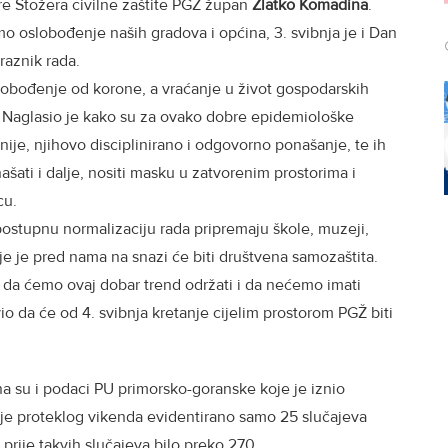
re Stožera civilne zaštite PGŽ župan
Zlatko Komadina
.
mo oslobođenje naših gradova i općina, 3. svibnja je i Dan
raznik rada.
lobođenje od korone, a vraćanje u život gospodarskih
a.” Naglasio je kako su za ovako dobre epidemiološke
nije, njihovo disciplinirano i odgovorno ponašanje, te ih
ašati i dalje, nositi masku u zatvorenim prostorima i
cu.
postupnu normalizaciju rada pripremaju škole, muzeji,
 je pred nama na snazi će biti društvena samozaštita.
 da ćemo ovaj dobar trend održati i da nećemo imati
io da će od 4. svibnja kretanje cijelim prostorom PGŽ biti
 su i podaci PU primorsko-goranske koje je iznio
 je proteklog vikenda evidentirano samo 25 slučajeva
 prije takvih slučajeva bilo preko 270.