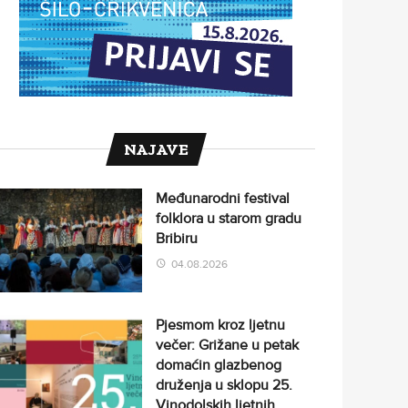
NAJAVE
Međunarodni festival
folklora u starom gradu
Bribiru
04.08.2026
Pjesmom kroz ljetnu
večer: Grižane u petak
domaćin glazbenog
druženja u sklopu 25.
Vinodolskih ljetnih