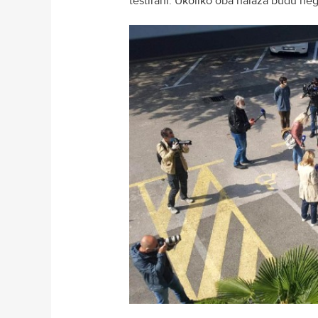
testirani. Ukoliko oba nalaza budu neg