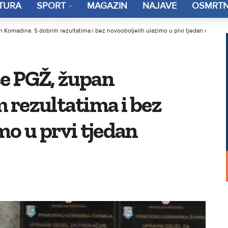
TURA
SPORT
MAGAZIN
NAJAVE
OSMRTN
n Komadina: S dobrim rezultatima i bez novooboljelih ulazimo u prvi tjedan relaksac
te PGŽ, župan
 rezultatima i bez
mo u prvi tjedan