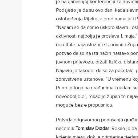
je na današnjoj konferenciji za novina
Podsjetio je da su ovo dani kada slavi
oslobođenja Rijeke, a pred nama je i P
“Nadam se da ćemo uskoro slaviti i os
aktivnosti najbolja je proslava 1. maj
rezultate najzaslužniji stanovnici Župa
pozvao da se na isti način nastave pon
javnom prijevozu, držati fizičku distan
Najavio je također da se za početak i 
zdravstvene ustanove. “U vremenu koje
Puno je toga na građanima i nadam se
novooboljele”, rekao je župan te najav
moguće bez e propusnica.
Potvrda odgovornog ponašanja građana
načelnik
Tomislav Dizdar
. Rekao je da
kršenja mjera, dok je primjerice tjedan