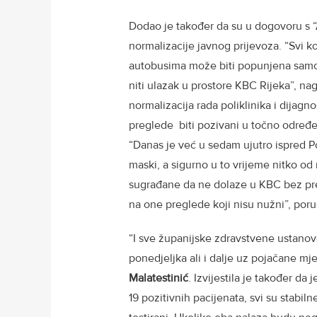
Dodao je također da su u dogovoru s “
normalizacije javnog prijevoza. “Svi ko
autobusima može biti popunjena samo 
niti ulazak u prostore KBC Rijeka”, nag
normalizacija rada poliklinika i dijagn
preglede biti pozivani u točno određen
“Danas je već u sedam ujutro ispred Pol
maski, a sigurno u to vrijeme nitko od
sugrađane da ne dolaze u KBC bez pret
na one preglede koji nisu nužni”, poruč
“I sve županijske zdravstvene ustanov
ponedjeljka ali i dalje uz pojačane mj
Malatestinić
. Izvijestila je također da
19 pozitivnih pacijenata, svi su stabiln