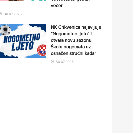
večeri
30.07.2026
NK Crikvenica najavljuje
“Nogometno ljeto” i
otvara novu sezonu
Škole nogometa uz
osnažen stručni kadar
30.07.2026