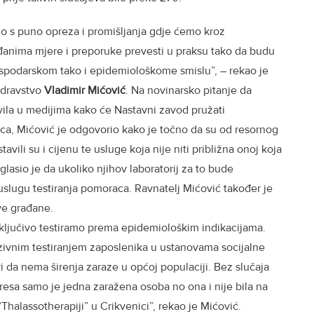
o s puno opreza i promišljanja gdje ćemo kroz
anima mjere i preporuke prevesti u praksu tako da budu
ospodarskom tako i epidemiološkome smislu”, – rekao je
zdravstvo
Vladimir Mićović
. Na novinarsko pitanje da
vila u medijima kako će Nastavni zavod pružati
ca, Mićović je odgovorio kako je točno da su od resornog
avili su i cijenu te usluge koja nije niti približna onoj koja
asio je da ukoliko njihov laboratorij za to bude
 uslugu testiranja pomoraca. Ravnatelj Mićović također je
ve građane.
ključivo testiramo prema epidemiološkim indikacijama.
zivnim testiranjem zaposlenika u ustanovama socijalne
ori da nema širenja zaraze u općoj populaciji. Bez slučaja
 Cresa samo je jedna zaražena osoba no ona i nije bila na
Thalassotherapiji” u Crikvenici”, rekao je Mićović.