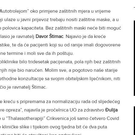
Autotrolejom” oko primjene zaštitnih mjera u vrijeme
ji ulaze u javni prijevoz trebaju nositi zaštitne maske, a u
polovica kapaciteta. Bez zaštitnih maski neće biti moguć
lasio je ravnatelj
Davor Štimac
. Najavio je da kreće
ostike, te da će pacijenti koji su od ranije imali dogovorene
e termine i moli sve da ih poštuju.
iklinike bilo tridesetak pacijenata, pola njih bez zaštitnih
 njih nije bio naručen. Molim sve, a pogotovo naše starije
hodne konzultacije sa svojim obiteljskim liječnikom, niti
io je ravnatelj Štimac.
e kreću s pripremama za normalizaciju rada od slijedećeg
ere opreza”, najavila je pročelnica UO za zdravstvo
Đulija
 je u “Thalassotherapiji” Crikvenica još samo četvero Covid
e kliničke slike i tijekom ovog tjedna bit će dva puta