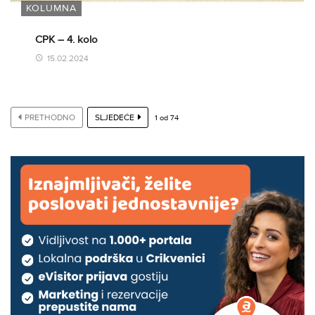
KOLUMNA
CPK – 4. kolo
15.02.2024
PRETHODNO
SLJEDEĆE
1
od
74