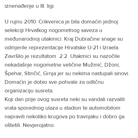
iznenađenje u III. ligi.
U rujnu 2010. Crikvenica je bila domaćin jednoj
selekciji Hrvatkog nogometnog saveza u
međunarodnoj utakmici. Kraj Dubračine snage su
odmjerile reprezentacije Hrvatske U-21 i Izraela.
Završilo je rezultatom 2:2. Utakmici su nazočile
nekadašnje nogometne veličine Mužinić, Džoni,
Špehar, Stinčić, Grnja jer su nekima nastupali sinovi.
Domaćin je dobio sve pohvale za odličnu
organizaciju susreta.
Koji dan prije ovog susreta neki su vandali razvalili
vrata sporednog ulaza u stadion te automobilom
napravili nekoliko krugova po travnjaku i dobro ga
oštetili. Nevjerojatno.