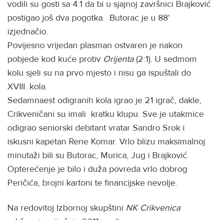
vodili su gosti sa 4:1 da bi u sjajnoj završnici Brajković
postigao još dva pogotka. Butorac je u 88′
izjednačio.
Povijesno vrijedan plasman ostvaren je nakon
pobjede kod kuće protiv
Orijenta
(2:1). U sedmom
kolu sjeli su na prvo mjesto i nisu ga ispuštali do
XVIII. kola.
Sedamnaest odigranih kola igrao je 21 igrač, dakle,
Crikveničani su imali kratku klupu. Sve je utakmice
odigrao seniorski debitant vratar Sandro Srok i
iskusni kapetan Rene Komar. Vrlo blizu maksimalnoj
minutaži bili su Butorac, Murica, Jug i Brajković.
Opterećenje je bilo i duža povreda vrlo dobrog
Peričića, brojni kartoni te financijske nevolje.
Na redovitoj Izbornoj skupštini
NK Crikvenica