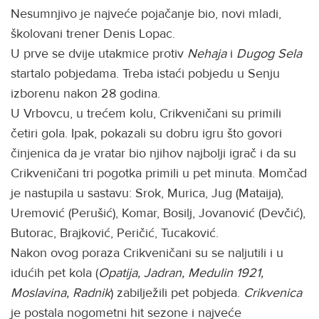
Nesumnjivo je najveće pojačanje bio, novi mladi,
školovani trener Denis Lopac.
U prve se dvije utakmice protiv
Nehaja
i
Dugog Sela
startalo pobjedama. Treba istaći pobjedu u Senju
izborenu nakon 28 godina.
U Vrbovcu, u trećem kolu, Crikveničani su primili
četiri gola. Ipak, pokazali su dobru igru što govori
činjenica da je vratar bio njihov najbolji igrač i da su
Crikveničani tri pogotka primili u pet minuta. Momčad
je nastupila u sastavu: Srok, Murica, Jug (Mataija),
Uremović (Perušić), Komar, Bosilj, Jovanović (Devčić),
Butorac, Brajković, Peričić, Tucaković.
Nakon ovog poraza Crikveničani su se naljutili i u
idućih pet kola (
Opatija, Jadran, Medulin 1921,
Moslavina, Radnik
) zabilježili pet pobjeda.
Crikvenica
je postala nogometni hit sezone i najveće