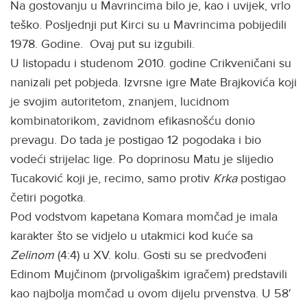
Na gostovanju u Mavrincima bilo je, kao i uvijek, vrlo
teško. Posljednji put Kirci su u Mavrincima pobijedili
1978. Godine. Ovaj put su izgubili.
U listopadu i studenom 2010. godine Crikveničani su
nanizali pet pobjeda. Izvrsne igre Mate Brajkovića koji
je svojim autoritetom, znanjem, lucidnom
kombinatorikom, zavidnom efikasnošću donio
prevagu. Do tada je postigao 12 pogodaka i bio
vodeći strijelac lige. Po doprinosu Matu je slijedio
Tucaković koji je, recimo, samo protiv
Krka
postigao
četiri pogotka.
Pod vodstvom kapetana Komara momčad je imala
karakter što se vidjelo u utakmici kod kuće sa
Zelinom
(4:4) u XV. kolu. Gosti su se predvođeni
Edinom Mujčinom (prvoligaškim igračem) predstavili
kao najbolja momčad u ovom dijelu prvenstva. U 58′