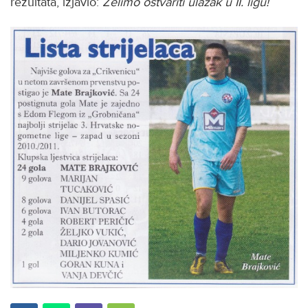
rezultata, izjavio:
Želimo ostvariti
ulazak u II. ligu!