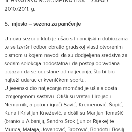
III. HRVATSKA NOGOMETNA LIGA – ZAPAD
2010./2011. g.
5. mjesto – sezona za pamćenje
U novu sezonu klub je ušao s financijskim dubiozama
te se Izvršni odbor obratio gradskoj vlasti otvorenim
pismom u kojem navodi da su dodijeljena sredstva za
sedam selekcija nedostatna i da postoji opravdana
bojazan da se odustane od natjecanja, što bi bio
najteži udarac crikveničkom sportu.
U jesenski dio natjecanja momčad je ušla s dosta
izmijenjenom sastavu. Otišli su vratari Hreljac i
Nemarnik, a potom igrači Savić, Kremenović, Šopić,
Kuna i Kristijan Knežević, a došli su Marijan Tomašić
(branio u Albaniji), Sandro Srok (junior Rijeke) te
Murica, Mataija, Jovanović, Brozović, Behđeti i Bosilj.