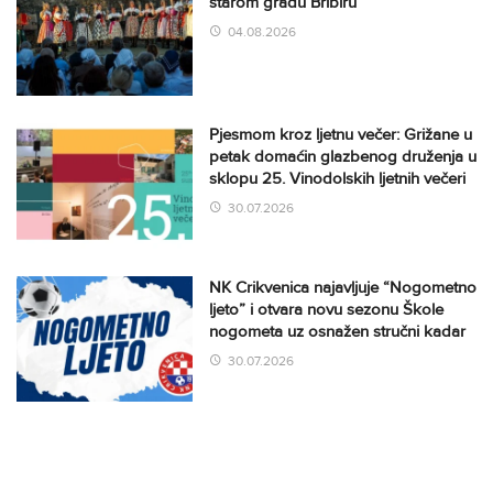
starom gradu Bribiru
04.08.2026
Pjesmom kroz ljetnu večer: Grižane u
petak domaćin glazbenog druženja u
sklopu 25. Vinodolskih ljetnih večeri
30.07.2026
NK Crikvenica najavljuje “Nogometno
ljeto” i otvara novu sezonu Škole
nogometa uz osnažen stručni kadar
30.07.2026