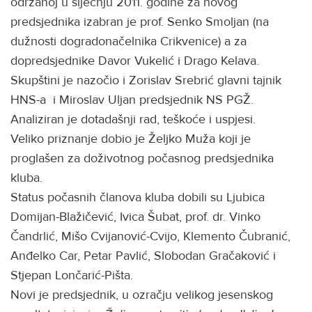
održanoj u siječnju 2011. godine za novog
predsjednika izabran je prof. Senko Smoljan (na
dužnosti dogradonačelnika Crikvenice) a za
dopredsjednike Davor Vukelić i Drago Kelava.
Skupštini je nazočio i Zorislav Srebrić glavni tajnik
HNS-a i Miroslav Uljan predsjednik NS PGŽ.
Analiziran je dotadašnji rad, teškoće i uspjesi.
Veliko priznanje dobio je Željko Muža koji je
proglašen za doživotnog počasnog predsjednika
kluba.
Status počasnih članova kluba dobili su Ljubica
Domijan-Blažičević, Ivica Šubat, prof. dr. Vinko
Čandrlić, Mišo Cvijanović-Cvijo, Klemento Čubranić,
Anđelko Car, Petar Pavlić, Slobodan Gračaković i
Stjepan Lončarić-Pišta.
Novi je predsjednik, u ozračju velikog jesenskog