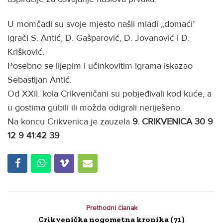
U momčadi su svoje mjesto našli mladi „domaći“
igrači S. Antić, D. Gašparović, D. Jovanović i D.
Krišković.
Posebno se lijepim i učinkovitim igrama iskazao
Sebastijan Antić.
Od XXII. kola Crikveničani su pobjeđivali kod kuće, a
u gostima gubili ili možda odigrali neriješeno.
Na koncu Crikvenica je zauzela
9. CRIKVENICA 30 9
12 9 41:42 39
Prethodni članak
Crikvenička nogometna kronika (71)