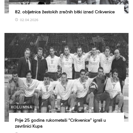
82. obljetnica žestokih zračnih bitki iznad Crikvenice
02.04.2026
KOLUMNA
Prije 25 godina rukometaši “Crikvenice” igrali u
završnici Kupa