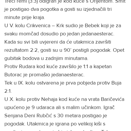
Treći remi (3:3) odigran je kod kuće s Orijentom. Šmit
je postigao dva pogotka a gosti su izjednačili tri
minute prije kraja.
U V. kolu Crikvenica – Krk sudio je Bebek koji je za
svaku momčad dosudio po jedan jedanaesterac.
Kada su svi bili uvjereni da će utakmica završiti
rezultatom 2:2, gosti su u 90’ postigli pogodak. Opet
gubitak bodova u zadnjim minutama.
Protiv Rudara kod kuće završilo je 1:1 a kapetan
Butorac je promašio jedanaesterac.
Tek u IX. kolu ostvarena je prva pobjeda protiv Buja
2:1.
U X. kolu protiv Nehaja kod kuće na vrata Baričevića
upućeno je 9 udaraca ali s malim učinkom. Igrač
Senjana Deni Rubčić s 30 metara postigao je
pogodak. Utakmica je igrana po velikoj kiši s