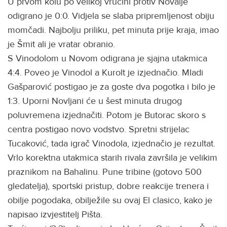
U prvom kolu po velikoj vrućini protiv Novalje
odigrano je 0:0. Vidjela se slaba pripremljenost obiju
momčadi. Najbolju priliku, pet minuta prije kraja, imao
je Šmit ali je vratar obranio.
S Vinodolom u Novom odigrana je sjajna utakmica
4:4. Poveo je Vinodol a Kurolt je izjednačio. Mladi
Gašparović postigao je za goste dva pogotka i bilo je
1:3. Uporni Novljani će u šest minuta drugog
poluvremena izjednačiti. Potom je Butorac skoro s
centra postigao novo vodstvo. Spretni strijelac
Tucaković, tada igrač Vinodola, izjednačio je rezultat.
Vrlo korektna utakmica starih rivala završila je velikim
praznikom na Bahalinu. Pune tribine (gotovo 500
gledatelja), sportski pristup, dobre reakcije trenera i
obilje pogodaka, obilježile su ovaj El clasico, kako je
napisao izvjestitelj Pišta.