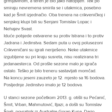
grmljavinom, a teren je bio jako natopljen. Tek po
smiraju nevremena smirila se i utakmica, posebno
kad je Šmit izjednačio. Oba trenera na crikveničkoj i
senjskoj klupi bili su Senjani Tomislav Lopac i
Nehajev Svast.
Iduće pobjede ostvarene su protiv Istrana i to protiv
Jadrana i Jedinstva. Sedam puta u ovoj polusezoni
Crikveničani su igrali neriješeno. Neke utakmice
izgubljene su pri kraju susreta, nisu realizirana tri
jedanaesterca. Od prošle sezone malo je igrača
ostalo. Teško je bilo treneru sastavljati momčad.
Na koncu jeseni zauzeto je 12. mjesto sa 16 bodova.
Posljednje Jedinstvo imalo je 12 bodova.
U stanci sezone početkom 2013. g. otišli su Pećanić,
Šmit, Vrban, Mahmutović, Iljazi, a došli su Tomislav
Špalj, povratnik iz Australije Goran Kuna, Dario