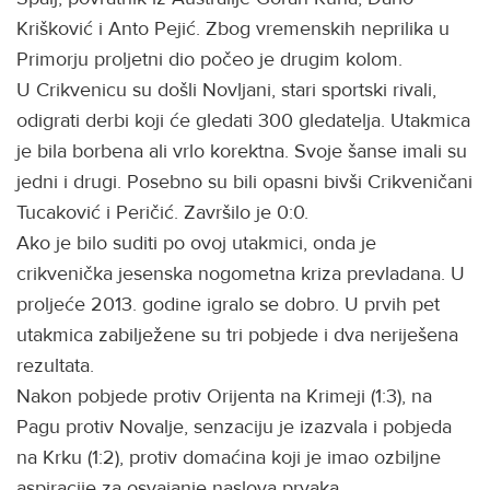
Krišković i Anto Pejić. Zbog vremenskih neprilika u
Primorju proljetni dio počeo je drugim kolom.
U Crikvenicu su došli Novljani, stari sportski rivali,
odigrati derbi koji će gledati 300 gledatelja. Utakmica
je bila borbena ali vrlo korektna. Svoje šanse imali su
jedni i drugi. Posebno su bili opasni bivši Crikveničani
Tucaković i Peričić. Završilo je 0:0.
Ako je bilo suditi po ovoj utakmici, onda je
crikvenička jesenska nogometna kriza prevladana. U
proljeće 2013. godine igralo se dobro. U prvih pet
utakmica zabilježene su tri pobjede i dva neriješena
rezultata.
Nakon pobjede protiv Orijenta na Krimeji (1:3), na
Pagu protiv Novalje, senzaciju je izazvala i pobjeda
na Krku (1:2), protiv domaćina koji je imao ozbiljne
aspiracije za osvajanje naslova prvaka.