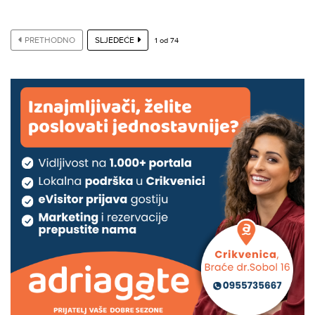
PRETHODNO
SLJEDEĆE
1
od
74