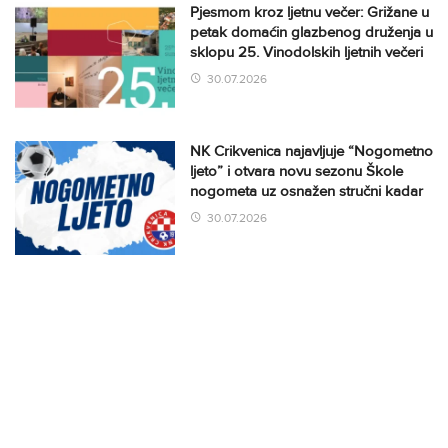
Pjesmom kroz ljetnu večer: Grižane u
petak domaćin glazbenog druženja u
sklopu 25. Vinodolskih ljetnih večeri
30.07.2026
NK Crikvenica najavljuje “Nogometno
ljeto” i otvara novu sezonu Škole
nogometa uz osnažen stručni kadar
30.07.2026