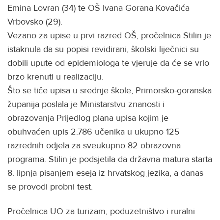
Emina Lovran (34) te OŠ Ivana Gorana Kovačića
Vrbovsko (29).
Vezano za upise u prvi razred OŠ, pročelnica Stilin je
istaknula da su popisi revidirani, školski liječnici su
dobili upute od epidemiologa te vjeruje da će se vrlo
brzo krenuti u realizaciju.
Što se tiče upisa u srednje škole, Primorsko-goranska
županija poslala je Ministarstvu znanosti i
obrazovanja Prijedlog plana upisa kojim je
obuhvaćen upis 2.786 učenika u ukupno 125
razrednih odjela za sveukupno 82 obrazovna
programa. Stilin je podsjetila da državna matura starta
8. lipnja pisanjem eseja iz hrvatskog jezika, a danas
se provodi probni test.
Pročelnica UO za turizam, poduzetništvo i ruralni