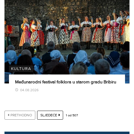
KULTURA
Međunarodni festival folklora u starom gradu Bribiru
04.08.2026
PRETHODNO
SLJEDEĆE
1
od
507