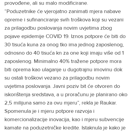
provođene, ali su malo modificirane.
“Poduzetnike će vjerojatno zanimati mjera nabave
opreme i sufinanciranje svih troškova koji su vezani
za prilagodbu poslovanja novim uvjetima zbog
pojave epidemije COVID 19. Iznos potpore će biti do
30 tisuća kuna za onog tko ima jednog zaposlenog,
odnosno do 40 tisuća kn za one koji imaju više od 1
zaposlenog. Minimalno 40% tražene potpore mora
biti oprema kao ulaganje u dugotrajnu imovinu dok
su ostali troškovi vezano za prilagodbu novim
uvjetima poslovanja. Javni poziv bit će otvoren do
iskorištenja sredstava, a u proračunu je planirano oko
2,5 milijuna samo za ovu mjeru”, rekla je Raukar.
Spomenula je i mjeru potpore razvoja i
komercionalizacije inovacija, kao i mjeru subvencije
kamate na poduzetničke kredite. Istaknula je kako je