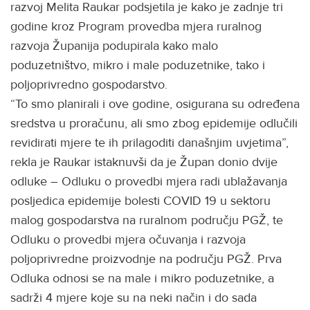
razvoj Melita Raukar podsjetila je kako je zadnje tri
godine kroz Program provedba mjera ruralnog
razvoja Županija podupirala kako malo
poduzetništvo, mikro i male poduzetnike, tako i
poljoprivredno gospodarstvo.
“To smo planirali i ove godine, osigurana su određena
sredstva u proračunu, ali smo zbog epidemije odlučili
revidirati mjere te ih prilagoditi današnjim uvjetima”,
rekla je Raukar istaknuvši da je Župan donio dvije
odluke – Odluku o provedbi mjera radi ublažavanja
posljedica epidemije bolesti COVID 19 u sektoru
malog gospodarstva na ruralnom području PGŽ, te
Odluku o provedbi mjera očuvanja i razvoja
poljoprivredne proizvodnje na području PGŽ. Prva
Odluka odnosi se na male i mikro poduzetnike, a
sadrži 4 mjere koje su na neki način i do sada