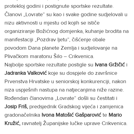
protekloj godini i postignute sportske rezultate.
Članovi „Lovrate“ su kao i svake godine sudjelovali u
nizu aktivnosti u mjestu od kojih se ističe
organiziranje Božićnog domjenka, kuhanje brodita na
manifestaciji „Pozdrav ljetu“, čišćenje obale
povodom Dana planete Zemlja i sudjelovanje na
Plivačkom maratonu Šilo – Crikvenica.
Najbolje sportske rezultate postigle su
Ivana Gržičić
i
Jadranka Valković
koje su dospjele do završnice
Prvenstva Hrvatske u seniorskoj konkurenciji, nakon
niza uspješnih nastupa na natjecanjima niže razine.
Rođendan članovima „Lovrate“ došli su čestitati i
Josip Friš,
predsjednik Gradskog vijeća i zamjenica
gradonačelnika
Ivona Matošić Gašparović
te
Mario
Kružić,
ravnatelj Županijske lučke uprave Crikvenica.