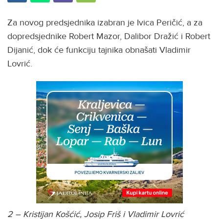
Za novog predsjednika izabran je Ivica Peričić, a za
dopredsjednike Robert Mazor, Dalibor Dražić i Robert
Dijanić, dok će funkciju tajnika obnašati Vladimir
Lovrić.
2 – Kristijan Košćić, Josip Friš i Vladimir Lovrić