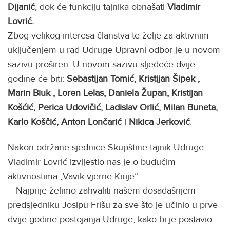
Dijanić
, dok će funkciju tajnika obnašati
Vladimir
Lovrić.
Zbog velikog interesa članstva te želje za aktivnim
uključenjem u rad Udruge Upravni odbor je u novom
sazivu proširen. U novom sazivu sljedeće dvije
godine će biti:
Sebastijan Tomić, Kristijan Šipek
,
Marin Biuk
,
Loren Lelas, Daniela Župan, Kristijan
Košćić, Perica Udovičić, Ladislav Orlić, Milan Buneta,
Karlo Koščić, Anton Lončarić
i
Nikica Jerković
.
Nakon održane sjednice Skupštine tajnik Udruge
Vladimir Lovrić izvijestio nas je o budućim
aktivnostima „Vavik vjerne Kirije“:
– Najprije želimo zahvaliti našem dosadašnjem
predsjedniku Josipu Frišu za sve što je učinio u prve
dvije godine postojanja Udruge, kako bi je postavio