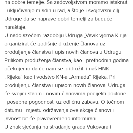
na dobre temelje. Sa zadovoljstvom moramo istaknuti
i uključivanje mladih u rad, a što je i svojevrsni cilj
Udruge da se naprave dobri temelji za buduće
naraštaje.
U nadolazećem razdoblju Udruga „Vavik vjerna Kirija“
organizirat će godišnje druženje članova uz
produljenje članstva i upis novih članova u Udrugu.
Prilikom produženja članstva, kao i prethodnih godina
očekujemo da će nam se pridružiti i naš HNK
„Rijeka“ kao i vodstvo KN-a „Armada“ Rijeka. Pri
produljenju članstva i upisom novih članova, Udruga
će svojim starim i novim članovima podijeliti poklone
i posebne pogodnosti uz odličnu zabavu. O točnom
datumu i mjestu održavanja ove akcije članovi i
javnost bit će pravovremeno informirani.
U znak sjećanja na stradanje grada Vukovara i