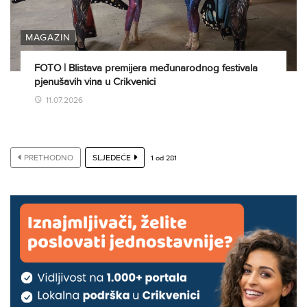
MAGAZIN
FOTO | Blistava premijera međunarodnog festivala
pjenušavih vina u Crikvenici
11.07.2026
PRETHODNO
SLJEDEĆE
1
od
281