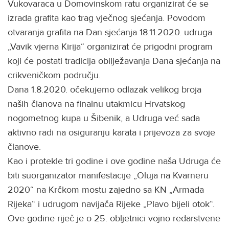
Vukovaraca u Domovinskom ratu organizirat će se
izrada grafita kao trag vječnog sjećanja. Povodom
otvaranja grafita na Dan sjećanja 18.11.2020. udruga
„Vavik vjerna Kirija“ organizirat će prigodni program
koji će postati tradicija obilježavanja Dana sjećanja na
crikveničkom području.
Dana 1.8.2020. očekujemo odlazak velikog broja
naših članova na finalnu utakmicu Hrvatskog
nogometnog kupa u Šibenik, a Udruga već sada
aktivno radi na osiguranju karata i prijevoza za svoje
članove.
Kao i protekle tri godine i ove godine naša Udruga će
biti suorganizator manifestacije „Oluja na Kvarneru
2020“ na Krčkom mostu zajedno sa KN „Armada
Rijeka“ i udrugom navijača Rijeke „Plavo bijeli otok“.
Ove godine riječ je o 25. obljetnici vojno redarstvene