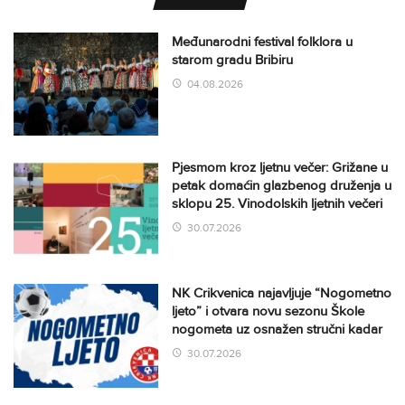
Međunarodni festival folklora u
starom gradu Bribiru
04.08.2026
Pjesmom kroz ljetnu večer: Grižane u
petak domaćin glazbenog druženja u
sklopu 25. Vinodolskih ljetnih večeri
30.07.2026
NK Crikvenica najavljuje “Nogometno
ljeto” i otvara novu sezonu Škole
nogometa uz osnažen stručni kadar
30.07.2026