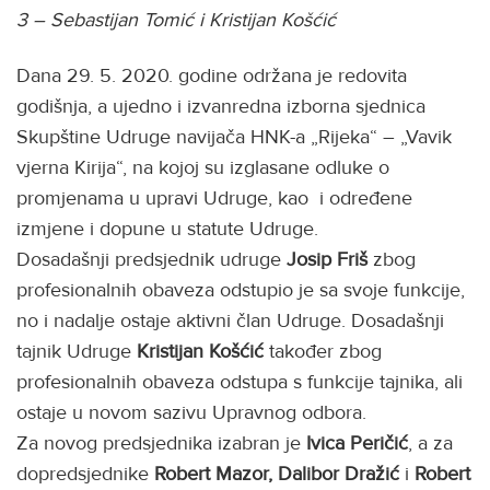
3 – Sebastijan Tomić i Kristijan Košćić
Dana 29. 5. 2020. godine održana je redovita
godišnja, a ujedno i izvanredna izborna sjednica
Skupštine Udruge navijača HNK-a „Rijeka“ – „Vavik
vjerna Kirija“, na kojoj su izglasane odluke o
promjenama u upravi Udruge, kao i određene
izmjene i dopune u statute Udruge.
Dosadašnji predsjednik udruge
Josip Friš
zbog
profesionalnih obaveza odstupio je sa svoje funkcije,
no i nadalje ostaje aktivni član Udruge. Dosadašnji
tajnik Udruge
Kristijan Košćić
također zbog
profesionalnih obaveza odstupa s funkcije tajnika, ali
ostaje u novom sazivu Upravnog odbora.
Za novog predsjednika izabran je
Ivica Peričić
, a za
dopredsjednike
Robert Mazor,
Dalibor Dražić
i
Robert