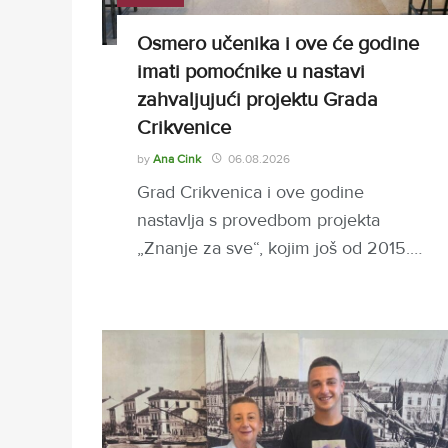
Osmero učenika i ove će godine
imati pomoćnike u nastavi
zahvaljujući projektu Grada
Crikvenice
by
Ana Cink
06.08.2026
Grad Crikvenica i ove godine
nastavlja s provedbom projekta
„Znanje za sve“, kojim još od 2015.…