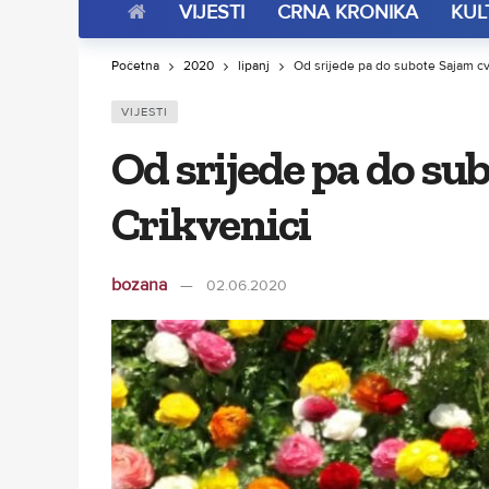
VIJESTI
CRNA KRONIKA
KUL
Početna
2020
lipanj
Od srijede pa do subote Sajam cvi
VIJESTI
Od srijede pa do sub
Crikvenici
bozana
02.06.2020