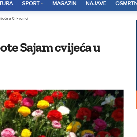
TURA
SPORT
MAGAZIN
NAJAVE
OSMRTN
jeća u Crikvenici
ote Sajam cvijeća u