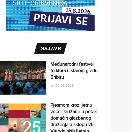
NAJAVE
Međunarodni festival
folklora u starom gradu
Bribiru
04.08.2026
Pjesmom kroz ljetnu
večer: Grižane u petak
domaćin glazbenog
druženja u sklopu 25.
Vinodolskih ljetnih