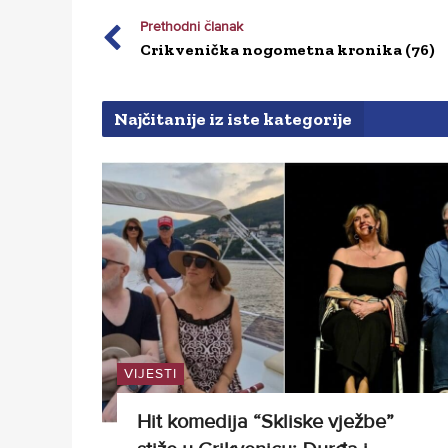
Prethodni članak
Crikvenička nogometna kronika (76)
Najčitanije iz iste kategorije
VIJESTI
Hit komedija “Skliske vježbe”