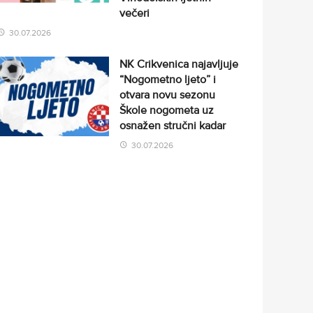
večeri
30.07.2026
NK Crikvenica najavljuje
“Nogometno ljeto” i
otvara novu sezonu
Škole nogometa uz
osnažen stručni kadar
30.07.2026