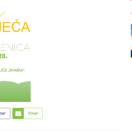
ber
Email