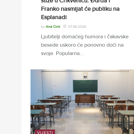
stiže u Crikvenicu: Đurđa i
Franko nasmijat će publiku na
Esplanadi
by
Ana Cink
07.08.2026
Ljubitelji domaćeg humora i čakavske
besede uskoro će ponovno doći na
svoje. Popularna…
VIJESTI