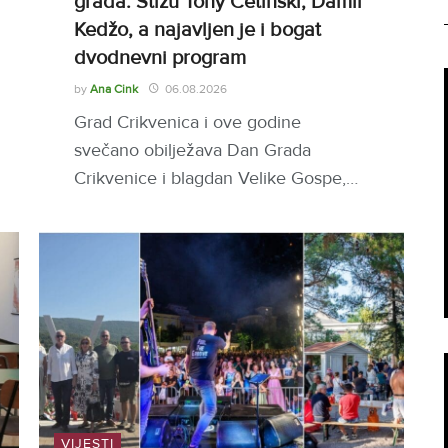
grada: Stižu Tony Cetinski, Damir
Kedžo, a najavljen je i bogat
dvodnevni program
by
Ana Cink
06.08.2026
Grad Crikvenica i ove godine
svečano obilježava Dan Grada
Crikvenice i blagdan Velike Gospe,…
VIJESTI