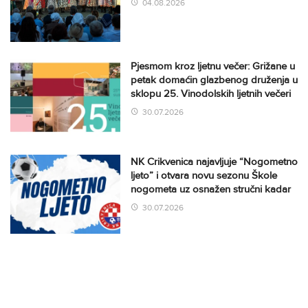
04.08.2026
Pjesmom kroz ljetnu večer: Grižane u
petak domaćin glazbenog druženja u
sklopu 25. Vinodolskih ljetnih večeri
30.07.2026
NK Crikvenica najavljuje “Nogometno
ljeto” i otvara novu sezonu Škole
nogometa uz osnažen stručni kadar
30.07.2026