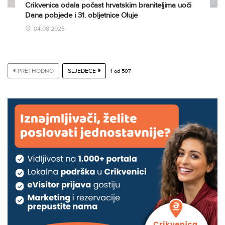
Crikvenica odala počast hrvatskim braniteljima uoči
Dana pobjede i 31. obljetnice Oluje
04.08.2026
PRETHODNO
SLJEDEĆE
1
od
507