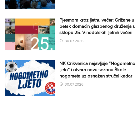
Pjesmom kroz ljetnu večer: Grižane u
petak domaćin glazbenog druženja u
sklopu 25. Vinodolskih ljetnih večeri
30.07.2026
NK Crikvenica najavljuje “Nogometno
ljeto” i otvara novu sezonu Škole
nogometa uz osnažen stručni kadar
30.07.2026