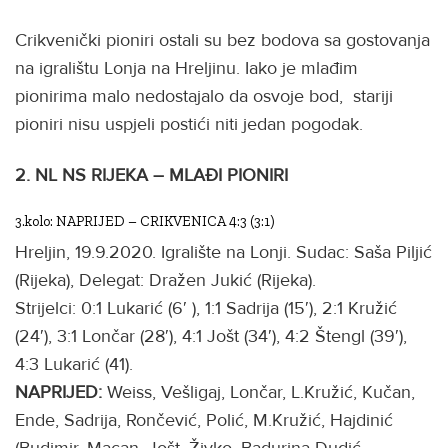
Crikvenički pioniri ostali su bez bodova sa gostovanja
na igralištu Lonja na Hreljinu. Iako je mlađim
pionirima malo nedostajalo da osvoje bod, stariji
pioniri nisu uspjeli postići niti jedan pogodak.
2. NL NS RIJEKA – MLAĐI PIONIRI
3.kolo: NAPRIJED – CRIKVENICA 4:3 (3:1)
Hreljin, 19.9.2020. Igralište na Lonji. Sudac: Saša Piljić
(Rijeka), Delegat: Dražen Jukić (Rijeka).
Strijelci: 0:1 Lukarić (6′ ), 1:1 Sadrija (15′), 2:1 Kružić
(24′), 3:1 Lončar (28′), 4:1 Jošt (34′), 4:2 Štengl (39′),
4:3 Lukarić (41).
NAPRIJED:
Weiss, Vešligaj, Lončar, L.Kružić, Kučan,
Ende, Sadrija, Rončević, Polić, M.Kružić, Hajdinić