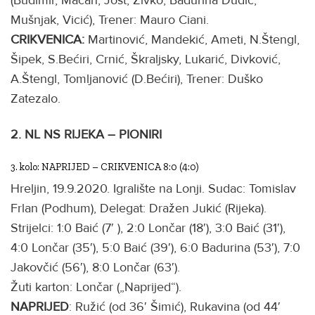
(Budimir, Macan, Jošt, Živko, Badurina Dudić,
Mušnjak, Vicić), Trener: Mauro Ciani.
CRIKVENICA:
Martinović, Mandekić, Ameti, N.Štengl,
Šipek, S.Bećiri, Crnić, Škraljsky, Lukarić, Divković,
A.Štengl, Tomljanović (D.Bećiri), Trener: Duško
Zatezalo.
2. NL NS RIJEKA – PIONIRI
3. kolo: NAPRIJED – CRIKVENICA 8:0 (4:0)
Hreljin, 19.9.2020. Igralište na Lonji. Sudac: Tomislav
Frlan (Podhum), Delegat: Dražen Jukić (Rijeka).
Strijelci: 1:0 Baić (7′ ), 2:0 Lončar (18′), 3:0 Baić (31′),
4:0 Lončar (35′), 5:0 Baić (39′), 6:0 Badurina (53′), 7:0
Jakovčić (56′), 8:0 Lončar (63′).
Žuti karton: Lončar („Naprijed“).
NAPRIJED
: Ružić (od 36′ Šimić), Rukavina (od 44′