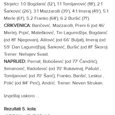
Strijelci: 1:0 Bogdanić (12′), 1:1 Tomljanović (18′), 2:1
Šarković (26′), 3:1 Mazzarolli (39′), 4:1 Imeraj (49′), 5:1
Merle (61′), 5:2 Franko (68′), 6:2 Buršić (71′).
CRIKVENICA:
Baričević, Mazzarolli, Preni 6 (od 46′
Merle), Prpić, Matešković, Tin Lagumdžija, Bogdanić
(od 81′ Njegovan), Alilović (od 66′ Buljat), Imeraj (od
59′ Dan Lagumdžija), Šarković, Buršić (od 81′ Škoro).
Trener: Nehajev Svast.
NAPRIJED:
Pernat, Bobošević (od 77′ Čandrlić),
Simanović, Radošević (od 70′ Rukavina), Pašuld ,
Tomljanović (od 70′ Šarić), Franko, Barišić, Leskur ,
Polić (od 84′ Pirić), Andrić. Trener: Neven Strukan.
Izvještaj uskoro …
Rezultati 5. kola: