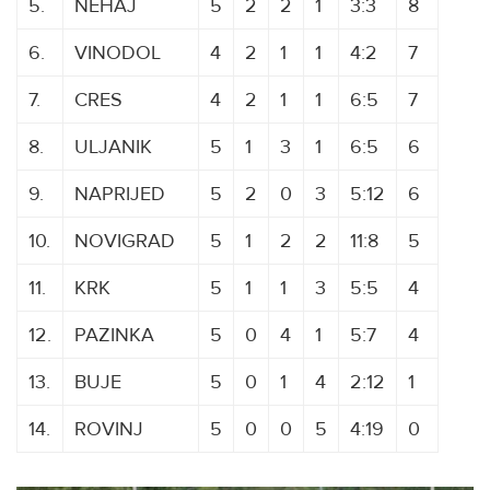
5.
NEHAJ
5
2
2
1
3:3
8
6.
VINODOL
4
2
1
1
4:2
7
7.
CRES
4
2
1
1
6:5
7
8.
ULJANIK
5
1
3
1
6:5
6
9.
NAPRIJED
5
2
0
3
5:12
6
10.
NOVIGRAD
5
1
2
2
11:8
5
11.
KRK
5
1
1
3
5:5
4
12.
PAZINKA
5
0
4
1
5:7
4
13.
BUJE
5
0
1
4
2:12
1
14.
ROVINJ
5
0
0
5
4:19
0