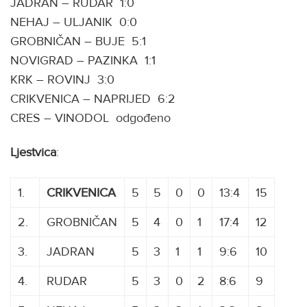
JADRAN – RUDAR 1:0
NEHAJ – ULJANIK 0:0
GROBNIČAN – BUJE 5:1
NOVIGRAD – PAZINKA 1:1
KRK – ROVINJ 3:0
CRIKVENICA – NAPRIJED 6:2
CRES – VINODOL odgođeno
Ljestvica
:
1.
CRIKVENICA
5
5
0
0
13:4
15
2.
GROBNIČAN
5
4
0
1
17:4
12
3.
JADRAN
5
3
1
1
9:6
10
4.
RUDAR
5
3
0
2
8:6
9