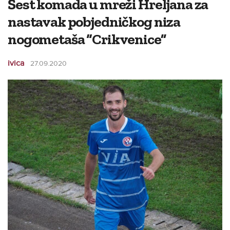
Šest komada u mreži Hreljana za
nastavak pobjedničkog niza
nogometaša “Crikvenice”
ivica
27.09.2020