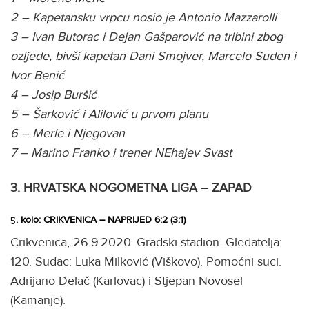
2 – Kapetansku vrpcu nosio je Antonio Mazzarolli
3 – Ivan Butorac i Dejan Gašparović na tribini zbog
ozljede, bivši kapetan Dani Smojver, Marcelo Suden i
Ivor Benić
4 – Josip Buršić
5 – Šarković i Alilović u prvom planu
6 – Merle i Njegovan
7 – Marino Franko i trener NEhajev Svast
3. HRVATSKA NOGOMETNA LIGA – ZAPAD
5
. kolo: CRIKVENICA – NAPRIJED 6:2 (3:1)
Crikvenica, 26.9.2020. Gradski stadion. Gledatelja:
120. Sudac: Luka Milković (Viškovo). Pomoćni suci.
Adrijano Delač (Karlovac) i Stjepan Novosel
(Kamanje).