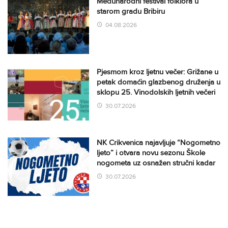
Međunarodni festival folklora u
starom gradu Bribiru
04.08.2026
Pjesmom kroz ljetnu večer: Grižane u
petak domaćin glazbenog druženja u
sklopu 25. Vinodolskih ljetnih večeri
30.07.2026
NK Crikvenica najavljuje “Nogometno
ljeto” i otvara novu sezonu Škole
nogometa uz osnažen stručni kadar
30.07.2026