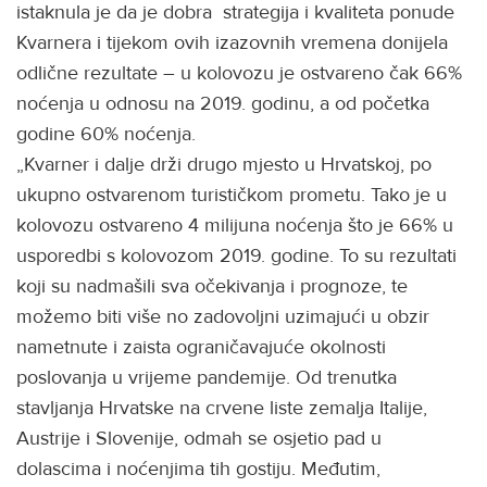
istaknula je da je dobra strategija i kvaliteta ponude
Kvarnera i tijekom ovih izazovnih vremena donijela
odlične rezultate – u kolovozu je ostvareno čak 66%
noćenja u odnosu na 2019. godinu, a od početka
godine 60% noćenja.
„Kvarner i dalje drži drugo mjesto u Hrvatskoj, po
ukupno ostvarenom turističkom prometu. Tako je u
kolovozu ostvareno 4 milijuna noćenja što je 66% u
usporedbi s kolovozom 2019. godine. To su rezultati
koji su nadmašili sva očekivanja i prognoze, te
možemo biti više no zadovoljni uzimajući u obzir
nametnute i zaista ograničavajuće okolnosti
poslovanja u vrijeme pandemije. Od trenutka
stavljanja Hrvatske na crvene liste zemalja Italije,
Austrije i Slovenije, odmah se osjetio pad u
dolascima i noćenjima tih gostiju. Međutim,