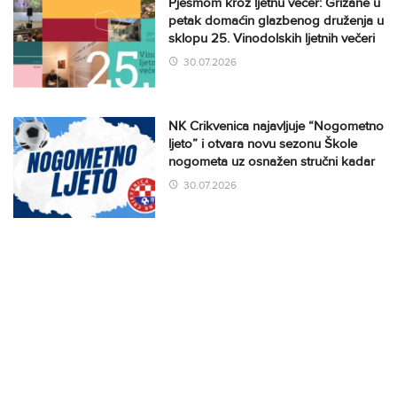
Pjesmom kroz ljetnu večer: Grižane u
petak domaćin glazbenog druženja u
sklopu 25. Vinodolskih ljetnih večeri
30.07.2026
NK Crikvenica najavljuje “Nogometno
ljeto” i otvara novu sezonu Škole
nogometa uz osnažen stručni kadar
30.07.2026