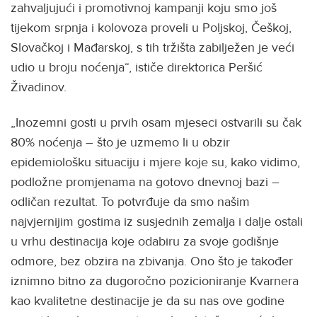
zahvaljujući i promotivnoj kampanji koju smo još
tijekom srpnja i kolovoza proveli u Poljskoj, Češkoj,
Slovačkoj i Mađarskoj, s tih tržišta zabilježen je veći
udio u broju noćenja“, ističe direktorica Peršić
Živadinov.
„Inozemni gosti u prvih osam mjeseci ostvarili su čak
80% noćenja – što je uzmemo li u obzir
epidemiološku situaciju i mjere koje su, kako vidimo,
podložne promjenama na gotovo dnevnoj bazi –
odličan rezultat. To potvrđuje da smo našim
najvjernijim gostima iz susjednih zemalja i dalje ostali
u vrhu destinacija koje odabiru za svoje godišnje
odmore, bez obzira na zbivanja. Ono što je također
iznimno bitno za dugoročno pozicioniranje Kvarnera
kao kvalitetne destinacije je da su nas ove godine