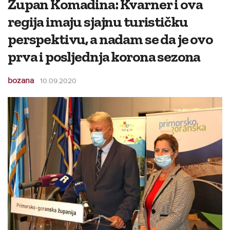
Župan Komadina: Kvarner i ova
regija imaju sjajnu turističku
perspektivu, a nadam se da je ovo
prva i posljednja korona sezona
bozana
10.09.2020