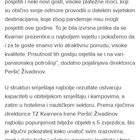
posjetili i neki novi gosti, visoke platežne moći, koji
su obično svoje odmore provodili u dalekim svjetskim
destinacijama, koje zbog pandemije nisu mogli
posjetiti ove godine. To je bila izvrsna prilika da se
Kvarner prezentira u najboljem svjetlu i pokažemo da
i za te goste imamo vrlo atraktivnu ponudu, visoke
kvalitete. Prisutnost tih gostiju osjetila se i na van-
pansionskoj potrošnji“, dodatno pojašnjava direktorica
Peršić Živadinov.
U strukturi smještaja najbolje rezultate ostvaruju
kapaciteti u obiteljskom smještaju i kampovima, a
zatim u hotelima i nautičkom sektoru. Prema riječima
direktorice TZ Kvarnera Irene Peršić Živadinov
najbolju popunjenost bilježe objekti s 5 zvjezdica, što
je ključni pokazatelj kako unatoč svim izazovima,
gosti i dalje traže i očekuju garanciju kvalitete i time