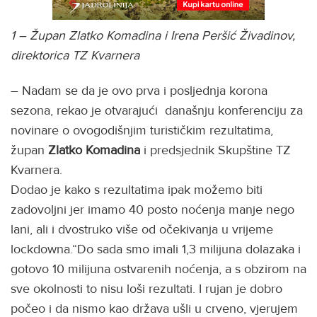
1 – Župan Zlatko Komadina i Irena Peršić Živadinov,
direktorica TZ Kvarnera
– Nadam se da je ovo prva i posljednja korona
sezona, rekao je otvarajući današnju konferenciju za
novinare o ovogodišnjim turističkim rezultatima,
župan
Zlatko Komadina
i predsjednik Skupštine TZ
Kvarnera.
Dodao je kako s rezultatima ipak možemo biti
zadovoljni jer imamo 40 posto noćenja manje nego
lani, ali i dvostruko više od očekivanja u vrijeme
lockdowna.“Do sada smo imali 1,3 milijuna dolazaka i
gotovo 10 milijuna ostvarenih noćenja, a s obzirom na
sve okolnosti to nisu loši rezultati. I rujan je dobro
počeo i da nismo kao država ušli u crveno, vjerujem